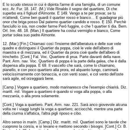
E lo scudo stesso in cui è dipinta l'arme di una famiglia, di un comune
ecc. Ar. Fur. 18. 147. (M.) Vide Rinaldo il segno del quartiere, Di che
superbo era il figliuol d'Almonte. E 149. Vengo a te per provar, se tu
m'attendi, Come ben guardi il quartier rosso e bianco… E guadagnar più
onor che briga posso Dal paterno quartier candido e rosso. E 150. Perchè
fanciullo io sia, non creder farme Però fuggire, o che 'l quartier ti dia. Bern.
Orl. Inn. 48. 18. (Man.) Il quartiere ha costui vermiglio e bianco, Come
portar solea suo padre Almonte.
12. (Mar.) [Fin.] Chiamasi così l'insieme dell'alberatura e delle sue vele
quadre e distinguesi il Quartier da poppa, cioè le vele dell'albero di
maestra e di mezzana, ed il Quartier da prora cioè quelle dell'albero di
trinchetto. [Cont.] Fal. Voc. Quartiere di prua. Parte davanti della nave.
Pant. Arm. nav. Voc. Quartiero di poppa è la parte della galea, che è dalla
dispensa alla poppa. E 69. Il vascello che sarà, come lo chiamano,
pianello, e con poco quartiero alla prora, ed alquanto lungo, caminarà
velocissimamente con bonaccia, e con venti soavi, e col vento dell'oste
sarà agile, ed orzeggiarà bene.
[Camp.] Vogare a quartiero, modo marinaresco che l'esempio chiarirà. Diz.
maritt. mil. Vogare a quartiero è quando si voga alla poppa, o alla
mezzanía, o alla prora solamente.
[Cont.] Voga a quartiero. Pant. Arm. nav. 221. Sarà anco giovevole alcuna
volta ne i viaggi lunghi la voga a quartiero; acciocchè, mentre una parte
della ciurma s'affatica, l'altra pigli riposo e cibo.
Altro senso in marin. [Camp.] Diz. maritt. mil. Quartieri sono le tavole che
cuoprono la corsía, e si levano e mettono secondo i bisogni. [Cont.] Cr. B.