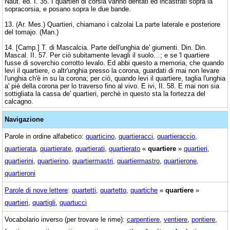
Naut. ed. I. 35. I quartieri di corsia vanno dentati ed incastrati sopra la
sopracorsia, e posano sopra le due bande.
13. (Ar. Mes.) Quartieri, chiamano i calzolai La parte laterale e posteriore
del tomajo. (Man.)
14. [Camp.] T. di Mascalcia. Parte dell'unghia de' giumenti. Din. Din.
Mascal. II. 57. Per ciò subitamente levagli il suolo…; e se 'l quartiere
fusse di soverchio corrotto levalo. Ed abbi questo a memoria, che quando
levi il quartiere, o altr'unghia presso la corona, guardati di mai non levare
l'unghia ch'è in su la corona; per ciò, quando levi il quartiere, taglia l'unghia
a' piè della corona per lo traverso fino al vivo. E ivi, II. 58. E mai non sia
sottigliata la cassa de' quartieri, perchè in questo sta la fortezza del
calcagno.
Navigazione
Parole in ordine alfabetico:
quarticino
,
quartieracci
,
quartieraccio
,
quartierata
,
quartierate
,
quartierati
,
quartierato
«
quartiere
»
quartieri
,
quartierini
,
quartierino
,
quartiermastri
,
quartiermastro
,
quartierone
,
quartieroni
Parole di nove lettere
:
quartetti
,
quartetto
,
quartiche
«
quartiere
»
quartieri
,
quartigli
,
quartucci
Vocabolario inverso (per trovare le rime):
carpentiere
,
ventiere
,
pontiere
,