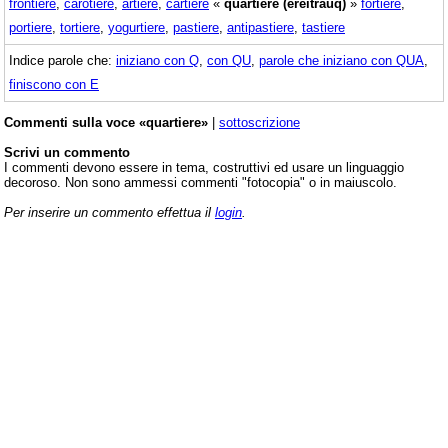
frontiere
,
carotiere
,
artiere
,
cartiere
«
quartiere (ereitrauq)
»
fortiere
,
portiere
,
tortiere
,
yogurtiere
,
pastiere
,
antipastiere
,
tastiere
Indice parole che:
iniziano con Q
,
con QU
,
parole che iniziano con QUA
,
finiscono con E
Commenti sulla voce «quartiere»
|
sottoscrizione
Scrivi un commento
I commenti devono essere in tema, costruttivi ed usare un linguaggio
decoroso. Non sono ammessi commenti "fotocopia" o in maiuscolo.
Per inserire un commento effettua il
login
.