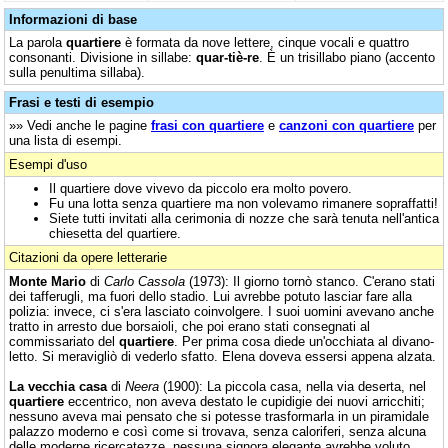
Informazioni di base
La parola
quartiere
è formata da nove lettere, cinque vocali e quattro
consonanti. Divisione in sillabe:
quar-tiè-re
. È un trisillabo piano (accento
sulla penultima sillaba).
Frasi e testi di esempio
»» Vedi anche le pagine
frasi con quartiere
e
canzoni con quartiere
per
una lista di esempi.
Esempi d'uso
Il quartiere dove vivevo da piccolo era molto povero.
Fu una lotta senza quartiere ma non volevamo rimanere sopraffatti!
Siete tutti invitati alla cerimonia di nozze che sarà tenuta nell'antica
chiesetta del quartiere.
Citazioni da opere letterarie
Monte Mario
di
Carlo Cassola
(1973): Il giorno tornò stanco. C'erano stati
dei tafferugli, ma fuori dello stadio. Lui avrebbe potuto lasciar fare alla
polizia: invece, ci s'era lasciato coinvolgere. I suoi uomini avevano anche
tratto in arresto due borsaioli, che poi erano stati consegnati al
commissariato del
quartiere
. Per prima cosa diede un'occhiata al divano-
letto. Si meravigliò di vederlo sfatto. Elena doveva essersi appena alzata.
La vecchia casa
di
Neera
(1900): La piccola casa, nella via deserta, nel
quartiere
eccentrico, non aveva destato le cupidigie dei nuovi arricchiti;
nessuno aveva mai pensato che si potesse trasformarla in un piramidale
palazzo moderno e così come si trovava, senza caloriferi, senza alcuna
delle moderne ricercatezze, nessuna signora elegante avrebbe voluto