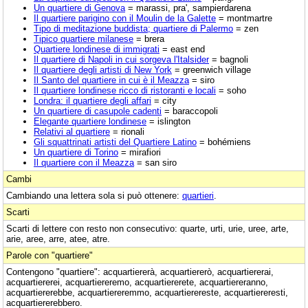
Un quartiere di Genova
= marassi, pra', sampierdarena
Il quartiere parigino con il Moulin de la Galette
= montmartre
Tipo di meditazione buddista; quartiere di Palermo
= zen
Tipico quartiere milanese
= brera
Quartiere londinese di immigrati
= east end
Il quartiere di Napoli in cui sorgeva l'Italsider
= bagnoli
Il quartiere degli artisti di New York
= greenwich village
Il Santo del quartiere in cui è il Meazza
= siro
Il quartiere londinese ricco di ristoranti e locali
= soho
Londra: il quartiere degli affari
= city
Un quartiere di casupole cadenti
= baraccopoli
Elegante quartiere londinese
= islington
Relativi al quartiere
= rionali
Gli squattrinati artisti del Quartiere Latino
= bohémiens
Un quartiere di Torino
= mirafiori
Il quartiere con il Meazza
= san siro
Cambi
Cambiando una lettera sola si può ottenere:
quartieri
.
Scarti
Scarti di lettere con resto non consecutivo: quarte, urti, urie, uree, arte,
arie, aree, arre, atee, atre.
Parole con "quartiere"
Contengono "quartiere": acquartiererà, acquartiererò, acquartiererai,
acquartiererei, acquartiereremo, acquartiererete, acquartiereranno,
acquartiererebbe, acquartiereremmo, acquartierereste, acquartiereresti,
acquartiererebbero.