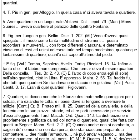
quartieri.
4. T. Più in gen. per Alloggio. In quella casa e' ci aveva tavola e quartiere.
5. Aver quartiere in un luogo, vale Abitarvi. Dat. Lepid. 79. (Man.) Mons.
Suares… aveva quartiere al palazzo delle quattro Fontane.
6. Fig. per Luogo in gen. Bellin. Disc. 1. 202. (M.) Vedo d'avervi quasi
spiegato… il modo come tanta moltitudine di strumenti… possa
accordarsi a muoversi…, con forze differenti ciascuna, e determinato
ciascuno di essi ed unirsi ad esercitarle nel tempo medesimo, quantunque
lontanissimi di quartiere, quant'è dal capo all'ultimo del piede.
† E fig. [Val.] Tomba, Sepolcro, Avello. Fortig. Ricciard. 15. 14. Infino a
tanto che… il fabbro non comprenda, Che formar deve il misero quartieri
Della donzella. = Tes. Br. 2. 43. (C) E l'altro dì dopo entra egli (il sole)
nell'altro quartieri, cioè in Libra. E appresso. Malm. 2. 55. Tal freddo fu,
che tutti quei quartieri Se n'andavano in diaccio e in gelatina. [Val.] Pucc.
Centil. 3. 17. Eran di quel quartieri i Figiovanni.
7. Quartieri, si dicono non che le Stanze destinate nelle guarnigioni per i
soldati, ma eziandio le città, e i paesi dove si tengono a svernare le
milizie. [Cont.] Cr. B. Proteo mil. II. 25. Quartieri della cavalleria, e della
fanteria con le sue piazze, strade, ed altre parti necessarie per servizio
d'essi alloggiamenti. Tard. Macch. Ord. Quart. 143. La distribuzione è
propriamente significata da noi col nome di quartiero, quasi che fatta con
quarti. = Segner. Mann. Sett. 2. 2. (C) Quando anche non si combatta, a
cagion de' nemici che non dan pena, dee star ciascuno preparato a
combattere…, dee ripulir l'armadure…, nè può andar vagando… ma dee
stare a quartiere, al posto, alli passi. [G.M.] E Quares. 11. 5. Vi dev'esser