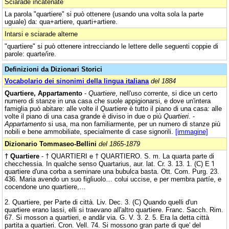
Sciarade incatenate
La parola "quartiere" si può ottenere (usando una volta sola la parte
uguale) da: qua+artiere, quarti+artiere.
Intarsi e sciarade alterne
"quartiere" si può ottenere intrecciando le lettere delle seguenti coppie di
parole: quarte/ire.
Definizioni da Dizionari Storici
Vocabolario dei sinonimi della lingua italiana
del 1884
Quartiere, Appartamento
-
Quartiere
, nell'uso corrente, si dice un certo
numero di stanze in una casa che suole appigionarsi, e dove un'intera
famiglia può abitare: alle volte il
Quartiere
è tutto il piano di una casa: alle
volte il piano di una casa grande è diviso in due o più
Quartieri
. -
Appartamento
si usa, ma non familiarmente, per un numero di stanze più
nobili e bene ammobiliate, specialmente di case signorili.
[immagine]
Dizionario Tommaseo-Bellini
del 1865-1879
† Quartiere
- † QUARTIERI e † QUARTIERO. S. m. La quarta parte di
checchessia. In qualche senso Quartarius, aur. lat. Cr. 3. 13. 1. (C) E 'l
quartiere d'una corba a seminare una bubulca basta. Ott. Com. Purg. 23.
436. Maria avendo un suo figliuolo… colui uccise, e per membra partíe, e
cocendone uno quartiere,…
2. Quartiere, per Parte di città. Liv. Dec. 3. (C) Quando quelli d'un
quartiere erano lassi, elli si traevano all'altro quartiere. Franc. Sacch. Rim.
67. Si mosson a quartieri, e andâr via. G. V. 3. 2. 5. Era la detta città
partita a quartieri. Cron. Vell. 74. Si mossono gran parte di que' del