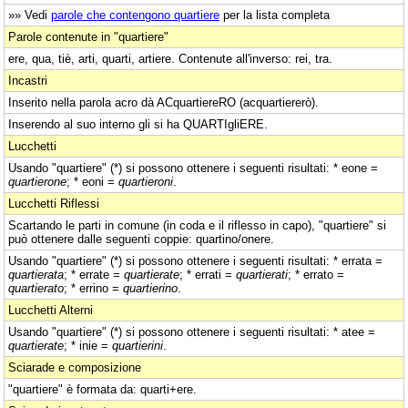
»» Vedi
parole che contengono quartiere
per la lista completa
Parole contenute in "quartiere"
ere, qua, tiè, arti, quarti, artiere. Contenute all'inverso: rei, tra.
Incastri
Inserito nella parola acro dà ACquartiereRO (acquartiererò).
Inserendo al suo interno gli si ha QUARTIgliERE.
Lucchetti
Usando "quartiere" (*) si possono ottenere i seguenti risultati: * eone =
quartierone
; * eoni =
quartieroni
.
Lucchetti Riflessi
Scartando le parti in comune (in coda e il riflesso in capo), "quartiere" si
può ottenere dalle seguenti coppie: quartino/onere.
Usando "quartiere" (*) si possono ottenere i seguenti risultati: * errata =
quartierata
; * errate =
quartierate
; * errati =
quartierati
; * errato =
quartierato
; * errino =
quartierino
.
Lucchetti Alterni
Usando "quartiere" (*) si possono ottenere i seguenti risultati: * atee =
quartierate
; * inie =
quartierini
.
Sciarade e composizione
"quartiere" è formata da: quarti+ere.