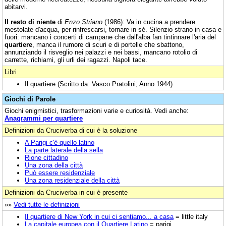
abitarvi.
Il resto di niente
di
Enzo Striano
(1986): Va in cucina a prendere
mestolate d'acqua, per rinfrescarsi, tornare in sé. Silenzio strano in casa e
fuori: mancano i concerti di campane che dall'alba fan tintinnare l'aria del
quartiere
, manca il rumore di scuri e di portelle che sbattono,
annunziando il risveglio nei palazzi e nei bassi, mancano rotolio di
carrette, richiami, gli urli dei ragazzi. Napoli tace.
Libri
Il quartiere (Scritto da: Vasco Pratolini; Anno 1944)
Giochi di Parole
Giochi enigmistici, trasformazioni varie e curiosità. Vedi anche:
Anagrammi per quartiere
Definizioni da Cruciverba di cui è la soluzione
A Parigi c'è quello latino
La parte laterale della sella
Rione cittadino
Una zona della città
Può essere residenziale
Una zona residenziale della città
Definizioni da Cruciverba in cui è presente
»»
Vedi tutte le definizioni
Il quartiere di New York in cui ci sentiamo... a casa
= little italy
La capitale europea con il Quartiere Latino
= parigi