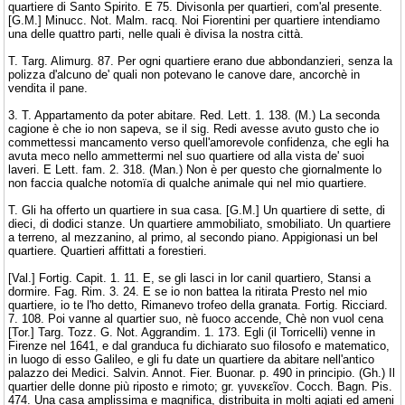
quartiere di Santo Spirito. E 75. Divisonla per quartieri, com'al presente.
[G.M.] Minucc. Not. Malm. racq. Noi Fiorentini per quartiere intendiamo
una delle quattro parti, nelle quali è divisa la nostra città.
T. Targ. Alimurg. 87. Per ogni quartiere erano due abbondanzieri, senza la
polizza d'alcuno de' quali non potevano le canove dare, ancorchè in
vendita il pane.
3. T. Appartamento da poter abitare. Red. Lett. 1. 138. (M.) La seconda
cagione è che io non sapeva, se il sig. Redi avesse avuto gusto che io
commettessi mancamento verso quell'amorevole confidenza, che egli ha
avuta meco nello ammettermi nel suo quartiere od alla vista de' suoi
laveri. E Lett. fam. 2. 318. (Man.) Non è per questo che giornalmente lo
non faccia qualche notomïa di qualche animale qui nel mio quartiere.
T. Gli ha offerto un quartiere in sua casa. [G.M.] Un quartiere di sette, di
dieci, di dodici stanze. Un quartiere ammobiliato, smobiliato. Un quartiere
a terreno, al mezzanino, al primo, al secondo piano. Appigionasi un bel
quartiere. Quartieri affittati a forestieri.
[Val.] Fortig. Capit. 1. 11. E, se gli lasci in lor canil quartiero, Stansi a
dormire. Fag. Rim. 3. 24. E se io non battea la ritirata Presto nel mio
quartiere, io te l'ho detto, Rimanevo trofeo della granata. Fortig. Ricciard.
7. 108. Poi vanne al quartier suo, nè fuoco accende, Chè non vuol cena
[Tor.] Targ. Tozz. G. Not. Aggrandim. 1. 173. Egli (il Torricelli) venne in
Firenze nel 1641, e dal granduca fu dichiarato suo filosofo e matematico,
in luogo di esso Galileo, e gli fu date un quartiere da abitare nell'antico
palazzo dei Medici. Salvin. Annot. Fier. Buonar. p. 490 in principio. (Gh.) Il
quartier delle donne più riposto e rimoto; gr. γυνεκεῖον. Cocch. Bagn. Pis.
474. Una casa amplissima e magnifica, distribuita in molti agiati ed ameni