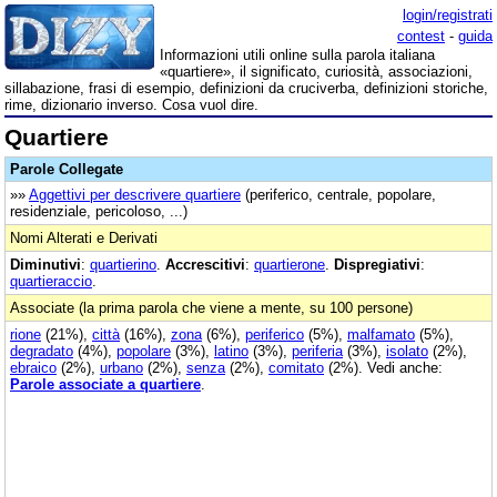
login/registrati
contest
-
guida
Informazioni utili online sulla parola italiana
«quartiere», il significato, curiosità, associazioni,
sillabazione, frasi di esempio, definizioni da cruciverba, definizioni storiche,
rime, dizionario inverso. Cosa vuol dire.
Quartiere
Parole Collegate
»»
Aggettivi per descrivere quartiere
(periferico, centrale, popolare,
residenziale, pericoloso, ...)
Nomi Alterati e Derivati
Diminutivi
:
quartierino
.
Accrescitivi
:
quartierone
.
Dispregiativi
:
quartieraccio
.
Associate (la prima parola che viene a mente, su 100 persone)
rione
(21%),
città
(16%),
zona
(6%),
periferico
(5%),
malfamato
(5%),
degradato
(4%),
popolare
(3%),
latino
(3%),
periferia
(3%),
isolato
(2%),
ebraico
(2%),
urbano
(2%),
senza
(2%),
comitato
(2%). Vedi anche:
Parole associate a quartiere
.