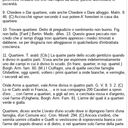
oscenità.
9. Chiedere o Dar quartiere, vale anche Chiedere o Dare alloggio. Malm. 9.
46. (C) Acciocchè ognun secondo il suo potere A' forestieri in casa dia
quartiere.
10. Trovare quartiere. Detto di pregiudizio o sentimento non buono. Fig.
non bella. [Fanf.] Bertin. Medic. difes. 13. Questo grave peccato non
credo che a' tempi d'oggi trovi quartiere appresso i medici timorati e
dabbene, se per disgrazia non alloggiasse in qualcheduno d'imbrattata
coscienza.
11. Quartiere. T. arald. [Cib.] La quarte parte dello scudo gentilizio quando
è diviso in quattro parti. S'usa anche per esprimere indeterminatamente
uno dei campi in cui è diviso lo scudo. (In franc. quartier, in isp. quartel.)
Borgh. Arm. fam. 60. (M.) I Ciuffagni, una di quelle vecchie famiglie
Ghibelline, oggi spenti, vollero i primi quartieri a onde bianche, e vermiglie,
i secondi ad oro.
Onde Arme a quartieri, vale Arme divisa in quattro parti. G. V. 8. 3. 2. (C)
Lo re Carlo andò in Francia,… e in sua compagnia 200 Cavalieri a spron
d'oro…, con l'arme a quartieri, a gigli ad oro, e cerchiata rossa e d'argento,
cioè l'arme d'Ungheria. Borgh. Arm. Fam. 81. L'arme de' quali è a quartieri
verde e gialla.
Quartiere, dicesi anche L'ovato d'uno scudo dove si dipingono l'armi d'una
famiglia, d'un Comune ecc. Cron. Morell. 294. (C) Ancora s'ordinò, che
seimila uomini cittadini e Guelfi si vestissono di sopravvesta bianca con
l'arme del popolo dinanzi e di dietro, e nel quartiere solo l'arme della parte.