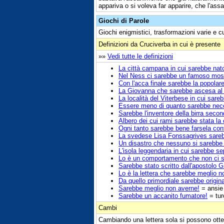
appariva o si voleva far apparire, che l'as
Giochi di Parole
Giochi enigmistici, trasformazioni varie e c
Definizioni da Cruciverba in cui è presente
»»
Vedi tutte le definizioni
La città campana in cui sarebbe nato
Nel Ness ci sarebbe un famoso mos
Con l'acca finale sarebbe la popola
La Giovanna che sarebbe ascesa al s
La località del Viterbese in cui sare
Essere meno di quanto sarebbe nec
Sarebbe l'inventore della birra seco
Albero dei cui rami sarebbe stata la
Ogni tanto sarebbe bene farsela cont
La svedese Lisa Fonssagrives sarebb
Un disastro che nessuno si sarebbe
L'isola leggendaria in cui sarebbe se
Lo è un comportamento che non ci s
Sarebbe stato scritto dall'apostolo 
Lo è la lettera che sarebbe meglio n
Da quello primordiale sarebbe origina
Sarebbe meglio non averne!
= ansie
Sarebbe un accanito fumatore!
= tur
Cambi
Cambiando una lettera sola si possono otte