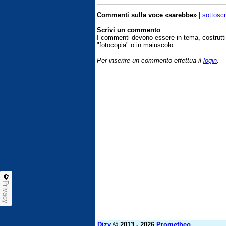
Commenti sulla voce «sarebbe»
|
sottoscr
Scrivi un commento
I commenti devono essere in tema, costrut
"fotocopia" o in maiuscolo.
Per inserire un commento effettua il
login
.
Privacy
Dizy
© 2013 - 2026
Prometheo