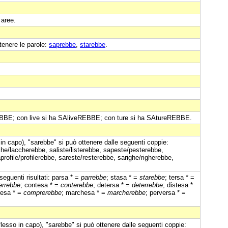
 aree.
tenere le parole:
saprebbe
,
starebbe
.
REBBE; con live si ha SAliveREBBE; con ture si ha SAtureREBBE.
 in capo), "sarebbe" si può ottenere dalle seguenti coppie:
he/laccherebbe, saliste/listerebbe, sapeste/pesterebbe,
rofile/profilerebbe, sareste/resterebbe, sarighe/righerebbe,
eguenti risultati: parsa * =
parrebbe
; stasa * =
starebbe
; tersa * =
errebbe
; contesa * =
conterebbe
; detersa * =
deterrebbe
; distesa *
resa * =
comprerebbe
; marchesa * =
marcherebbe
; perversa * =
iflesso in capo), "sarebbe" si può ottenere dalle seguenti coppie: