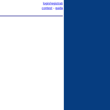
login/registrati
contest
-
guida