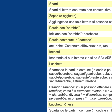
Scarti
Scarti di lettere con resto non consecutivo:
Zeppe (e aggiunte)
Aggiungendo una sola lettera si possono ot
Parole con "sarebbe"
Iniziano con "sarebbe": sarebbero.
Parole contenute in "sarebbe"
are, ebbe. Contenute all'inverso: era, ras.
Incastri
Inserendo al suo interno zie si ha SAzie
Lucchetti
Scartando le parti in comune (in coda e poi
sabee/beerebbe, saguari/guarirebbe, salacc
sapote/poterebbe, sapreste/presterebbe, sap
satire/tirerebbe, sature/turerebbe.
Usando "sarebbe" (*) si possono ottenere i s
terrebbe
; versa * =
verrebbe
; sversa * =
sv
=
disterebbe
; diversa * =
diverrebbe
; comp
perverrebbe
; ricompresa * =
ricomprerebbe
.
Lucchetti Riflessi
Scartando le parti in comune (in coda e il r