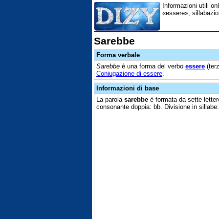
Informazioni utili on
«essere», sillabazio
Sarebbe
Forma verbale
Sarebbe
è una forma del verbo
essere
(ter
Coniugazione di essere
.
Informazioni di base
La parola
sarebbe
è formata da sette lettere
consonante doppia: bb. Divisione in sillabe