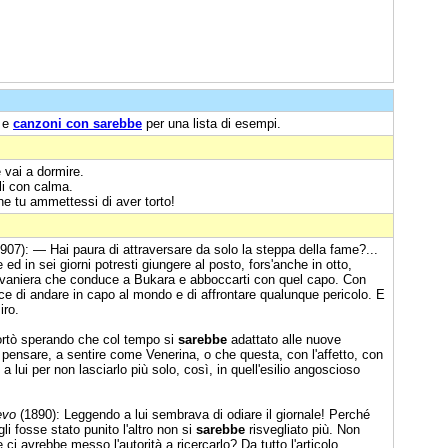
e
canzoni con sarebbe
per una lista di esempi.
 vai a dormire.
oli con calma.
e tu ammettessi di aver torto!
907): — Hai paura di attraversare da solo la steppa della fame?...
d in sei giorni potresti giungere al posto, fors'anche in otto,
arovaniera che conduce a Bukara e abboccarti con quel capo. Con
e di andare in capo al mondo e di affrontare qualunque pericolo. E
iro.
ortò sperando che col tempo si
sarebbe
adattato alle nuove
pensare, a sentire come Venerina, o che questa, con l'affetto, con
o a lui per non lasciarlo più solo, così, in quell'esilio angoscioso
evo
(1890): Leggendo a lui sembrava di odiare il giornale! Perché
 fosse stato punito l'altro non si
sarebbe
risvegliato più. Non
i avrebbe messo l'autorità a ricercarlo? Da tutto l'articolo