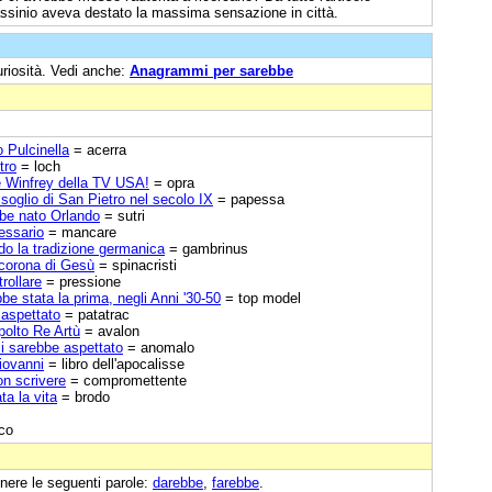
sassinio aveva destato la massima sensazione in città.
uriosità. Vedi anche:
Anagrammi per sarebbe
 Pulcinella
= acerra
tro
= loch
re Winfrey della TV USA!
= opra
oglio di San Pietro nel secolo IX
= papessa
bbe nato Orlando
= sutri
essario
= mancare
ndo la tradizione germanica
= gambrinus
 corona di Gesù
= spinacristi
rollare
= pressione
e stata la prima, negli Anni '30-50
= top model
 aspettato
= patatrac
polto Re Artù
= avalon
i sarebbe aspettato
= anomalo
Giovanni
= libro dell'apocalisse
on scrivere
= compromettente
ta la vita
= brodo
co
nere le seguenti parole:
darebbe
,
farebbe
.