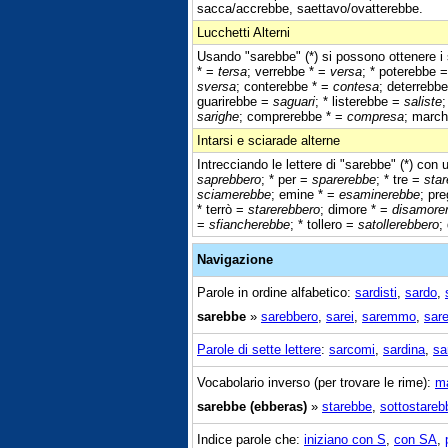
sacca/accrebbe, saettavo/ovatterebbe.
Lucchetti Alterni
Usando "sarebbe" (*) si possono ottenere i 
* =
tersa
; verrebbe * =
versa
; * poterebbe 
sversa
; conterebbe * =
contesa
; deterrebb
guarirebbe =
saguari
; * listerebbe =
saliste
sarighe
; comprerebbe * =
compresa
; marc
Intarsi e sciarade alterne
Intrecciando le lettere di "sarebbe" (*) con 
saprebbero
; * per =
sparerebbe
; * tre =
sta
sciamerebbe
; emine * =
esaminerebbe
; pre
* terrò =
starerebbero
; dimore * =
disamore
=
sfiancherebbe
; * tollero =
satollerebbero
;
Navigazione
Parole in ordine alfabetico:
sardisti
,
sardo
,
sarebbe
»
sarebbero
,
sarei
,
saremmo
,
sar
Parole di sette lettere
:
sarcomi
,
sardina
,
sa
Vocabolario inverso (per trovare le rime):
m
sarebbe (ebberas)
»
starebbe
,
sottostareb
Indice parole che:
iniziano con S
,
con SA
,