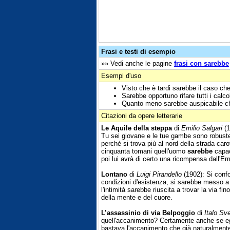
Frasi e testi di esempio
»» Vedi anche le pagine
frasi con sarebbe
Esempi d'uso
Visto che è tardi sarebbe il caso che
Sarebbe opportuno rifare tutti i calc
Quanto meno sarebbe auspicabile ch
Citazioni da opere letterarie
Le Aquile della steppa
di
Emilio Salgari
(1
Tu sei giovane e le tue gambe sono robuste e
perché si trova più al nord della strada c
cinquanta tomani quell'uomo
sarebbe
capac
poi lui avrà di certo una ricompensa dall'Em
Lontano
di
Luigi Pirandello
(1902): Si conf
condizioni d'esistenza, si sarebbe messo a 
l'intimità sarebbe riuscita a trovar la via fin
della mente e del cuore.
L’assassinio di via Belpoggio
di
Italo Sv
quell'accanimento? Certamente anche se egli
bastava l'accanimento che già naturalmente c