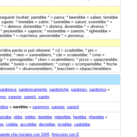
seguenti risultati: parrebbe * =
parsa
; * beerebbe =
sabee
; terrebbe
=
sapote
; * tirerebbe =
satire
; * turerebbe =
sature
; sverrebbe * =
e * =
detersa
; disterebbe * =
distesa
; diverrebbe * =
diversa
; *
; * pesterebbe =
sapeste
; * resterebbe =
sareste
; * righerebbe =
herebbe * =
marchesa
; perverrebbe * =
perversa
; ...
un'altra parola si può ottenere: * cd =
scadrebbe
; * pro =
rerebbe
; * nero =
sanerebbero
; * cile =
scialerebbe
; * cime =
gi * =
presagirebbe
; * clero =
scalerebbero
; * pizze =
spiazzerebbe
;
rebbe
; * turerò =
saturerebbero
; * compri =
scomparirebbe
; * finche
 dimorerò * =
disamorerebbero
; * braccherò =
sbaraccherebbero
.
sardonica
,
sardonicamente
,
sardoniche
,
sardonici
,
sardonico
«
emo
,
sareste
,
saresti
,
sarete
rdine
«
sarebbe
»
saremmo
,
sareste
,
saresti
astabe
,
ebbe
,
riebbe
,
darebbe
,
ridarebbe
,
farebbe
,
rifarebbe
«
be
,
crebbe
,
accrebbe
,
decrebbe
,
ricrebbe
,
cadrebbe
parole che iniziano con SAR
,
finiscono con E