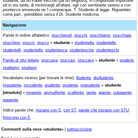
studente, da un Padre vecchio (da un religioso), in congiunture importune
ed in ora tarda, di ministrargli all'altare, egli con sembiante sereno e con
prontezza amorevole ne 'l compiacque. T. Studente di legge. Riguardato
come part., potrebbesi senza il Di: Studente medicina.
Navigazione
Parole in ordine alfabetico:
stucchevoli
,
stucchi
,
stucchiamo
,
stucchiate
,
stucchino
,
stuccò
,
stucco
«
studente
»
studentella
,
studentelle
,
studentelli
,
studentello
,
studentesca
,
studentesche
,
studenteschi
Parole di otto lettere
:
stuccava
,
stuccavi
,
stuccavo
«
studente
»
studenti
,
studiamo
,
studiano
Vocabolario inverso (per trovare le rime):
illudente
,
disilludente
,
impudente
,
incrudente
,
erudente
,
prudente
,
imprudente
«
studente
(etneduts)
»
inveente
,
ammuffente
,
scalfente
,
gente
,
agente
,
subagente
,
reagente
Indice parole che:
iniziano con S
,
con ST
,
parole che iniziano con STU
,
finiscono con E
Commenti sulla voce «studente»
|
sottoscrizione