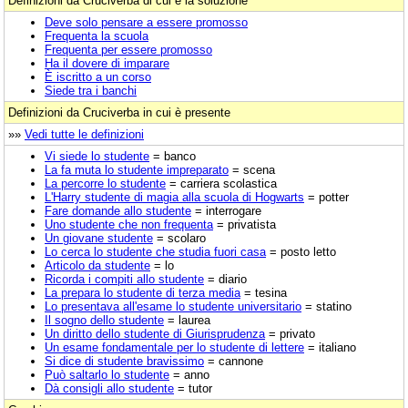
Definizioni da Cruciverba di cui è la soluzione
Deve solo pensare a essere promosso
Frequenta la scuola
Frequenta per essere promosso
Ha il dovere di imparare
È iscritto a un corso
Siede tra i banchi
Definizioni da Cruciverba in cui è presente
»»
Vedi tutte le definizioni
Vi siede lo studente
= banco
La fa muta lo studente impreparato
= scena
La percorre lo studente
= carriera scolastica
L'Harry studente di magia alla scuola di Hogwarts
= potter
Fare domande allo studente
= interrogare
Uno studente che non frequenta
= privatista
Un giovane studente
= scolaro
Lo cerca lo studente che studia fuori casa
= posto letto
Articolo da studente
= lo
Ricorda i compiti allo studente
= diario
La prepara lo studente di terza media
= tesina
Lo presentava all'esame lo studente universitario
= statino
Il sogno dello studente
= laurea
Un diritto dello studente di Giurisprudenza
= privato
Un esame fondamentale per lo studente di lettere
= italiano
Si dice di studente bravissimo
= cannone
Può saltarlo lo studente
= anno
Dà consigli allo studente
= tutor