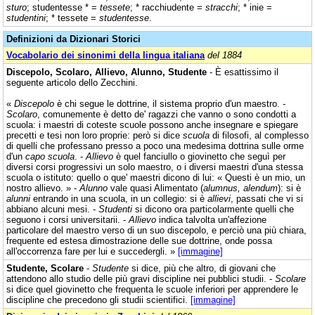
sturo
; studentesse * =
tessete
; * racchiudente =
stracchi
; * inie =
studentini
; * tessete =
studentesse
.
Definizioni da Dizionari Storici
Vocabolario dei sinonimi della lingua italiana
del 1884
Discepolo, Scolaro, Allievo, Alunno, Studente
- È esattissimo il
seguente articolo dello Zecchini.
«
Discepolo
è chi segue le dottrine, il sistema proprio d'un maestro. -
Scolaro
, comunemente è detto de' ragazzi che vanno o sono condotti a
scuola: i maestri di coteste scuole possono anche insegnare e spiegare
precetti e tesi non loro proprie: però si dice
scuola
di filosofi, al complesso
di quelli che professano presso a poco una medesima dottrina sulle orme
d'un
capo scuola
. -
Allievo
è quel fanciullo o giovinetto che seguì per
diversi corsi progressivi un solo maestro, o i diversi maestri d'una stessa
scuola o istituto: quello o que' maestri dicono di lui: « Questi è un mio, un
nostro allievo. » -
Alunno
vale quasi Alimentato (
alumnus, alendum
): si è
alunni
entrando in una scuola, in un collegio: si è
allievi
, passati che vi si
abbiano alcuni mesi. -
Studenti
si dicono ora particolarmente quelli che
seguono i corsi universitarii. -
Allievo
indica talvolta un'affezione
particolare del maestro verso di un suo discepolo, e perciò una più chiara,
frequente ed estesa dimostrazione delle sue dottrine, onde possa
all'occorrenza fare per lui e succedergli. »
[immagine]
Studente, Scolare
-
Studente
si dice, più che altro, di giovani che
attendono allo studio delle più gravi discipline nei pubblici studii. -
Scolare
si dice quel giovinetto che frequenta le scuole inferiori per apprendere le
discipline che precedono gli studii scientifici.
[immagine]