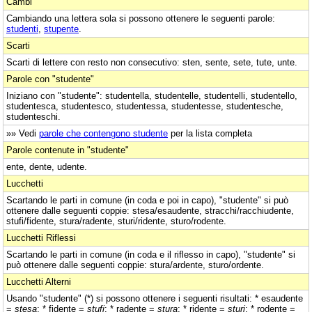
Cambi
Cambiando una lettera sola si possono ottenere le seguenti parole:
studenti
,
stupente
.
Scarti
Scarti di lettere con resto non consecutivo: sten, sente, sete, tute, unte.
Parole con "studente"
Iniziano con "studente": studentella, studentelle, studentelli, studentello,
studentesca, studentesco, studentessa, studentesse, studentesche,
studenteschi.
»» Vedi
parole che contengono studente
per la lista completa
Parole contenute in "studente"
ente, dente, udente.
Lucchetti
Scartando le parti in comune (in coda e poi in capo), "studente" si può
ottenere dalle seguenti coppie: stesa/esaudente, stracchi/racchiudente,
stufi/fidente, stura/radente, sturi/ridente, sturo/rodente.
Lucchetti Riflessi
Scartando le parti in comune (in coda e il riflesso in capo), "studente" si
può ottenere dalle seguenti coppie: stura/ardente, sturo/ordente.
Lucchetti Alterni
Usando "studente" (*) si possono ottenere i seguenti risultati: * esaudente
=
stesa
; * fidente =
stufi
; * radente =
stura
; * ridente =
sturi
; * rodente =