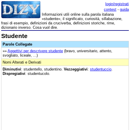
login/registrati
contest
-
guida
Informazioni utili online sulla parola italiana
«studente», il significato, curiosità, sillabazione,
frasi di esempio, definizioni da cruciverba, definizioni storiche, rime,
dizionario inverso. Cosa vuol dire.
Studente
Parole Collegate
»»
Aggettivi per descrivere studente
(bravo, universitario, attento,
svogliato, liceale, ...)
Nomi Alterati e Derivati
Diminutivi
: studentello, studentino.
Vezzeggiativi
:
studentuccio
.
Dispregiativi
: studentucolo.