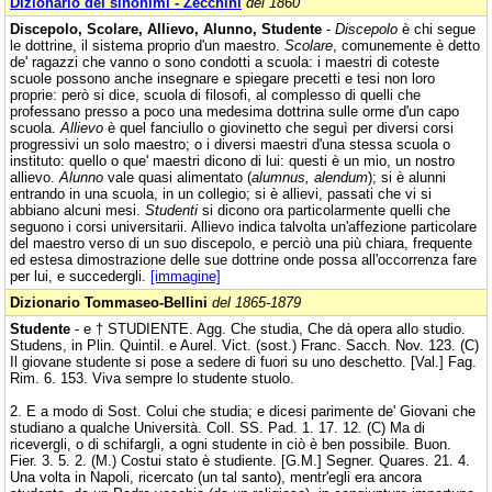
Dizionario dei sinonimi - Zecchini
del 1860
Discepolo, Scolare, Allievo, Alunno, Studente
-
Discepolo
è chi segue
le dottrine, il sistema proprio d'un maestro.
Scolare
, comunemente è detto
de' ragazzi che vanno o sono condotti a scuola: i maestri di coteste
scuole possono anche insegnare e spiegare precetti e tesi non loro
proprie: però si dice, scuola di filosofi, al complesso di quelli che
professano presso a poco una medesima dottrina sulle orme d'un capo
scuola.
Allievo
è quel fanciullo o giovinetto che seguì per diversi corsi
progressivi un solo maestro; o i diversi maestri d'una stessa scuola o
instituto: quello o que' maestri dicono di lui: questi è un mio, un nostro
allievo.
Alunno
vale quasi alimentato (
alumnus, alendum
); si è alunni
entrando in una scuola, in un collegio; si è allievi, passati che vi si
abbiano alcuni mesi.
Studenti
si dicono ora particolarmente quelli che
seguono i corsi universitarii. Allievo indica talvolta un'affezione particolare
del maestro verso di un suo discepolo, e perciò una più chiara, frequente
ed estesa dimostrazione delle sue dottrine onde possa all'occorrenza fare
per lui, e succedergli.
[immagine]
Dizionario Tommaseo-Bellini
del 1865-1879
Studente
- e † STUDIENTE. Agg. Che studia, Che dà opera allo studio.
Studens, in Plin. Quintil. e Aurel. Vict. (sost.) Franc. Sacch. Nov. 123. (C)
Il giovane studente si pose a sedere di fuori su uno deschetto. [Val.] Fag.
Rim. 6. 153. Viva sempre lo studente stuolo.
2. E a modo di Sost. Colui che studia; e dicesi parimente de' Giovani che
studiano a qualche Università. Coll. SS. Pad. 1. 17. 12. (C) Ma di
ricevergli, o di schifargli, a ogni studente in ciò è ben possibile. Buon.
Fier. 3. 5. 2. (M.) Costui stato è studiente. [G.M.] Segner. Quares. 21. 4.
Una volta in Napoli, ricercato (un tal santo), mentr'egli era ancora