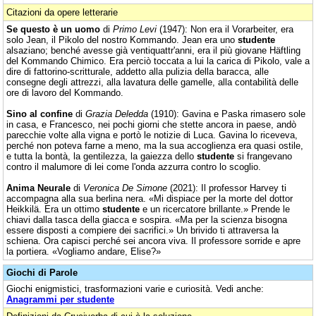
Citazioni da opere letterarie
Se questo è un uomo
di
Primo Levi
(1947): Non era il Vorarbeiter, era
solo Jean, il Pikolo del nostro Kommando. Jean era uno
studente
alsaziano; benché avesse già ventiquattr'anni, era il più giovane Häftling
del Kommando Chimico. Era perciò toccata a lui la carica di Pikolo, vale a
dire di fattorino-scritturale, addetto alla pulizia della baracca, alle
consegne degli attrezzi, alla lavatura delle gamelle, alla contabilità delle
ore di lavoro del Kommando.
Sino al confine
di
Grazia Deledda
(1910): Gavina e Paska rimasero sole
in casa, e Francesco, nei pochi giorni che stette ancora in paese, andò
parecchie volte alla vigna e portò le notizie di Luca. Gavina lo riceveva,
perché non poteva farne a meno, ma la sua accoglienza era quasi ostile,
e tutta la bontà, la gentilezza, la gaiezza dello
studente
si frangevano
contro il malumore di lei come l'onda azzurra contro lo scoglio.
Anima Neurale
di
Veronica De Simone
(2021): Il professor Harvey ti
accompagna alla sua berlina nera. «Mi dispiace per la morte del dottor
Heikkilä. Era un ottimo
studente
e un ricercatore brillante.» Prende le
chiavi dalla tasca della giacca e sospira. «Ma per la scienza bisogna
essere disposti a compiere dei sacrifici.» Un brivido ti attraversa la
schiena. Ora capisci perché sei ancora viva. Il professore sorride e apre
la portiera. «Vogliamo andare, Elise?»
Giochi di Parole
Giochi enigmistici, trasformazioni varie e curiosità. Vedi anche:
Anagrammi per studente