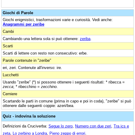
Giochi di Parole
Giochi enigmistici, trasformazioni varie e curiosità. Vedi anche:
Anagrammi per zeribe
Cambi
Cambiando una lettera sola si può ottenere:
zeriba
.
Scarti
Scarti di lettere con resto non consecutivo: erbe.
Parole contenute in "zeribe"
eri, zeri. Contenute all'inverso: ire.
Lucchetti
Usando "zeribe" (*) si possono ottenere i seguenti risultati: * ribecca =
zecca
; * ribecchino =
zecchino
.
Cerniere
Scartando le parti in comune (prima in capo e poi in coda), "zeribe" si può
ottenere dalle seguenti coppie: azeri/bea.
Quiz - indovina la soluzione
Definizioni da Cruciverba:
Segue lo zero
,
Numero con due zeri
,
Tra ics e
zeta
,
Lo zerbino a Londra
,
Pieno zeppo di errori
.