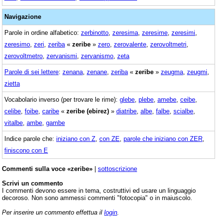
Navigazione
Parole in ordine alfabetico:
zerbinotto
,
zeresima
,
zeresime
,
zeresimi
,
zeresimo
,
zeri
,
zeriba
«
zeribe
»
zero
,
zerovalente
,
zerovoltmetri
,
zerovoltmetro
,
zervanismi
,
zervanismo
,
zeta
Parole di sei lettere
:
zenana
,
zenane
,
zeriba
«
zeribe
»
zeugma
,
zeugmi
,
zietta
Vocabolario inverso (per trovare le rime):
glebe
,
plebe
,
amebe
,
ceibe
,
celibe
,
foibe
,
caribe
«
zeribe (ebirez)
»
diatribe
,
albe
,
falbe
,
scialbe
,
vitalbe
,
ambe
,
gambe
Indice parole che:
iniziano con Z
,
con ZE
,
parole che iniziano con ZER
,
finiscono con E
Commenti sulla voce «zeribe»
|
sottoscrizione
Scrivi un commento
I commenti devono essere in tema, costruttivi ed usare un linguaggio
decoroso. Non sono ammessi commenti "fotocopia" o in maiuscolo.
Per inserire un commento effettua il
login
.