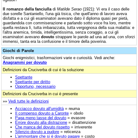
Il romanzo della fanciulla
di
Matilde Serao
(1921): Vi era il caso delle
due sorelle Santaniello, l'una già tisica, che quell'anno di lavoro aveva
disfatta e a cui gli esaminatori avevano dato il diploma quasi per pietà,
guardandola con commiserazione e parlando sotto voce fra loro, mentre
quella restava lì, tutta imbarazzata, tutta vergognosa della sua malattia: e
l'altra anemica, timida, intelligentissima, senza coraggio, a cui gli
esaminatori avevano
dovuto
strappare le parole ad una ad una, con sforzi
immensi, tanta era la confusione e il timore della poverina.
Giochi di Parole
Giochi enigmistici, trasformazioni varie e curiosità. Vedi anche:
Anagrammi per dovuto
Definizioni da Cruciverba di cui è la soluzione
Spettante
Spettante per diritto
Opportuno, necessario
Definizioni da Cruciverba in cui è presente
»»
Vedi tutte le definizioni
Acciacco dovuto all'umidità
= reuma
Il compenso dovuto a Caronte
= obolo
Paga meno tasse del dovuto
= evasore
Errore dovuto alla distrazione
= disattenzione
Che manca del dovuto rispetto
= irriverente
Silenzio dovuto a pudore
= reticenza
L'ammontare che si è dovuto pagare
= costo