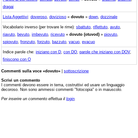
dragai
Lista Aggettivi
:
doveroso
,
dovizioso
«
dovuto
»
down
,
dozzinale
Vocabolario inverso (per trovare le rime):
sbattuto
,
riflettuto
,
avuto
,
riavuto
,
bevuto
,
imbevuto
,
ricevuto
«
dovuto (otuvod)
»
piovuto
,
spiovuto
,
fronzuto
,
forzuto
,
bazzuto
,
vacuo
,
evacuo
Indice parole che:
iniziano con D
,
con DO
,
parole che iniziano con DOV
,
finiscono con O
Commenti sulla voce «dovuto»
|
sottoscrizione
Scrivi un commento
I commenti devono essere in tema, costruttivi ed usare un linguaggio
decoroso. Non sono ammessi commenti "fotocopia" o in maiuscolo.
Per inserire un commento effettua il
login
.