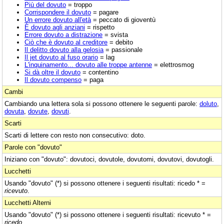
Più del dovuto
= troppo
Corrispondere il dovuto
= pagare
Un errore dovuto all'età
= peccato di gioventù
È dovuto agli anziani
= rispetto
Errore dovuto a distrazione
= svista
Ciò che è dovuto al creditore
= debito
Il delitto dovuto alla gelosia
= passionale
Il jet dovuto al fuso orario
= lag
L'inquinamento... dovuto alle troppe antenne
= elettrosmog
Si dà oltre il dovuto
= contentino
Il dovuto compenso
= paga
Cambi
Cambiando una lettera sola si possono ottenere le seguenti parole:
doluto
,
dovuta
,
dovute
,
dovuti
.
Scarti
Scarti di lettere con resto non consecutivo: doto.
Parole con "dovuto"
Iniziano con "dovuto": dovutoci, dovutole, dovutomi, dovutovi, dovutogli.
Lucchetti
Usando "dovuto" (*) si possono ottenere i seguenti risultati: ricedo * =
ricevuto
.
Lucchetti Alterni
Usando "dovuto" (*) si possono ottenere i seguenti risultati: ricevuto * =
ricedo
.