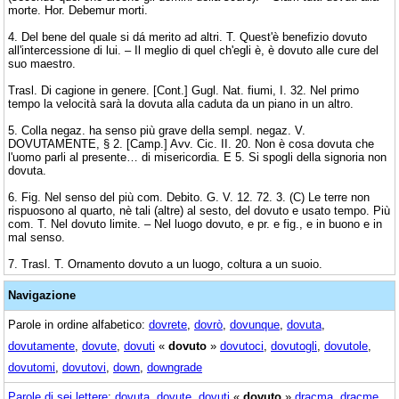
morte. Hor. Debemur morti.
4. Del bene del quale si dá merito ad altri. T. Quest'è benefizio dovuto
all'intercessione di lui. – Il meglio di quel ch'egli è, è dovuto alle cure del
suo maestro.
Trasl. Di cagione in genere. [Cont.] Gugl. Nat. fiumi, I. 32. Nel primo
tempo la velocità sarà la dovuta alla caduta da un piano in un altro.
5. Colla negaz. ha senso più grave della sempl. negaz. V.
DOVUTAMENTE, § 2. [Camp.] Avv. Cic. II. 20. Non è cosa dovuta che
l'uomo parli al presente… di misericordia. E 5. Si spogli della signoria non
dovuta.
6. Fig. Nel senso del più com. Debito. G. V. 12. 72. 3. (C) Le terre non
rispuosono al quarto, nè tali (altre) al sesto, del dovuto e usato tempo. Più
com. T. Nel dovuto limite. – Nel luogo dovuto, e pr. e fig., e in buono e in
mal senso.
7. Trasl. T. Ornamento dovuto a un luogo, coltura a un suoio.
Navigazione
Parole in ordine alfabetico:
dovrete
,
dovrò
,
dovunque
,
dovuta
,
dovutamente
,
dovute
,
dovuti
«
dovuto
»
dovutoci
,
dovutogli
,
dovutole
,
dovutomi
,
dovutovi
,
down
,
downgrade
Parole di sei lettere
:
dovuta
,
dovute
,
dovuti
«
dovuto
»
dracma
,
dracme
,