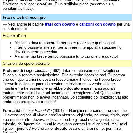
Divisione in sillabe:
do-vù-to
. È un trisillabo piano (accento sulla
penultima sillaba).
Frasi e testi di esempio
»» Vedi anche le pagine
frasi con dovuto
e
canzoni con dovuto
per una
lista di esempi.
Esempi d'uso
Abbiamo dovuto aspettare per poter realizzare quel sogno!
Il treno passava alle sei, per arrivare in tempo alla stazione ho
dovuto correre parecchio.
Avrai nel più breve tempo possibile tutto ciò che ti è dovuto!
Citazioni da opere letterarie
Profumo
di
Luigi Capuana
(1892): Intanto il pensiero del risveglio di
Eugenia lo rendeva ansiosissimo. Ella avrebbe ricominciato! Gli pareva
che con quella crisi nervosa si fosse chiuso il felice ma troppo breve
intervallo della sua pace domestica, e iniziato un avvenire di lotte
intestine fra tre esseri che avrebbero
dovuto
amarsi, anzi adorarsi
mutuamente nella dolce solitudine che li accoglieva. Ah! Quel cattivo
presentimento non lo aveva ingannato. Lo scongiuro col prezioso vasetto
arabo non era giovato a niente!
Formalità
di
Luigi Pirandello
(1904): – Non gliene fo carico; ma dico che
lui aveva ragione di vivere com'ha vissuto, vigilando, pauroso, rigido, ogni
suo minimo atto: doveva sollevarsi, sotto gli occhi della gente, dalla
miseria, dall'ignominia, in cui lo avevano gettato i suoi genitori. Ma i miei
figliuoli, perché? Perché avrei
dovuto
essere un tiranno, io, per i miei
figliuoli?