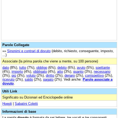
Parole Collegate
»»
Sinonimi e contrari di dovuto
(debito, richiesto, conseguente, imposto,
...)
Associate (la prima parola che viene a mente, su 100 persone)
dato
(8%),
tutto
(7%),
obbligo
(6%),
debito
(6%),
avuto
(5%),
spettante
(4%),
importo
(4%),
obbligato
(4%),
atto
(3%),
quanto
(3%),
necessario
(3%),
più
(3%),
voluto
(2%),
diritto
(2%),
denaro
(2%),
corrispettivo
(2%),
ricevuto
(2%),
saldo
(2%),
pagato
(2%). Vedi anche:
Parole associate a
dovuto
.
Utili Link
Significato su Dizionari ed Enciclopedie online
Hoepli
|
Sabatini Coletti
Informazioni di base
La parola
dovuto
è formata da sei lettere, tre vocali e tre consonanti.