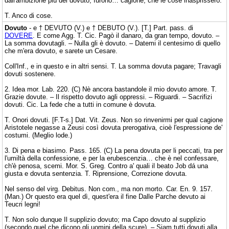
dall'ambizione più del dovuto, furono… cagione, che le cose inasprissero.
T. Anco di cose.
Dovuto
- e † DEVUTO (V.) e † DEBUTO (V.). [T.] Part. pass. di
DOVERE
. E come Agg. T. Cic. Pagò il danaro, da gran tempo, dovuto. –
La somma dovutagli. – Nulla gli è dovuto. – Datemi il centesimo di quello
che m'era dovuto, e sarete un Cesare.
Coll'Inf., e in questo e in altri sensi. T. La somma dovuta pagare; Travagli
dovuti sostenere.
2. Idea mor. Lab. 220. (C) Nè ancora bastandole il mio dovuto amore. T.
Grazie dovute. – Il rispetto dovuto agli oppressi. – Riguardi. – Sacrifizi
dovuti. Cic. La fede che a tutti in comune è dovuta.
T. Onori dovuti. [F.T-s.] Dat. Vit. Zeus. Non so rinvenirmi per qual cagione
Aristotele negasse a Zeusi così dovuta prerogativa, cioè l'espressione de'
costumi. (Meglio lode.)
3. Di pena e biasimo. Pass. 165. (C) La pena dovuta per li peccati, tra per
l'umiltà della confessione, e per la erubescenzia… che è nel confessare,
ch'è penosa, scemi. Mor. S. Greg. Contro a' quali il beato Job dá una
giusta e dovuta sentenzia. T. Riprensione, Correzione dovuta.
Nel senso del virg. Debitus. Non com., ma non morto. Car. En. 9. 157.
(Man.) Or questo era quel dì, quest'era il fine Dalle Parche devuto ai
Teucri legni!
T. Non solo dunque Il supplizio dovuto; ma Capo dovuto al supplizio
(secondo quel che dicono gli uomini della scure). – Siam tutti dovuti alla