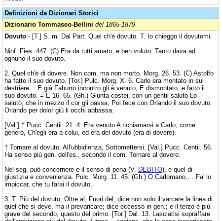
Definizioni da Dizionari Storici
Dizionario Tommaseo-Bellini
del 1865-1879
Dovuto
- [T.] S. m. Dal Part. Quel ch'è dovuto. T. Io chieggo il dovutomi.
Ninf. Fies. 447. (C) Era da tutti amato, e ben voluto: Tanto dava ad
ognuno il suo dovuto.
2. Quel ch'è di dovere. Non com. ma non morto. Morg. 26. 53. (C) Astolfo
ha fatto il suo dovuto. [Tor.] Pulc. Morg. X. 6. Carlo era montato in sul
destriere… E già Faburro incontro gli è venuto, E dismontato, e fatto il
suo dovuto. = E 16. 65. (Gh.) Giunta costei, con un gentil saluto Lo
salutò, che in mezzo il cor gli passa; Poi fece con Orlando il suo dovuto.
Orlando per dolor giù li occhi abbassa.
[Val.] † Pucc. Centil. 21. 4. Era venuto A richiamarsi a Carlo, come
genero, Ch'egli era a colui, ed era del dovuto (era di dovere).
† Tornare al dovuto, All'ubbidienza, Sottomettersi. [Val.] Pucc. Centil. 56.
Ha senso più gen. dell'es., secondo il com. Tornare al dovere.
Nel seg. può concernere e il senso di pena (V.
DEBITO
), e quel di
giustizia e convenienza. Pulc. Morg. 11. 45. (Gh.) O Carlomano,… Fa' lo
impiccar, che tu farai il dovuto.
3. T. Più del dovuto, Oltre al, Fuori del, dice non solo il varcare la linea di
quel che si deve, ma il prevaricare; dice eccesso in gen.; e il terzo è più
grave del secondo, questo del primo. [Tor.] Dal. 13. Lasciatisi sopraffare