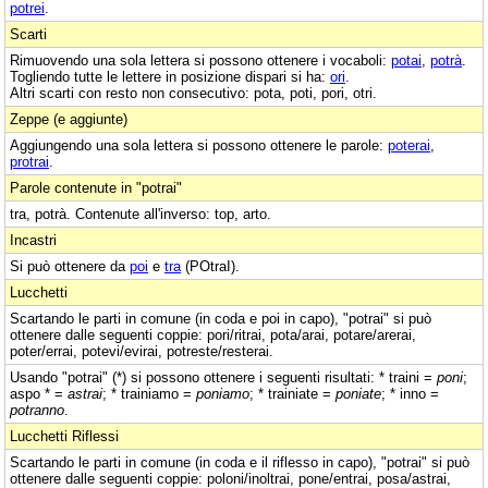
potrei
.
Scarti
Rimuovendo una sola lettera si possono ottenere i vocaboli:
potai
,
potrà
.
Togliendo tutte le lettere in posizione dispari si ha:
ori
.
Altri scarti con resto non consecutivo: pota, poti, pori, otri.
Zeppe (e aggiunte)
Aggiungendo una sola lettera si possono ottenere le parole:
poterai
,
protrai
.
Parole contenute in "potrai"
tra, potrà. Contenute all'inverso: top, arto.
Incastri
Si può ottenere da
poi
e
tra
(POtraI).
Lucchetti
Scartando le parti in comune (in coda e poi in capo), "potrai" si può
ottenere dalle seguenti coppie: pori/ritrai, pota/arai, potare/arerai,
poter/errai, potevi/evirai, potreste/resterai.
Usando "potrai" (*) si possono ottenere i seguenti risultati: * traini =
poni
;
aspo * =
astrai
; * trainiamo =
poniamo
; * trainiate =
poniate
; * inno =
potranno
.
Lucchetti Riflessi
Scartando le parti in comune (in coda e il riflesso in capo), "potrai" si può
ottenere dalle seguenti coppie: poloni/inoltrai, pone/entrai, posa/astrai,