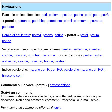
Navigazione
Parole in ordine alfabetico:
poti
,
potiamo
,
potiate
,
potino
,
potò
,
poto
,
potrà
«
potrai
»
potranno
,
potrebbe
,
potrebbero
,
potrei
,
potremmo
,
potremo
,
potreste
Parole di sei lettere
:
potevi
,
potevo
,
potino
«
potrai
»
potrei
,
potuta
,
potute
Vocabolario inverso (per trovare le rime):
rientrai
,
sottentrai
,
sventrai
,
contrai
,
incontrai
,
scontrai
,
riscontrai
«
potrai (iartop)
»
protrai
,
astrai
,
alabastrai
,
castrai
,
incastrai
,
lastrai
,
nastrai
Indice parole che:
iniziano con P
,
con PO
,
parole che iniziano con POT
,
finiscono con I
Commenti sulla voce «potrai»
|
sottoscrizione
Scrivi un commento
I commenti devono essere in tema, costruttivi ed usare un linguaggio
decoroso. Non sono ammessi commenti "fotocopia" o in maiuscolo.
Per inserire un commento effettua il
login
.