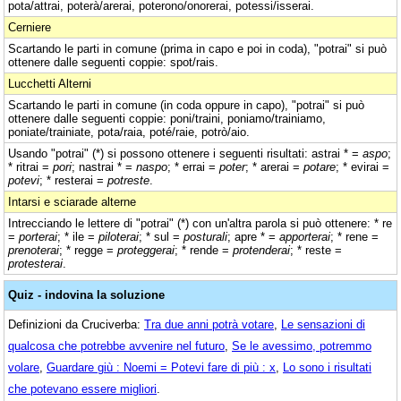
pota/attrai, poterà/arerai, poterono/onorerai, potessi/isserai.
Cerniere
Scartando le parti in comune (prima in capo e poi in coda), "potrai" si può
ottenere dalle seguenti coppie: spot/rais.
Lucchetti Alterni
Scartando le parti in comune (in coda oppure in capo), "potrai" si può
ottenere dalle seguenti coppie: poni/traini, poniamo/trainiamo,
poniate/trainiate, pota/raia, poté/raie, potrò/aio.
Usando "potrai" (*) si possono ottenere i seguenti risultati: astrai * =
aspo
;
* ritrai =
pori
; nastrai * =
naspo
; * errai =
poter
; * arerai =
potare
; * evirai =
potevi
; * resterai =
potreste
.
Intarsi e sciarade alterne
Intrecciando le lettere di "potrai" (*) con un'altra parola si può ottenere: * re
=
porterai
; * ile =
piloterai
; * sul =
posturali
; apre * =
apporterai
; * rene =
prenoterai
; * regge =
proteggerai
; * rende =
protenderai
; * reste =
protesterai
.
Quiz - indovina la soluzione
Definizioni da Cruciverba:
Tra due anni potrà votare
,
Le sensazioni di
qualcosa che potrebbe avvenire nel futuro
,
Se le avessimo, potremmo
volare
,
Guardare giù : Noemi = Potevi fare di più : x
,
Lo sono i risultati
che potevano essere migliori
.