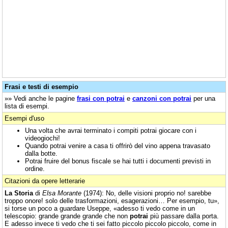
Frasi e testi di esempio
»» Vedi anche le pagine
frasi con potrai
e
canzoni con potrai
per una
lista di esempi.
Esempi d'uso
Una volta che avrai terminato i compiti potrai giocare con i
videogiochi!
Quando potrai venire a casa ti offrirò del vino appena travasato
dalla botte.
Potrai fruire del bonus fiscale se hai tutti i documenti previsti in
ordine.
Citazioni da opere letterarie
La Storia
di
Elsa Morante
(1974): No, delle visioni proprio no! sarebbe
troppo onore! solo delle trasformazioni, esagerazioni… Per esempio, tu»,
si torse un poco a guardare Useppe, «adesso ti vedo come in un
telescopio: grande grande grande che non
potrai
più passare dalla porta.
E adesso invece ti vedo che ti sei fatto piccolo piccolo piccolo, come in