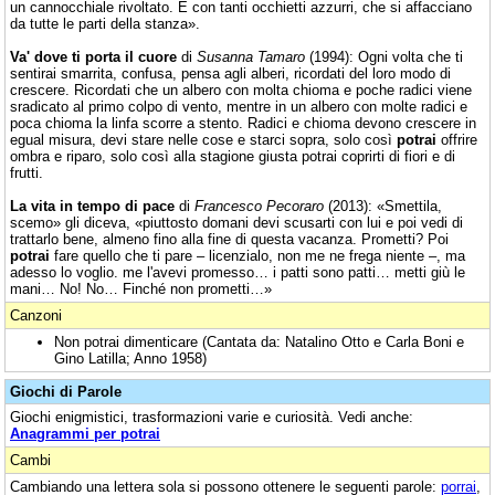
un cannocchiale rivoltato. E con tanti occhietti azzurri, che si affacciano
da tutte le parti della stanza».
Va' dove ti porta il cuore
di
Susanna Tamaro
(1994): Ogni volta che ti
sentirai smarrita, confusa, pensa agli alberi, ricordati del loro modo di
crescere. Ricordati che un albero con molta chioma e poche radici viene
sradicato al primo colpo di vento, mentre in un albero con molte radici e
poca chioma la linfa scorre a stento. Radici e chioma devono crescere in
egual misura, devi stare nelle cose e starci sopra, solo così
potrai
offrire
ombra e riparo, solo così alla stagione giusta potrai coprirti di fiori e di
frutti.
La vita in tempo di pace
di
Francesco Pecoraro
(2013): «Smettila,
scemo» gli diceva, «piuttosto domani devi scusarti con lui e poi vedi di
trattarlo bene, almeno fino alla fine di questa vacanza. Prometti? Poi
potrai
fare quello che ti pare – licenzialo, non me ne frega niente –, ma
adesso lo voglio. me l'avevi promesso… i patti sono patti… metti giù le
mani… No! No… Finché non prometti…»
Canzoni
Non potrai dimenticare (Cantata da: Natalino Otto e Carla Boni e
Gino Latilla; Anno 1958)
Giochi di Parole
Giochi enigmistici, trasformazioni varie e curiosità. Vedi anche:
Anagrammi per potrai
Cambi
Cambiando una lettera sola si possono ottenere le seguenti parole:
porrai
,