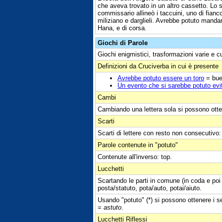
che aveva trovato in un altro cassetto. Lo 
commissario allineò i taccuini, uno di fianco
miliziano e darglieli. Avrebbe potuto mandar
Hana, e di corsa.
Giochi di Parole
Giochi enigmistici, trasformazioni varie e c
Definizioni da Cruciverba in cui è presente
Avrebbe potuto essere un toro
= bu
Un evento che si sarebbe potuto evi
Cambi
Cambiando una lettera sola si possono otte
Scarti
Scarti di lettere con resto non consecutivo: 
Parole contenute in "potuto"
Contenute all'inverso: top.
Lucchetti
Scartando le parti in comune (in coda e poi 
posta/statuto, pota/auto, potai/aiuto.
Usando "potuto" (*) si possono ottenere i seg
=
astuto
.
Lucchetti Riflessi