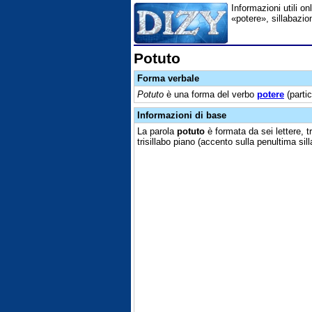
Informazioni utili on
«potere», sillabazion
Potuto
Forma verbale
Potuto
è una forma del verbo
potere
(parti
Informazioni di base
La parola
potuto
è formata da sei lettere, t
trisillabo piano (accento sulla penultima sill