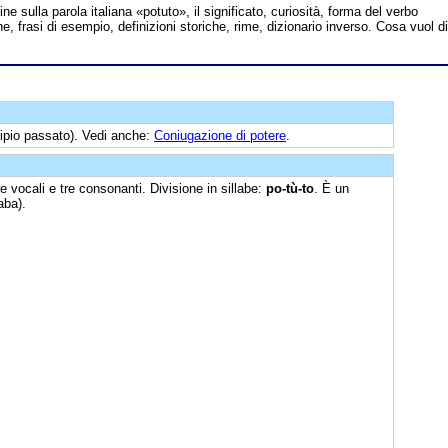
line sulla parola italiana «potuto», il significato, curiosità, forma del verbo
e, frasi di esempio, definizioni storiche, rime, dizionario inverso. Cosa vuol di
cipio passato). Vedi anche:
Coniugazione di potere
.
re vocali e tre consonanti. Divisione in sillabe:
po-tù-to
. È un
aba).