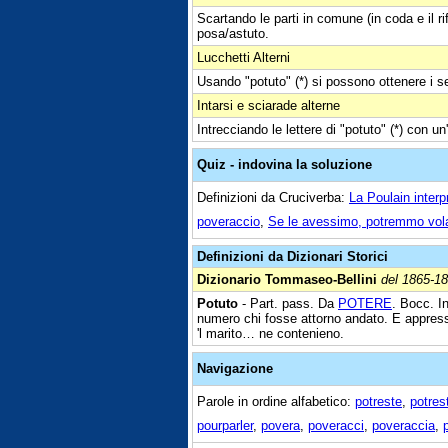
Scartando le parti in comune (in coda e il ri
posa/astuto.
Lucchetti Alterni
Usando "potuto" (*) si possono ottenere i se
Intarsi e sciarade alterne
Intrecciando le lettere di "potuto" (*) con un
Quiz - indovina la soluzione
Definizioni da Cruciverba:
La Poulain inter
poveraccio
,
Se le avessimo, potremmo vol
Definizioni da Dizionari Storici
Dizionario Tommaseo-Bellini
del 1865-1
Potuto
- Part. pass. Da
POTERE
. Bocc. I
numero chi fosse attorno andato. E appress
'l marito… ne contenieno.
Navigazione
Parole in ordine alfabetico:
potreste
,
potrest
pourparler
,
povera
,
poveracci
,
poveraccia
,