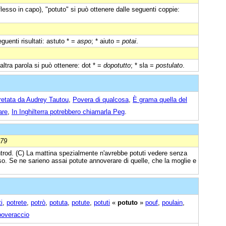
flesso in capo), "potuto" si può ottenere dalle seguenti coppie:
guenti risultati: astuto * =
aspo
; * aiuto =
potai
.
'altra parola si può ottenere: dot * =
dopotutto
; * sla =
postulato
.
pretata da Audrey Tautou
,
Povera di qualcosa
,
È grama quella del
are
,
In Inghilterra potrebbero chiamarla Peg
.
879
ntrod. (C) La mattina spezialmente n'avrebbe potuti vedere senza
o. Se ne sarieno assai potute annoverare di quelle, che la moglie e
i
,
potrete
,
potrò
,
potuta
,
potute
,
potuti
«
potuto
»
pouf
,
poulain
,
poveraccio