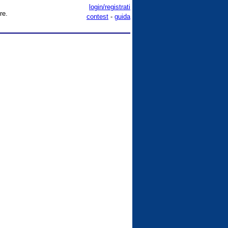
login/registrati
re.
contest
-
guida