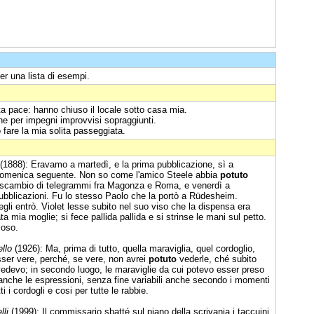
er una lista di esempi.
a pace: hanno chiuso il locale sotto casa mia.
one per impegni improvvisi sopraggiunti.
fare la mia solita passeggiata.
(1888): Eravamo a martedì, e la prima pubblicazione, sì a
a domenica seguente. Non so come l'amico Steele abbia
potuto
 scambio di telegrammi fra Magonza e Roma, e venerdì a
pubblicazioni. Fu lo stesso Paolo che la portò a Rüdesheim.
gli entrò. Violet lesse subito nel suo viso che la dispensa era
a mia moglie; si fece pallida pallida e si strinse le mani sul petto.
ioso.
ello
(1926): Ma, prima di tutto, quella maraviglia, quel cordoglio,
sser vere, perché, se vere, non avrei
potuto
vederle, ché subito
e vedevo; in secondo luogo, le maraviglie da cui potevo esser preso
 anche le espressioni, senza fine variabili anche secondo i momenti
i i cordogli e cosi per tutte le rabbie.
lli
(1999): Il commissario sbatté sul piano della scrivania i taccuini