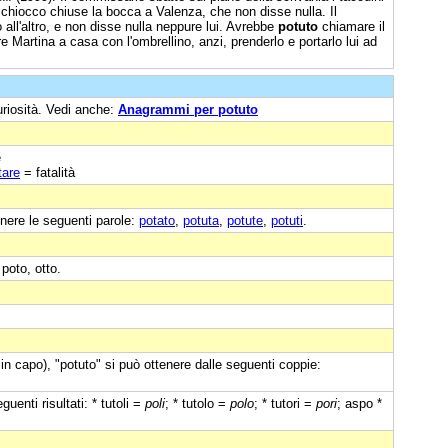
schiocco chiuse la bocca a Valenza, che non disse nulla. Il
 all'altro, e non disse nulla neppure lui. Avrebbe
potuto
chiamare il
e Martina a casa con l'ombrellino, anzi, prenderlo e portarlo lui ad
uriosità. Vedi anche:
Anagrammi per potuto
e
tare
= fatalità
nere le seguenti parole:
potato
,
potuta
,
potute
,
potuti
.
poto, otto.
in capo), "potuto" si può ottenere dalle seguenti coppie:
uenti risultati: * tutoli =
poli
; * tutolo =
polo
; * tutori =
pori
; aspo *