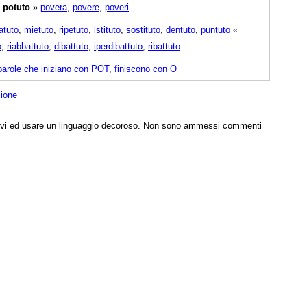
«
potuto
»
povera
,
povere
,
poveri
atuto
,
mietuto
,
ripetuto
,
istituto
,
sostituto
,
dentuto
,
puntuto
«
o
,
riabbattuto
,
dibattuto
,
iperdibattuto
,
ribattuto
parole che iniziano con POT
,
finiscono con O
zione
tivi ed usare un linguaggio decoroso. Non sono ammessi commenti