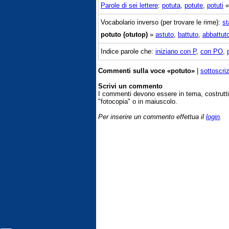
Parole di sei lettere
:
potuta
,
potute
,
potuti
Vocabolario inverso (per trovare le rime):
st
potuto (otutop)
»
astuto
,
battuto
,
abbattut
Indice parole che:
iniziano con P
,
con PO
,
Commenti sulla voce «potuto»
|
sottoscri
Scrivi un commento
I commenti devono essere in tema, costrut
"fotocopia" o in maiuscolo.
Per inserire un commento effettua il
login
.