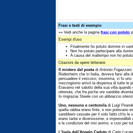
Frasi e testi di esempio
»» Vedi anche la pagina
frasi con potuto
p
Esempi d'uso
Finalmente ho potuto dormire in sant
Non ho potuto partecipare alla riuni
A causa del maltempo non ho potuto 
Citazioni da opere letterarie
Il mistero del poeta
di
Antonio Fogazzaro
Rüdesheim che in Italia, doveva farsi all
persuadere il vescovo; insomma, vi fu uno
mezzogiorno arrivò la dispensa di tutte le 
Eravamo nel salotto della sua villa quando e
ottenuta, che fra poche ore sarebbe diventat
Io ringraziai Steele con un abbraccio silenz
Uno, nessuno e centomila
di
Luigi Pirand
quella rabbia erano finte, e non potevano e
sarebbero cessate per il solo fatto ch'io l
erano tante e diversissime, e imprevedibili
e le condizioni del mio animo; e cosi per tutt
L'Isola dell'Angelo Caduto
di
Carlo Lucare