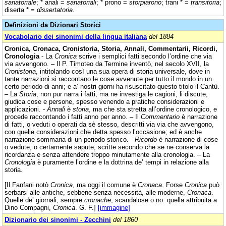
sanatoriale
; * anali =
sanatoriali
; * prono =
storpiarono
; trani * =
transitoria
;
diserta * =
dissertatoria
.
Definizioni da Dizionari Storici
Vocabolario dei sinonimi della lingua italiana
del 1884
Cronica, Cronaca, Cronistoria, Storia, Annali, Commentarii, Ricordi,
Cronologia
- La
Cronica
scrive i semplici fatti secondo l’ordine che via
via avvengono. – Il P. Timoteo da Termine inventò, nel secolo XVII, la
Cronistoria
, intitolando così una sua opera di storia universale, dove in
tante narrazioni si raccontano le cose avvenute per tutto il mondo in un
certo periodo di anni; e a’ nostri giorni ha risuscitato questo titolo il Cantù.
– La
Storia
, non pur narra i fatti, ma ne investiga le cagioni, li discute,
giudica cose e persone, spesso venendo a pratiche considerazioni e
applicazioni. -
Annali
è
storia
, ma che sta stretta all’ordine cronologico, e
procede raccontando i fatti anno per anno. – Il
Commentario
è narrazione
di fatti, o veduti o operati da sè stesso, descritti via via che avvengono,
con quelle considerazioni che detta spesso l’occasione; ed è anche
narrazione sommaria di un periodo storico. -
Ricordo
è narrazione di cose
o vedute, o certamente sapute, scritte secondo che se ne conserva la
ricordanza e senza attendere troppo minutamente alla cronologia. – La
Cronologia
è puramente l’ordine e la dottrina de’ tempi in relazione alla
storia.
[Il Fanfani notò
Cronica
, ma oggi il comune è
Cronaca
. Forse
Cronica
può
serbarsi alle antiche, sebbene senza necessità, alle moderne,
Cronaca
.
Quelle de’ giornali, sempre
cronache
, scandalose o no: quella attribuita a
Dino Compagni,
Cronica
. G. F.]
[immagine]
Dizionario dei sinonimi - Zecchini
del 1860