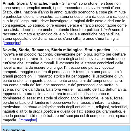
Annali, Storia, Cronache, Fasti
- Gli
annali
sono storie; le
storie
non
sono sempre semplici annali; i primi raccontano gli avvenimenti d'uno
Stato, città, nazione d'anno in anno: quando scendono a cose più minute
e particolari diconsi
cronache
. La storia si desume e da queste e da quelli,
si a fa più larghi tratti, deve investigare le ragioni delle cose e dedurne le
conseguenze. Lo storico, oltre essere verace e franco raccontatore come
l'annalista, debb'essere anche profondo filosofo e politico. I
fasti
sono il
racconto animato e splendido delle più belle e onorifiche pagine d'una
storia speciale, cioè d'una nazione, d'una città, e anco d'una famiglia.
[immagine]
Novella, Storia, Romanzo, Storia mitologica, Storia poetica
- La
novella
è un piccolo racconto, d'invenzione per lo più, scritto per dilettare
insieme e per istruire: le novelle però degli antichi novellatori nostri sono
tutt'altro che istruttive o morali. Il
romanzo
ha le stesse condizioni della
novella; ma ha da essere più lungo; l'intreccio suo più avviluppato
comporta maggior numero di personaggi; è tessuto in una parola in più
grandi proporzioni: il romanzo storico ha per oggetto l'illustrazione di un
punto di storia in quanto specialmente ai costumi de' tempi di cui narra:
ma come storia de' fatti che racconta, e de' personaggi che mette in
scena, non c'è da fidarsi. La
storia
vera è il racconto de' fatti dell'umanità,
rappresentata ora nelle nazioni, ora in qualche individuo capo e
dominatore di esse: ma storie si dicono anco le fandonie, le baie, forse
perchè di baie e di fandonie troppo sovente si tessè, s'infarcì la storia
medesima. La
storia mitologica
parla degli antichi miti, religiosi, scientifici,
naturali o altro; la
storia poetica
è quella de' fatti storici più drammatici, e
che la poesia trattò o può trattare ne' suoi più nobili componimenti, epica e
tragedia.
[immagine]
Navigazione