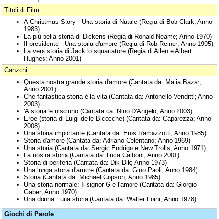
Titoli di Film
A Christmas Story - Una storia di Natale (Regia di Bob Clark; Anno
1983)
La più bella storia di Dickens (Regia di Ronald Neame; Anno 1970)
Il presidente - Una storia d'amore (Regia di Rob Reiner; Anno 1995)
La vera storia di Jack lo squartatore (Regia di Allen e Albert
Hughes; Anno 2001)
Canzoni
Questa nostra grande storia d'amore (Cantata da: Matia Bazar;
Anno 2001)
Che fantastica storia è la vita (Cantata da: Antonello Venditti; Anno
2003)
'A storia 'e nisciuno (Cantata da: Nino D'Angelo; Anno 2003)
Eroe (storia di Luigi delle Bicocche) (Cantata da: Caparezza; Anno
2008)
Una storia importante (Cantata da: Eros Ramazzotti; Anno 1985)
Storia d'amore (Cantata da: Adriano Celentano; Anno 1969)
Una storia (Cantata da: Sergio Endrigo e New Trolls; Anno 1971)
La nostra storia (Cantata da: Luca Carboni; Anno 2001)
Storia di periferia (Cantata da: Dik Dik; Anno 1973)
Una lunga storia d'amore (Cantata da: Gino Paoli; Anno 1984)
Storia (Cantata da: Michael Copson; Anno 1985)
Una storia normale: Il signor G e l'amore (Cantata da: Giorgio
Gaber; Anno 1970)
Una donna...una storia (Cantata da: Walter Foini; Anno 1978)
Giochi di Parole