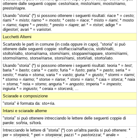
ottenere dalle seguenti coppie: cesto/riace, misto/riami, mosto/riamo,
presto/riapre.
Usando "storia" (*) si possono ottenere i seguenti risultati: riace * =
cesto
;
riami * =
misto
; riamo * =
mosto
; * cesto =
riace
; * misto =
riami
; * mosto
=
riamo
; riapre * =
presto
; * presto =
riapre
; ari * =
ristori
; adige * =
digestori
; avari * =
varistori
.
Lucchetti Alterni
Scartando le parti in comune (in coda oppure in capo), "storia" si può
ottenere dalle seguenti coppie: stoffaccia/riaffaccia, stolti/rialti,
stolto/rialto, stoma/riama, stomi/riami, stoppare/riappare, stormi/riarmi,
stormo/riarmo, storse/riarse, storsi/riarsi, storti/iati, storto/iato.
Usando "storia" (*) si possono ottenere i seguenti risultati: teoria * =
test
;
baria * =
basto
; caria * =
casto
; furia * =
fusto
; paria * =
pasto
; seria * =
sesto
; * maria =
stoma
; varia * =
vasto
; giuria * =
giusto
; * stormi =
riarmi
;
* stormo =
riarmo
; * storse =
riarse
; * storsi =
riarsi
; * caia =
storca
; * naia
=
storna
; * noia =
storno
; anguria * =
angusto
; imperia * =
impesto
;
ingiuria * =
ingiusto
; * ceraia =
storcerà
; ...
Sciarade e composizione
"storia" è formata da: sto+ria.
Intarsi e sciarade alterne
"storia" si può ottenere intrecciando le lettere delle seguenti coppie di
parole: so/tria, si/torà.
Intrecciando le lettere di "storia" (*) con un'altra parola si può ottenere: *
per =
storpierà
; * peri =
storpierai
; pazzi * =
pastorizzai
; * anale =