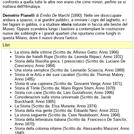
confronto a quella tutte le altre non erano che cime minori, perfino se si
trattava dell'Himalaya.
Demetrio Pianelli
di
Emilio De Marchi
(1890): Nelle ore disoccupate
andava a spasso, o ai giardini pubblici, a rimirare i cigni del laghetto, e i
bei fagiani in gabbia, o a studiare
storia
naturale in faccia alle bestie del
Museo. Oppure scendeva lungo i bastioni a contemplare le costruzioni
nuove dei sobborghi e i grandi quartieri che spuntano come funghi in
questa Milano, dove il nuovo divora l'antico.
Libri
La storia delle vittime (Scritto da: Alfonso Gatto; Anno 1966)
Storia dei fratelli Rupe (Scritto da: Leonida Répaci; Anno 1931)
Storia della filosofia greca. I presocratici (Scritto da: Luciano De
Crescenzo; Anno 1984)
Una storia semplice (Scritto da: Leonardo Sciascia; Anno 1989)
Storia di re Artù e dei suoi cavalieri (Scritto da: Thomas Malory;
Anno 1485)
Storia di una capinera (Scritto da: Giovanni Verga; Anno 1871)
Storia di Tönle (Scritto da: Mario Rigoni Stern; Anno 1978)
Storia con cane (Scritto da: Lars Gustafsson; Anno 1996)
Considerazioni sulla storia universale (Scritto da: Jacob
Burckhardt; Anno 1905)
La Storia (Scritto da: Elsa Morante; Anno 1974)
Storia della mia gente (Scritto da: Edoardo Nesi; Anno 2011)
La storia seguente (Scritto da: Cees Nooteboom; Anno 1994)
Storia della letteratura italiana (Scritto da: Francesco De Sanctis;
Anno 1870)
Storia della colonna infame (Scritto da: Alessandro Manzoni; Anno
1840)