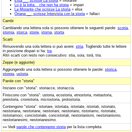
Elsa __: scrisse La storia
= morante
Lo è la lotta... che non ha storia
= impari
La Morante che scrisse La storia
= elsa
Oriana __: scrisse Intervista con la storia
= fallaci
Cambi
Cambiando una lettera sola si possono ottenere le seguenti parole:
scoria
,
stomia
,
storca
,
storie
,
storna
,
storta
.
Scarti
Rimuovendo una sola lettera si può avere:
stria
. Togliendo tutte le lettere
in posizione dispari si ha:
tra
.
Altri scarti con resto non consecutivo: stia, soia, torà, tria.
Zeppe (e aggiunte)
Aggiungendo una sola lettera si possono ottenere le parole:
storica
,
storpia
,
ustoria
.
Parole con "storia"
Iniziano con "storia": storiacce, storiaccia.
Finiscono con "storia": ustoria, ecostoria, etnostoria, metastoria,
preistoria, cronistoria, microstoria, protostoria.
Contengono "storia": istoriare, istoriata, istoriate, istoriati, istoriato,
nestoriana, nestoriane, nestoriani, nestoriano, ristoriamo, ristoriate,
ristoriamoci, concistoriale, concistoriali, nestorianismi, nestorianismo,
nestorianesimi, nestorianesimo.
»» Vedi
parole che contengono storia
per la lista completa