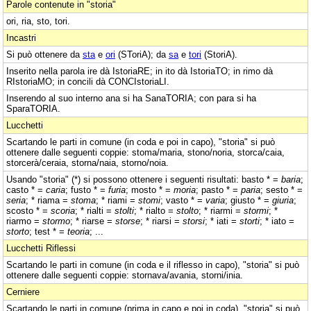
Parole contenute in "storia"
ori, ria, sto, tori.
Incastri
Si può ottenere da
sta
e
ori
(SToriA); da
sa
e
tori
(StoriA).
Inserito nella parola ire dà IstoriaRE; in ito dà IstoriaTO; in rimo dà
RIstoriaMO; in concili dà CONCIstoriaLI.
Inserendo al suo interno ana si ha SanaTORIA; con para si ha
SparaTORIA.
Lucchetti
Scartando le parti in comune (in coda e poi in capo), "storia" si può
ottenere dalle seguenti coppie: stoma/maria, stono/noria, storca/caia,
storcerà/ceraia, storna/naia, storno/noia.
Usando "storia" (*) si possono ottenere i seguenti risultati: basto * =
baria
;
casto * =
caria
; fusto * =
furia
; mosto * =
moria
; pasto * =
paria
; sesto * =
seria
; * riama =
stoma
; * riami =
stomi
; vasto * =
varia
; giusto * =
giuria
;
scosto * =
scoria
; * rialti =
stolti
; * rialto =
stolto
; * riarmi =
stormi
; *
riarmo =
stormo
; * riarse =
storse
; * riarsi =
storsi
; * iati =
storti
; * iato =
storto
; test * =
teoria
; ...
Lucchetti Riflessi
Scartando le parti in comune (in coda e il riflesso in capo), "storia" si può
ottenere dalle seguenti coppie: stornava/avania, storni/inia.
Cerniere
Scartando le parti in comune (prima in capo e poi in coda), "storia" si può