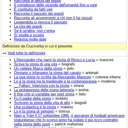
Racconta le gesta dei popoli
Il complesso delle vicende dell'umanità fino a oggi
È costituita da fatti veri
Racconta il passato dei popoli
Racconta gli avvenimenti a chi non li ha vissuti
Leggendola si rievoca il passato
La vita dei popoli
Se è un'altra, non c'entra
Si studia a scuola
Registra molte date
Definizioni da Cruciverba in cui è presente
»»
Vedi tutte le definizioni
L'Alessandro che narrò la storia di Renzo e Lucia
= manzoni
Scrive la storia di una vita
= biografo
Un celebre Marco della storia
= polo
Onorano o infangano la storia del casato
= antenati
La sua storia fu scritta da Alessandro Manzoni
= colonna infame
Lo è la storia tra la medievale e la contemporanea
= moderna
__ Fallaci: Intervista con la storia
= oriana
La protagonista della storia letteraria
= eroina
Il fine che si vorrebbe per ogni storia
= lieto
Fu Il padre della storia
= erodoto
Scrivono la storia della vita di altri
= biografi
Una scolastica è la storia
= materia
Lo è la storia di sempre!
= stessa
Nato a Tyler il 17 settembre 1995, il giocatore di football americano
statunitense che lo scorso anno ha siglato il più ricco contratto
nella storia dello sport
= patrick mahomes