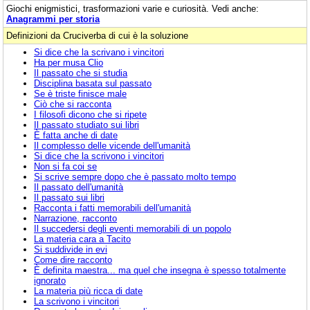
Giochi enigmistici, trasformazioni varie e curiosità. Vedi anche:
Anagrammi per storia
Definizioni da Cruciverba di cui è la soluzione
Si dice che la scrivano i vincitori
Ha per musa Clio
Il passato che si studia
Disciplina basata sul passato
Se è triste finisce male
Ciò che si racconta
I filosofi dicono che si ripete
Il passato studiato sui libri
È fatta anche di date
Il complesso delle vicende dell'umanità
Si dice che la scrivono i vincitori
Non si fa coi se
Si scrive sempre dopo che è passato molto tempo
Il passato dell'umanità
Il passato sui libri
Racconta i fatti memorabili dell'umanità
Narrazione, racconto
Il succedersi degli eventi memorabili di un popolo
La materia cara a Tacito
Si suddivide in evi
Come dire racconto
È definita maestra... ma quel che insegna è spesso totalmente
ignorato
La materia più ricca di date
La scrivono i vincitori