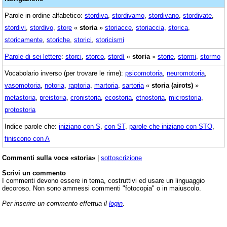
Parole in ordine alfabetico:
stordiva
,
stordivamo
,
stordivano
,
stordivate
,
stordivi
,
stordivo
,
store
«
storia
»
storiacce
,
storiaccia
,
storica
,
storicamente
,
storiche
,
storici
,
storicismi
Parole di sei lettere
:
storci
,
storco
,
stordì
«
storia
»
storie
,
stormi
,
stormo
Vocabolario inverso (per trovare le rime):
psicomotoria
,
neuromotoria
,
vasomotoria
,
notoria
,
raptoria
,
martoria
,
sartoria
«
storia (airots)
»
metastoria
,
preistoria
,
cronistoria
,
ecostoria
,
etnostoria
,
microstoria
,
protostoria
Indice parole che:
iniziano con S
,
con ST
,
parole che iniziano con STO
,
finiscono con A
Commenti sulla voce «storia»
|
sottoscrizione
Scrivi un commento
I commenti devono essere in tema, costruttivi ed usare un linguaggio
decoroso. Non sono ammessi commenti "fotocopia" o in maiuscolo.
Per inserire un commento effettua il
login
.