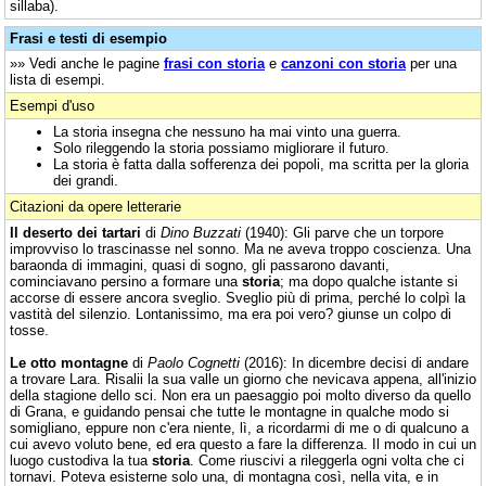
sillaba).
Frasi e testi di esempio
»» Vedi anche le pagine
frasi con storia
e
canzoni con storia
per una
lista di esempi.
Esempi d'uso
La storia insegna che nessuno ha mai vinto una guerra.
Solo rileggendo la storia possiamo migliorare il futuro.
La storia è fatta dalla sofferenza dei popoli, ma scritta per la gloria
dei grandi.
Citazioni da opere letterarie
Il deserto dei tartari
di
Dino Buzzati
(1940): Gli parve che un torpore
improvviso lo trascinasse nel sonno. Ma ne aveva troppo coscienza. Una
baraonda di immagini, quasi di sogno, gli passarono davanti,
cominciavano persino a formare una
storia
; ma dopo qualche istante si
accorse di essere ancora sveglio. Sveglio più di prima, perché lo colpì la
vastità del silenzio. Lontanissimo, ma era poi vero? giunse un colpo di
tosse.
Le otto montagne
di
Paolo Cognetti
(2016): In dicembre decisi di andare
a trovare Lara. Risalii la sua valle un giorno che nevicava appena, all'inizio
della stagione dello sci. Non era un paesaggio poi molto diverso da quello
di Grana, e guidando pensai che tutte le montagne in qualche modo si
somigliano, eppure non c'era niente, lì, a ricordarmi di me o di qualcuno a
cui avevo voluto bene, ed era questo a fare la differenza. Il modo in cui un
luogo custodiva la tua
storia
. Come riuscivi a rileggerla ogni volta che ci
tornavi. Poteva esisterne solo una, di montagna così, nella vita, e in