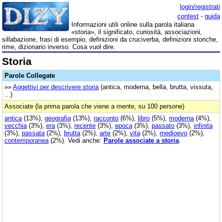
login/registrati
contest
-
guida
Informazioni utili online sulla parola italiana
«storia», il significato, curiosità, associazioni,
sillabazione, frasi di esempio, definizioni da cruciverba, definizioni storiche,
rime, dizionario inverso. Cosa vuol dire.
Storia
Parole Collegate
»»
Aggettivi per descrivere storia
(antica, moderna, bella, brutta, vissuta,
...)
Associate (la prima parola che viene a mente, su 100 persone)
antica
(13%),
geografia
(13%),
racconto
(6%),
libro
(5%),
moderna
(4%),
vecchia
(3%),
era
(3%),
recente
(3%),
epoca
(3%),
passato
(3%),
infinita
(3%),
passata
(2%),
brutta
(2%),
arte
(2%),
vita
(2%),
medioevo
(2%),
contemporanea
(2%). Vedi anche:
Parole associate a storia
.