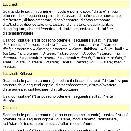
Lucchetti
Scartando le parti in comune (in coda e poi in capo), "distare" si può
ottenere dalle seguenti coppie: dico/costare, dime/mestare, dio/ostare,
dire/restare, dirime/rimestare, disco/scostare, disotto/sottostare,
dita/tastare, dite/testare, dito/tostare, divi/vistare, disabili/abilitare,
disagi/agitare, diseredi/ereditare, dista/tatare, distai/ire, distali/lire,
distanasie/nasiere.
Usando "distare" (*) si possono ottenere i seguenti risultati: * starerà =
dirà
; modista * =
more
; sudista * =
sure
; * starerai =
dirai
; * starerei =
direi
; * stareremo =
diremo
; * starerete =
direte
; fluidista * =
fluire
; badi * =
bastare
; * stareranno =
diranno
; * starerebbe =
direbbe
; * stareremmo =
diremmo
; * starereste =
direste
; * stareresti =
diresti
; * areale =
distale
; *
areali =
distali
; * areate =
distate
; * arerai =
distrai
; lidi * =
listare
; medi * =
mestare
; ...
Lucchetti Riflessi
Scartando le parti in comune (in coda e il riflesso in capo), "distare" si può
ottenere dalle seguenti coppie: distacca/accattare, distavo/ovattare,
disterà/areare, distilo/oliare, distrutto/otturare.
Usando "distare" (*) si possono ottenere i seguenti risultati: * erte =
distate
.
Cerniere
Scartando le parti in comune (prima in capo e poi in coda), "distare" si può
ottenere dalle seguenti coppie: idi/starei, modi/staremo, radi/starerà,
rodi/starerò, tedi/starete, fluidista/reflui, modista/remo.
Usando "distare" (*) si possono ottenere i seguenti risultati: staremo * =