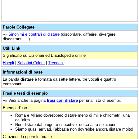
Parole Collegate
»»
Sinonimi e contrari di distare
(discordare, differire, divergere,
discostarsi, ...)
Utili Link
Significato su Dizionari ed Enciclopedie online
Hoepli
|
Sabatini Coletti
|
Treccani
Informazioni di base
La parola
distare
è formata da sette lettere, tre vocali e quattro
consonanti.
Frasi e testi di esempio
»» Vedi anche la pagina
frasi con distare
per una lista di esempi.
Esempi d'uso
Roma e Milano dovrebbero distare meno di mille chilometri l'una
dall'altra.
Non distare dal progetto esecutivo, cerca altra soluzione.
Siamo quasi arrivati, l'abbazia non dovrebbe ancora distare molto!
Citazioni da opere letterarie