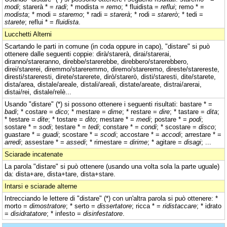
modi
; starerà * =
radi
; * modista =
remo
; * fluidista =
reflui
; remo * =
modista
; * modi =
staremo
; * radi =
starerà
; * rodi =
starerò
; * tedi =
starete
; reflui * =
fluidista
.
Lucchetti Alterni
Scartando le parti in comune (in coda oppure in capo), "distare" si può
ottenere dalle seguenti coppie: dirà/starerà, dirai/starerai,
diranno/stareranno, direbbe/starerebbe, direbbero/starerebbero,
direi/starerei, diremmo/stareremmo, diremo/stareremo, direste/starereste,
diresti/stareresti, direte/starerete, dirò/starerò, disti/staresti, dite/starete,
dista/area, distale/areale, distali/areali, distate/areate, distrai/arerai,
distai/rei, distale/relè...
Usando "distare" (*) si possono ottenere i seguenti risultati: bastare * =
badi
; * costare =
dico
; * mestare =
dime
; * restare =
dire
; * tastare =
dita
;
* testare =
dite
; * tostare =
dito
; mestare * =
medi
; postare * =
podi
;
sostare * =
sodi
; testare * =
tedi
; constare * =
condi
; * scostare =
disco
;
guastare * =
guadi
; scostare * =
scodi
; accostare * =
accodi
; arrestare * =
arredi
; assestare * =
assedi
; * rimestare =
dirime
; * agitare =
disagi
; ...
Sciarade incatenate
La parola "distare" si può ottenere (usando una volta sola la parte uguale)
da: dista+are, dista+tare, dista+stare.
Intarsi e sciarade alterne
Intrecciando le lettere di "distare" (*) con un'altra parola si può ottenere: *
morto =
dimostratore
; * serto =
dissertatore
; ricca * =
ridistaccare
; * idrato
=
disidratatore
; * infesto =
disinfestatore
.