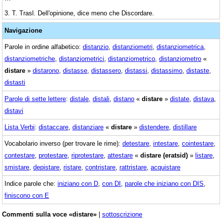
3. T. Trasl. Dell'opinione, dice meno che Discordare.
Navigazione
Parole in ordine alfabetico:
distanzio
,
distanziometri
,
distanziometrica
,
distanziometriche
,
distanziometrici
,
distanziometrico
,
distanziometro
«
distare
»
distarono
,
distasse
,
distassero
,
distassi
,
distassimo
,
distaste
,
distasti
Parole di sette lettere
:
distale
,
distali
,
distano
«
distare
»
distate
,
distava
,
distavi
Lista Verbi
:
distaccare
,
distanziare
«
distare
»
distendere
,
distillare
Vocabolario inverso (per trovare le rime):
detestare
,
intestare
,
cointestare
,
contestare
,
protestare
,
riprotestare
,
attestare
«
distare (eratsid)
»
listare
,
smistare
,
depistare
,
ristare
,
contristare
,
rattristare
,
acquistare
Indice parole che:
iniziano con D
,
con DI
,
parole che iniziano con DIS
,
finiscono con E
Commenti sulla voce «distare»
|
sottoscrizione