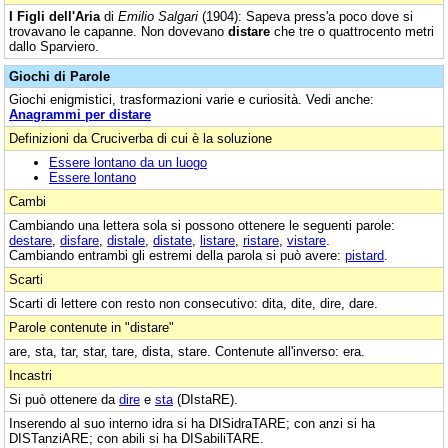
I Figli dell'Aria
di
Emilio Salgari
(1904): Sapeva press'a poco dove si
trovavano le capanne. Non dovevano
distare
che tre o quattrocento metri
dallo Sparviero.
Giochi di Parole
Giochi enigmistici, trasformazioni varie e curiosità. Vedi anche:
Anagrammi per distare
Definizioni da Cruciverba di cui è la soluzione
Essere lontano da un luogo
Essere lontano
Cambi
Cambiando una lettera sola si possono ottenere le seguenti parole:
destare
,
disfare
,
distale
,
distate
,
listare
,
ristare
,
vistare
.
Cambiando entrambi gli estremi della parola si può avere:
pistard
.
Scarti
Scarti di lettere con resto non consecutivo: dita, dite, dire, dare.
Parole contenute in "distare"
are, sta, tar, star, tare, dista, stare. Contenute all'inverso: era.
Incastri
Si può ottenere da
dire
e
sta
(DIstaRE).
Inserendo al suo interno idra si ha DISidraTARE; con anzi si ha
DISTanziARE; con abili si ha DISabiliTARE.