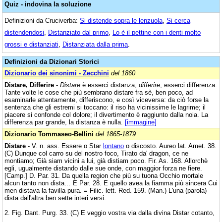
Quiz - indovina la soluzione
Definizioni da Cruciverba:
Si distende sopra le lenzuola
,
Si cerca
distendendosi
,
Distanziato dal primo
,
Lo è il pettine con i denti molto
grossi e distanziati
,
Distanziata dalla prima
.
Definizioni da Dizionari Storici
Dizionario dei sinonimi - Zecchini
del 1860
Distare, Differire
-
Distare
è esserci distanza,
differire
, esserci differenza.
Tante volte le cose che più sembrano distare fra sè, ben poco, ad
esaminarle attentamente, differiscono, e così viceversa: da ciò forse la
sentenza che gli estremi si toccano: il riso ha vicinissime le lagrime; il
piacere si confonde col dolore; il divertimento è raggiunto dalla noia. La
differenza par grande, la distanza è nulla.
[immagine]
Dizionario Tommaseo-Bellini
del 1865-1879
Distare
- V. n. ass. Essere o Star
lontano
o discosto. Aureo lat. Amet. 38.
(C) Dunque col carro su del nostro foco, Tirato da' dragon, ce ne
montiamo; Già siam vicini a lui, già distiam poco. Fir. As. 168. Allorchè
egli, ugualmente distando dalle sue onde, con maggior forza ne fiere.
[Camp.] D. Par. 31. Da quella region che più su tuona Occhio mortale
alcun tanto non dista… E Par. 28. E quello avea la fiamma più sincera Cui
men distava la favilla pura. = Filic. lett. Red. 159. (Man.) L'una (parola)
dista dall'altra ben sette interi versi.
2. Fig. Dant. Purg. 33. (C) E veggio vostra via dalla divina Distar cotanto,
…