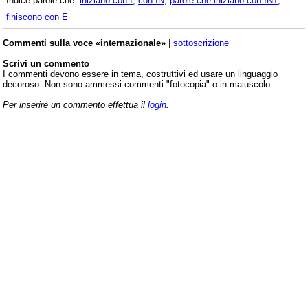
Indice parole che:
iniziano con I
,
con IN
,
parole che iniziano con INT
,
finiscono con E
Commenti sulla voce «internazionale»
|
sottoscrizione
Scrivi un commento
I commenti devono essere in tema, costruttivi ed usare un linguaggio
decoroso. Non sono ammessi commenti "fotocopia" o in maiuscolo.
Per inserire un commento effettua il
login
.