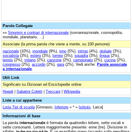
Parole Collegate
»»
Sinonimi e contrari di internazionale
(sovrannazionale, cosmopolita,
mondiale, planetario, ...)
Associate (la prima parola che viene a mente, su 100 persone)
nazionale
(10%),
mondiale
(9%),
inno
(5%),
intrigo
(4%),
globale
(3%),
socialista
(3%),
estero
(3%),
torneo
(3%),
squadra
(3%),
lingua
(2%),
tennis
(2%),
milano
(2%),
canzone
(2%),
campionato
(2%),
cucina
(2%),
congresso
(2%),
accordo
(2%),
gara
(2%). Vedi anche:
Parole associate
a internazionale
.
Utili Link
Significato su Dizionari ed Enciclopedie online
Hoepli
|
Sabatini Coletti
|
Treccani
|
Wikipedia
Liste a cui appartiene
Lista Tipi di scuola
[Ginnasio,
Inferiore
« * »
Istituto
, Laica]
Informazioni di base
La parola
internazionale
è formata da quattordici lettere, sette vocali e
sette consonanti. Lettera maggiormente presente: enne (tre). Divisione in
sillabe:
in-ter-na-zio-nà-le
. È un esasillabo piano (accento sulla penultima