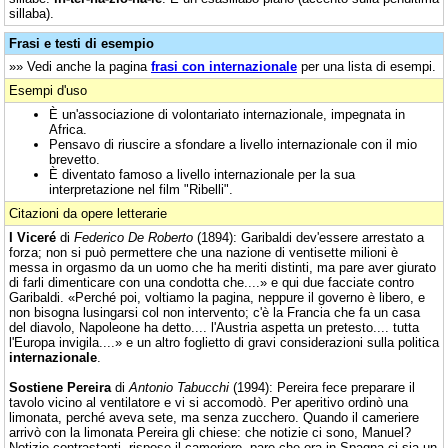
sillaba).
Frasi e testi di esempio
»» Vedi anche la pagina
frasi con internazionale
per una lista di esempi.
Esempi d'uso
È un'associazione di volontariato internazionale, impegnata in
Africa.
Pensavo di riuscire a sfondare a livello internazionale con il mio
brevetto.
È diventato famoso a livello internazionale per la sua
interpretazione nel film "Ribelli".
Citazioni da opere letterarie
I Viceré
di
Federico De Roberto
(1894): Garibaldi dev'essere arrestato a
forza; non si può permettere che una nazione di ventisette milioni è
messa in orgasmo da un uomo che ha meriti distinti, ma pare aver giurato
di farli dimenticare con una condotta che....» e qui due facciate contro
Garibaldi. «Perché poi, voltiamo la pagina, neppure il governo è libero, e
non bisogna lusingarsi col non intervento; c'è la Francia che fa un casa
del diavolo, Napoleone ha detto.... l'Austria aspetta un pretesto.... tutta
l'Europa invigila....» e un altro foglietto di gravi considerazioni sulla politica
internazionale
.
Sostiene Pereira
di
Antonio Tabucchi
(1994): Pereira fece preparare il
tavolo vicino al ventilatore e vi si accomodò. Per aperitivo ordinò una
limonata, perché aveva sete, ma senza zucchero. Quando il cameriere
arrivò con la limonata Pereira gli chiese: che notizie ci sono, Manuel?
Notizie contrastanti, rispose il cameriere, pare che ora in Spagna ci sia un