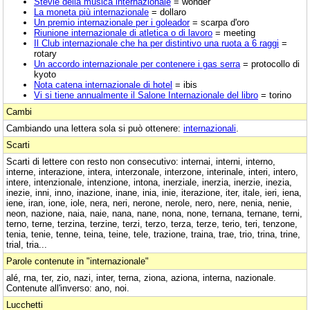
Stevie della musica internazionale
= wonder
La moneta più internazionale
= dollaro
Un premio internazionale per i goleador
= scarpa d'oro
Riunione internazionale di atletica o di lavoro
= meeting
Il Club internazionale che ha per distintivo una ruota a 6 raggi
=
rotary
Un accordo internazionale per contenere i gas serra
= protocollo di
kyoto
Nota catena internazionale di hotel
= ibis
Vi si tiene annualmente il Salone Internazionale del libro
= torino
Cambi
Cambiando una lettera sola si può ottenere:
internazionali
.
Scarti
Scarti di lettere con resto non consecutivo: internai, interni, interno,
interne, interazione, intera, interzonale, interzone, interinale, interi, intero,
intere, intenzionale, intenzione, intona, inerziale, inerzia, inerzie, inezia,
inezie, inni, inno, inazione, inane, inia, inie, iterazione, iter, itale, ieri, iena,
iene, iran, ione, iole, nera, neri, nerone, nerole, nero, nere, nenia, nenie,
neon, nazione, naia, naie, nana, nane, nona, none, ternana, ternane, terni,
terno, terne, terzina, terzine, terzi, terzo, terza, terze, terio, teri, tenzone,
tenia, tenie, tenne, teina, teine, tele, trazione, traina, trae, trio, trina, trine,
trial, tria...
Parole contenute in "internazionale"
alé, rna, ter, zio, nazi, inter, terna, ziona, aziona, interna, nazionale.
Contenute all'inverso: ano, noi.
Lucchetti