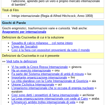
l’adozione, aprendo però un vero e proprio mercato internazionale
di bambini".
Titoli di Film
Intrigo internazionale (Regia di Alfred Hitchcock; Anno 1959)
Giochi di Parole
Giochi enigmistici, trasformazioni varie e curiosità. Vedi anche:
Anagrammi per internazionale
Definizioni da Cruciverba di cui è la soluzione
Squadra di calcio milanese... col nome intero
L'inno dei Socialisti
Così è la fiera con espositori provenienti da tutto il mondo
Definizioni da Cruciverba in cui è presente
»»
Vedi tutte le definizioni
Vi ha sede la Croce Rossa Internazionale
= ginevra
Ha un esercito internazionale
= onu
Fa parte del Sistema internazionale di unità di misura
= lux
Importante organizzazione internazionale
= fmi
La città olandese con la Corte Internazionale di Giustizia
= aia
Unione Ciclistica Internazionale
= uci
L'organismo internazionale che si occupa di energia nucleare
=
euratom
Così sono detti i progettisti di fama internazionale
= archistar
La Lega organizzazione internazionale con sede al Cairo
= araba
L'America's ambito trofeo internazionale di vela
= cup