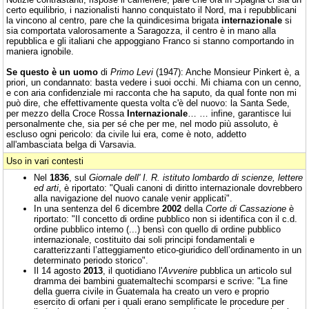
certo equilibrio, i nazionalisti hanno conquistato il Nord, ma i repubblicani
la vincono al centro, pare che la quindicesima brigata
internazionale
si
sia comportata valorosamente a Saragozza, il centro è in mano alla
repubblica e gli italiani che appoggiano Franco si stanno comportando in
maniera ignobile.
Se questo è un uomo
di
Primo Levi
(1947): Anche Monsieur Pinkert è, a
priori, un condannato: basta vedere i suoi occhi. Mi chiama con un cenno,
e con aria confidenziale mi racconta che ha saputo, da qual fonte non mi
può dire, che effettivamente questa volta c'è del nuovo: la Santa Sede,
per mezzo della Croce Rossa
Internazionale
… … infine, garantisce lui
personalmente che, sia per sé che per me, nel modo più assoluto, è
escluso ogni pericolo: da civile lui era, come è noto, addetto
all'ambasciata belga di Varsavia.
Uso in vari contesti
Nel
1836
, sul
Giornale dell' I. R. istituto lombardo di scienze, lettere
ed arti
, è riportato: "Quali canoni di diritto internazionale dovrebbero
alla navigazione del nuovo canale venir applicati".
In una sentenza del 6 dicembre
2002
della
Corte di Cassazione
è
riportato: "Il concetto di ordine pubblico non si identifica con il c.d.
ordine pubblico interno (...) bensì con quello di ordine pubblico
internazionale, costituito dai soli principi fondamentali e
caratterizzanti l’atteggiamento etico-giuridico dell’ordinamento in un
determinato periodo storico".
Il 14 agosto
2013
, il quotidiano l'
Avvenire
pubblica un articolo sul
dramma dei bambini guatemaltechi scomparsi e scrive: "La fine
della guerra civile in Guatemala ha creato un vero e proprio
esercito di orfani per i quali erano semplificate le procedure per