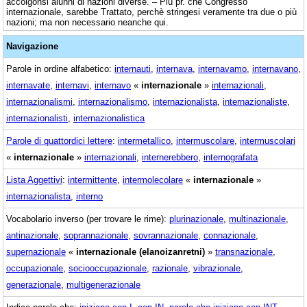
accolgonsi alunni di nazioni diverse. – Più pr. che Congresso
internazionale, sarebbe Trattato, perchè stringesi veramente tra due o più
nazioni; ma non necessario neanche qui.
Navigazione
Parole in ordine alfabetico:
internauti
,
internava
,
internavamo
,
internavano
,
internavate
,
internavi
,
internavo
«
internazionale
»
internazionali
,
internazionalismi
,
internazionalismo
,
internazionalista
,
internazionaliste
,
internazionalisti
,
internazionalistica
Parole di quattordici lettere
:
intermetallico
,
intermuscolare
,
intermuscolari
«
internazionale
»
internazionali
,
internerebbero
,
internografata
Lista Aggettivi
:
intermittente
,
intermolecolare
«
internazionale
»
internazionalista
,
interno
Vocabolario inverso (per trovare le rime):
plurinazionale
,
multinazionale
,
antinazionale
,
soprannazionale
,
sovrannazionale
,
connazionale
,
supernazionale
«
internazionale (elanoizanretni)
»
transnazionale
,
occupazionale
,
sociooccupazionale
,
razionale
,
vibrazionale
,
generazionale
,
multigenerazionale