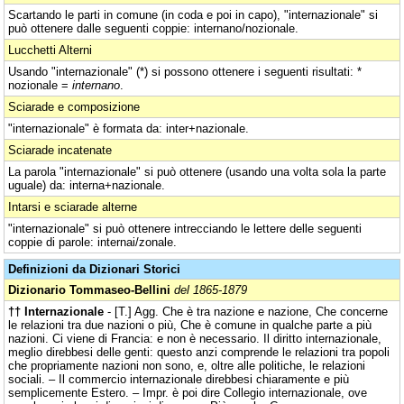
Scartando le parti in comune (in coda e poi in capo), "internazionale" si
può ottenere dalle seguenti coppie: internano/nozionale.
Lucchetti Alterni
Usando "internazionale" (*) si possono ottenere i seguenti risultati: *
nozionale =
internano
.
Sciarade e composizione
"internazionale" è formata da: inter+nazionale.
Sciarade incatenate
La parola "internazionale" si può ottenere (usando una volta sola la parte
uguale) da: interna+nazionale.
Intarsi e sciarade alterne
"internazionale" si può ottenere intrecciando le lettere delle seguenti
coppie di parole: internai/zonale.
Definizioni da Dizionari Storici
Dizionario Tommaseo-Bellini
del 1865-1879
†† Internazionale
- [T.] Agg. Che è tra nazione e nazione, Che concerne
le relazioni tra due nazioni o più, Che è comune in qualche parte a più
nazioni. Ci viene di Francia: e non è necessario. Il diritto internazionale,
meglio direbbesi delle genti: questo anzi comprende le relazioni tra popoli
che propriamente nazioni non sono, e, oltre alle politiche, le relazioni
sociali. – Il commercio internazionale direbbesi chiaramente e più
semplicemente Estero. – Impr. è poi dire Collegio internazionale, ove