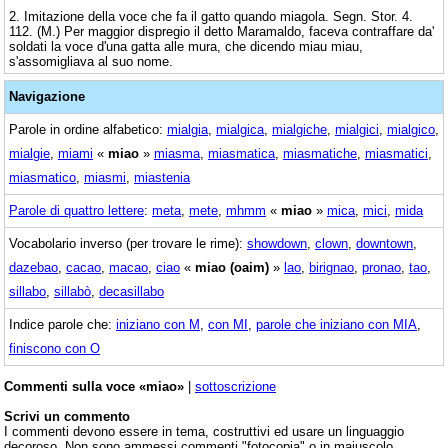
2. Imitazione della voce che fa il gatto quando miagola. Segn. Stor. 4.
112. (M.) Per maggior dispregio il detto Maramaldo, faceva contraffare da'
soldati la voce d'una gatta alle mura, che dicendo miau miau,
s'assomigliava al suo nome.
Navigazione
Parole in ordine alfabetico:
mialgia
,
mialgica
,
mialgiche
,
mialgici
,
mialgico
,
mialgie
,
miami
«
miao
»
miasma
,
miasmatica
,
miasmatiche
,
miasmatici
,
miasmatico
,
miasmi
,
miastenia
Parole di quattro lettere
:
meta
,
mete
,
mhmm
«
miao
»
mica
,
mici
,
mida
Vocabolario inverso (per trovare le rime):
showdown
,
clown
,
downtown
,
dazebao
,
cacao
,
macao
,
ciao
«
miao (oaim)
»
lao
,
birignao
,
pronao
,
tao
,
sillabo
,
sillabò
,
decasillabo
Indice parole che:
iniziano con M
,
con MI
,
parole che iniziano con MIA
,
finiscono con O
Commenti sulla voce «miao»
|
sottoscrizione
Scrivi un commento
I commenti devono essere in tema, costruttivi ed usare un linguaggio
decoroso. Non sono ammessi commenti "fotocopia" o in maiuscolo.