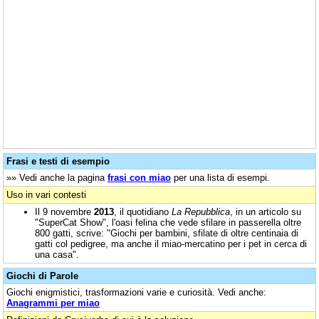
Frasi e testi di esempio
»» Vedi anche la pagina
frasi con miao
per una lista di esempi.
Uso in vari contesti
Il 9 novembre
2013
, il quotidiano
La Repubblica
, in un articolo su
"SuperCat Show", l'oasi felina che vede sfilare in passerella oltre
800 gatti, scrive: "Giochi per bambini, sfilate di oltre centinaia di
gatti col pedigree, ma anche il miao-mercatino per i pet in cerca di
una casa".
Giochi di Parole
Giochi enigmistici, trasformazioni varie e curiosità. Vedi anche:
Anagrammi per miao