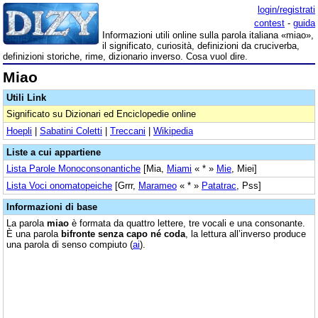
login/registrati
contest
-
guida
Informazioni utili online sulla parola italiana «miao»,
il significato, curiosità, definizioni da cruciverba,
definizioni storiche, rime, dizionario inverso. Cosa vuol dire.
Miao
Utili Link
Significato su Dizionari ed Enciclopedie online
Hoepli
|
Sabatini Coletti
|
Treccani
|
Wikipedia
Liste a cui appartiene
Lista Parole Monoconsonantiche
[Mia,
Miami
« * »
Mie
, Miei]
Lista Voci onomatopeiche
[Grrr,
Marameo
« * »
Patatrac
, Pss]
Informazioni di base
La parola
miao
è formata da quattro lettere, tre vocali e una consonante.
È una parola
bifronte senza capo né coda
, la lettura all’inverso produce
una parola di senso compiuto (
ai
).