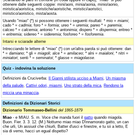
ottenere dalle seguenti coppie: mini/aoni, minia/aonia, minio/aonio,
miristica/aoristica, miristiche/aoristiche, miristici/aoristici,
miristico/aoristico, mista/aosta.
Usando "miao" (*) si possono ottenere i seguenti risultati: * mio =
miami
;
cado * =
cadmia
; foro * =
formia
; ureo * =
uremia
; pareo * =
paremia
;
calceo * =
calcemia
; antonio * =
antonimia
; dispero * =
dispermia
; eritreo *
=
eritremia
; sidereo * =
sideremia
; fosforeo * =
fosforemia
.
Intarsi e sciarade alterne
Intrecciando le lettere di "miao" (*) con un'altra parola si può ottenere: dan
* =
damiano
; * gli =
miagoli
; alce * =
amilaceo
; * alni =
maialoni
; * nitri =
miniatori
; senti * =
seminatoi
; * glasse =
miagolasse
.
Quiz - indovina la soluzione
Definizioni da Cruciverba:
Il Gianni stilista ucciso a Miami
,
Un miasma
della palude
,
Cattivi odori, miasmi
,
Uno strato della mica
,
Rendono la
miccia una minaccia
.
Definizioni da Dizionari Storici
Dizionario Tommaseo-Bellini
del 1865-1879
Miao
- e MIAU. S. m. Voce che manda fuori il
gatto
quando miagola.
Buon. Fier. 3. 3. 12. (M.) Notturno miao miao D'innamorato gatto, un can
che urli, Un assiuol che chiurli, Batter d'usci e finestre, e tu sii a letto, E
sia di verno, hacci un egual dispetto?