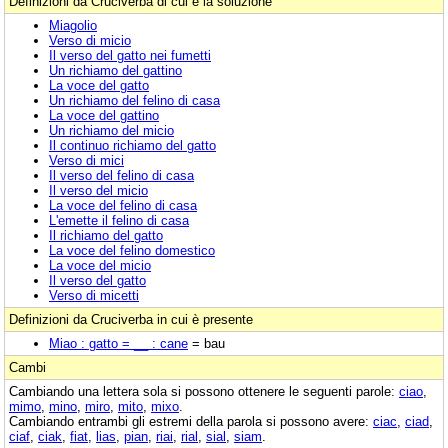
Definizioni da Cruciverba di cui è la soluzione
Miagolio
Verso di micio
Il verso del gatto nei fumetti
Un richiamo del gattino
La voce del gatto
Un richiamo del felino di casa
La voce del gattino
Un richiamo del micio
Il continuo richiamo del gatto
Verso di mici
Il verso del felino di casa
Il verso del micio
La voce del felino di casa
L'emette il felino di casa
Il richiamo del gatto
La voce del felino domestico
La voce del micio
Il verso del gatto
Verso di micetti
Definizioni da Cruciverba in cui è presente
Miao : gatto = __ : cane
= bau
Cambi
Cambiando una lettera sola si possono ottenere le seguenti parole:
ciao
,
mimo
,
mino
,
miro
,
mito
,
mixo
.
Cambiando entrambi gli estremi della parola si possono avere:
ciac
,
ciad
,
ciaf
,
ciak
,
fiat
,
lias
,
pian
,
riai
,
rial
,
sial
,
siam
.