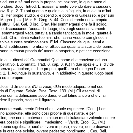
ad uno a sè mal noto la propria inclinazione, la quale anco ai
d'ascondere. Bocc. Introd. E massimamente volendo dare a ciascuno
v. 6. g. 2. Tu sai quanta e quale sia la 'ngiuria, la quale tu m'hai
3. 1. Per propio studio, e dispendio, e podere di Galeasso, e per suo
a Magna. [Laz.] Mor. S. Greg. 5. 44. Considerando noi la propria
i altrui. Gal. Gal. D isc. Grav. Nel sommergersi che fa il solido,
viene discacciando l'acqua dal luogo, dove egli successivamente
el sommergersi vada tuttavia alzando tant'acqua in mole, quanta è
ett. Chir. Infiniti valentuomini, che hanno veduto con gli occhi
e viva e certa testimonianza. E ivi. Ciascuno de' quali semi è
cata di sottilissime membrane, attaccate quasi alla scor a del pomo.
sano in causa propria de' aversi a sospetto, e patisce eccezione.
rio ass. dicesi da' Grammatici Quel nome che conviene ad una
ellativo. Buommatt. Tratt. 8. cap. 3. (C) In due spezie… si divide
enza particolare, si dice proprio; quell'altro che segna l'esser
. 1. 1. Adunque in sustantivo, e in addiettivo in questo luogo basti
o ed in proprio.
 dicesi d'Un senso, d'Una voce, d'Un modo adoperato nel suo
ario di Figurato. Salvin. Pros. Tosc. 133. (M.) Gli esempli di
deono con la definizione accordarsi, e col latino ancora che vi si
ere il proprio, seguire il figurato.
rendere esattamente l'idea che si vuole esprimere. [Cont.] Lom.
no approvate, elle sono così proprie di quest'arte, e per
ttori, che non si potevano in alcun modo tralasciare volendo essere
 era possibile significare il medesimo. = Varch. Ercol. 51. (M.)
roprio significato, cioè scrivere in prosa, ovvero, come dicevano i
re in orazione sciolta, ovvero pedestre; nondimeno… Ces. Bell.