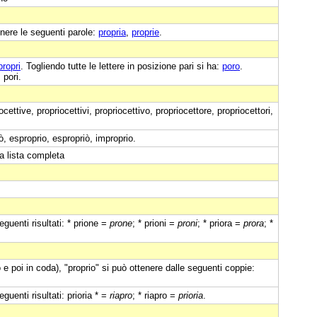
nere le seguenti parole:
propria
,
proprie
.
propri
. Togliendo tutte le lettere in posizione pari si ha:
poro
.
 pori.
ocettive, propriocettivi, propriocettivo, propriocettore, propriocettori,
ò, esproprio, espropriò, improprio.
a lista completa
guenti risultati: * prione =
prone
; * prioni =
proni
; * priora =
prora
; *
e poi in coda), "proprio" si può ottenere dalle seguenti coppie:
guenti risultati: prioria * =
riapro
; * riapro =
prioria
.