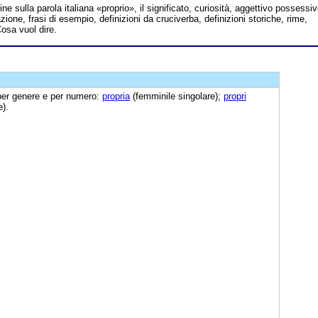
line sulla parola italiana «proprio», il significato, curiosità, aggettivo possessiv
zione, frasi di esempio, definizioni da cruciverba, definizioni storiche, rime,
Cosa vuol dire.
per genere e per numero:
propria
(femminile singolare);
propri
e).