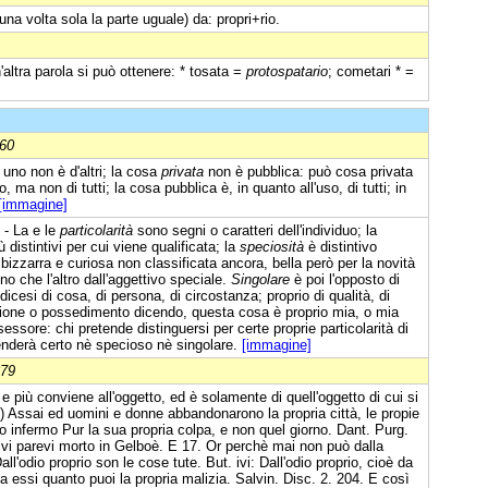
una volta sola la parte uguale) da: propri+rio.
n'altra parola si può ottenere: * tosata =
protospatario
; cometari * =
860
 uno non è d'altri; la cosa
privata
non è pubblica: può cosa privata
, ma non di tutti; la cosa pubblica è, in quanto all'uso, di tutti; in
[immagine]
- La e le
particolarità
sono segni o caratteri dell'individuo; la
distintivi per cui viene qualificata; la
speciosità
è distintivo
bizzarra e curiosa non classificata ancora, bella però per la novità
no che l'altro dall'aggettivo speciale.
Singolare
è poi l'opposto di
 dicesi di cosa, di persona, di circostanza; proprio di qualità, di
azione o possedimento dicendo, questa cosa è proprio mia, o mia
sessore: chi pretende distinguersi per certe proprie particolarità di
enderà certo nè specioso nè singolare.
[immagine]
879
 più conviene all'oggetto, ed è solamente di quell'oggetto di cui si
(C) Assai ed uomini e donne abbandonarono la propria città, le propie
tto infermo Pur la sua propria colpa, e non quel giorno. Dant. Purg.
ivi parevi morto in Gelboè. E 17. Or perchè mai non può dalla
l'odio proprio son le cose tute. But. ivi: Dall'odio proprio, cioè da
essi quanto puoi la propria malizia. Salvin. Disc. 2. 204. E così