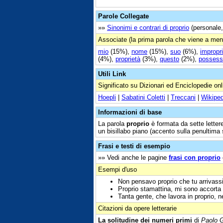
Parole Collegate
»»
Sinonimi e contrari di proprio
(personale, 
Associate (la prima parola che viene a men
mio
(15%),
nome
(15%),
suo
(6%),
impropr
(4%),
proprietà
(3%),
questo
(2%),
possess
Utili Link
Significato su Dizionari ed Enciclopedie onl
Hoepli
|
Sabatini Coletti
|
Treccani
|
Wikiped
Informazioni di base
La parola
proprio
è formata da sette lettere
un bisillabo piano (accento sulla penultima s
Frasi e testi di esempio
»» Vedi anche le pagine
frasi con proprio
Esempi d'uso
Non pensavo proprio che tu arrivass
Proprio stamattina, mi sono accorta 
Tanta gente, che lavora in proprio, ne
Citazioni da opere letterarie
La solitudine dei numeri primi
di
Paolo 