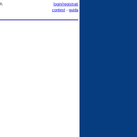
o,
login/registrati
contest
-
guida