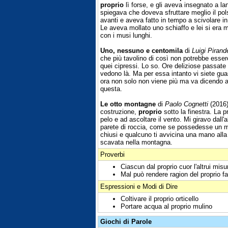
proprio
lì forse, e gli aveva insegnato a lanc
spiegava che doveva sfruttare meglio il pols
avanti e aveva fatto in tempo a scivolare i
Le aveva mollato uno schiaffo e lei si era me
con i musi lunghi.
Uno, nessuno e centomila
di
Luigi Pirand
che più tavolino di così non potrebbe essere.
quei cipressi. Lo so. Ore deliziose passate 
vedono là. Ma per essa intanto vi siete gua
ora non solo non viene più ma va dicendo a
questa.
Le otto montagne
di
Paolo Cognetti
(2016)
costruzione,
proprio
sotto la finestra. La 
pelo e ad ascoltare il vento. Mi giravo dall'
parete di roccia, come se possedesse un ma
chiusi e qualcuno ti avvicina una mano alla
scavata nella montagna.
Proverbi
Ciascun dal proprio cuor l'altrui misu
Mal può rendere ragion del proprio fat
Espressioni e Modi di Dire
Coltivare il proprio orticello
Portare acqua al proprio mulino
Giochi di Parole