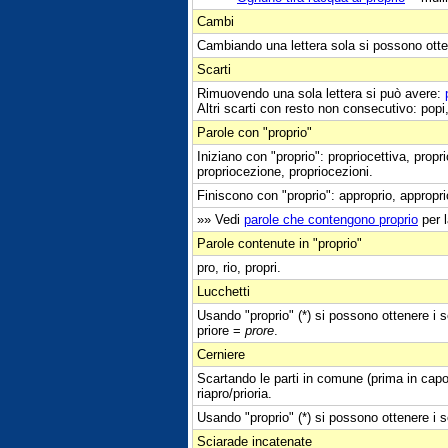
Cambi
Cambiando una lettera sola si possono otte
Scarti
Rimuovendo una sola lettera si può avere:
Altri scarti con resto non consecutivo: popi,
Parole con "proprio"
Iniziano con "proprio": propriocettiva, propri
propriocezione, propriocezioni.
Finiscono con "proprio": approprio, appropri
»» Vedi
parole che contengono proprio
per l
Parole contenute in "proprio"
pro, rio, propri.
Lucchetti
Usando "proprio" (*) si possono ottenere i se
priore =
prore
.
Cerniere
Scartando le parti in comune (prima in capo 
riapro/prioria.
Usando "proprio" (*) si possono ottenere i se
Sciarade incatenate