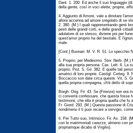
Dant. 1. 200. Ed anche il suo linguaggio (d
della gente; così in voci elette, proprie, effi
4. Aggiunto di Amore, vale a dinotare l'amor
allora accenna ad amore sregolato di se st
2. 380. (M.) I quali rappresentando genii b
pesti delle grandi corti, e delle grandi cittad
adulatore di se stesso, diviene poi per funes
quest'amor proprio ha del bestiale, E l'ign
male.
[Cont.] Buonarr. M. V. R. 51. Lo specchio 
5. Proprio, per Medesimo. Stor. Nerb. (M.) 
alla sua propria persona. Cas. Lett. 6. La s
proprio. Pist. S. Gir. 382. E quelle tali pe
amatrici di loro proprie. Castigl. Corteg. 9
Boccaccio son date circa queste. Vit. S. G
quella propria compagnia, ch'è detto di sopr
Borgh. Orig. Fir. 43. Se (Firenze) non era i
ci converrà confessare, che questa fosse fa
testimonii, che ella è propria quella che fu 
Fr. Giord. 293. (M.) Questa passione di Cr
nondimeno il ti puoi recare a servigio, come
6. Per Tutto suo, Intrinsico. Fir. As. 158.
con le matrimoniali carezze, almeno con preg
propriamque dicabo di Virgilio).