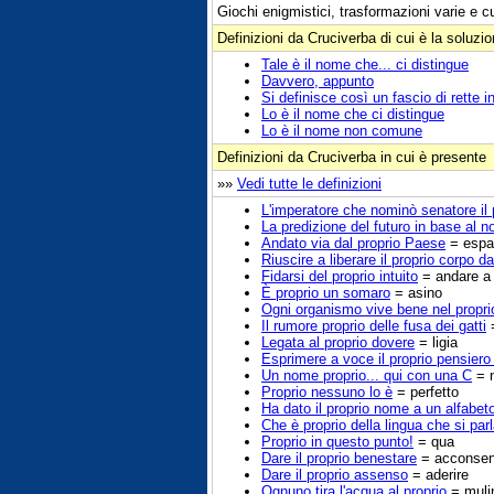
Giochi enigmistici, trasformazioni varie e c
Definizioni da Cruciverba di cui è la soluzi
Tale è il nome che... ci distingue
Davvero, appunto
Si definisce così un fascio di rette i
Lo è il nome che ci distingue
Lo è il nome non comune
Definizioni da Cruciverba in cui è presente
»»
Vedi tutte le definizioni
L'imperatore che nominò senatore il 
La predizione del futuro in base al 
Andato via dal proprio Paese
= espat
Riuscire a liberare il proprio corpo 
Fidarsi del proprio intuito
= andare a
È proprio un somaro
= asino
Ogni organismo vive bene nel propri
Il rumore proprio delle fusa dei gatti
=
Legata al proprio dovere
= ligia
Esprimere a voce il proprio pensiero
Un nome proprio... qui con una C
= n
Proprio nessuno lo è
= perfetto
Ha dato il proprio nome a un alfabet
Che è proprio della lingua che si par
Proprio in questo punto!
= qua
Dare il proprio benestare
= acconsent
Dare il proprio assenso
= aderire
Ognuno tira l'acqua al proprio
= muli