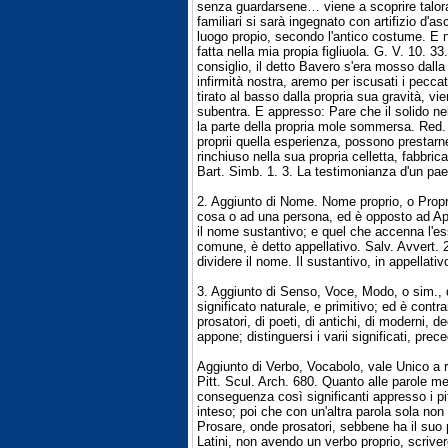
senza guardarsene… viene a scoprire talora 
familiari si sarà ingegnato con artifizio 
luogo propio, secondo l'antico costume. E no
fatta nella mia propia figliuola. G. V. 10. 3
consiglio, il detto Bavero s'era mosso dall
infirmità nostra, aremo per iscusati i peccat
tirato al basso dalla propria sua gravità, 
subentra. E appresso: Pare che il solido n
la parte della propria mole sommersa. Red. L
proprii quella esperienza, possono prestarn
rinchiuso nella sua propria celletta, fabbri
Bart. Simb. 1. 3. La testimonianza d'un pae
2. Aggiunto di Nome. Nome proprio, o Prop
cosa o ad una persona, ed è opposto ad App
il nome sustantivo; e quel che accenna l'ess
comune, è detto appellativo. Salv. Avvert. 2
dividere il nome. Il sustantivo, in appellativ
3. Aggiunto di Senso, Voce, Modo, o sim.,
significato naturale, e primitivo; ed è contr
prosatori, di poeti, di antichi, di moderni, 
appone; distinguersi i varii significati, preced
Aggiunto di Verbo, Vocabolo, vale Unico a 
Pitt. Scul. Arch. 680. Quanto alle parole me
conseguenza così significanti appresso i pi
inteso; poi che con un'altra parola sola non
Prosare, onde prosatori, sebbene ha il suo p
Latini, non avendo un verbo proprio, scrive