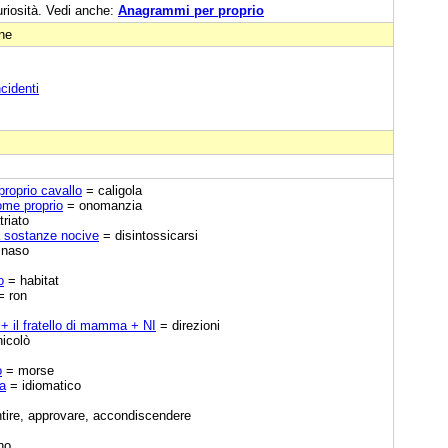
uriosità. Vedi anche:
Anagrammi per proprio
one
ncidenti
proprio cavallo
= caligola
nome proprio
= onomanzia
riato
da sostanze nocive
= disintossicarsi
 naso
o
= habitat
 ron
 + il fratello di mamma + NI
= direzioni
icolò
o
= morse
la
= idiomatico
ire, approvare, accondiscendere
no