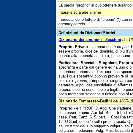
La parola "proprio" si può ottenere (usando 
Intarsi e sciarade alterne
Intrecciando le lettere di "proprio" (*) con u
comproprietario
.
Definizioni da Dizionari Storici
Dizionario dei sinonimi - Zecchini
del 1
Proprio, Privato
- La cosa che è
propria
di
essere propria, cioè del dominio, di più d'uno
quanto alla proprietà assoluta, di nessuno.
Particolare, Speciale, Singolare, Proprio
specialità
è parte dal genere ed ha uno o più 
eccentrico, anormale direi; dice una specie 
sua; i due sostantivi puonno provenire sì l'u
plurale; e
proprio
, d'improprio; singolare poi
carattere; è poi idea sussidiaria di afferm
propria, cioè ne sono il solo e legittimo pos
poco momento sciocche o ridicole non si r
Dizionario Tommaseo-Bellini
del 1865-1
Proprio
- e † PROPIO. Agg. Che s'attiene, e
dice esser proprio. Aur. lat. Bocc. Introd. 
case. Petr. Canz. 5. 5. part. I. Così l'ha fa
12. O Saul, come 'n sulla propria spada Qu
salute Amor del suo suggetto volger viso, Dal
odiare se medesimo. Volg. Mes. Levando da 