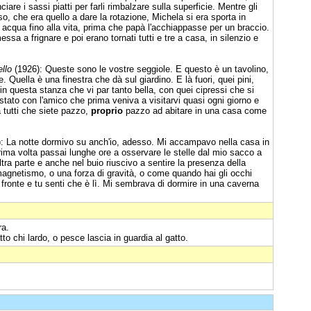
iare i sassi piatti per farli rimbalzare sulla superficie. Mentre gli
o, che era quello a dare la rotazione, Michela si era sporta in
n acqua fino alla vita, prima che papà l'acchiappasse per un braccio.
ssa a frignare e poi erano tornati tutti e tre a casa, in silenzio e
ello
(1926): Queste sono le vostre seggiole. E questo è un tavolino,
 Quella è una finestra che dà sul giardino. E là fuori, quei pini,
in questa stanza che vi par tanto bella, con quei cipressi che si
stato con l'amico che prima veniva a visitarvi quasi ogni giorno e
 tutti che siete pazzo,
proprio
pazzo ad abitare in una casa come
: La notte dormivo su anch'io, adesso. Mi accampavo nella casa in
prima volta passai lunghe ore a osservare le stelle dal mio sacco a
altra parte e anche nel buio riuscivo a sentire la presenza della
gnetismo, o una forza di gravità, o come quando hai gli occhi
 fronte e tu senti che è lì. Mi sembrava di dormire in una caverna
ra.
to chi lardo, o pesce lascia in guardia al gatto.