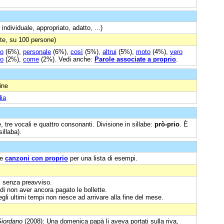
individuale, appropriato, adatto, ...)
te, su 100 persone)
io
(6%),
personale
(6%),
così
(5%),
altrui
(5%),
moto
(4%),
vero
o
(2%),
come
(2%). Vedi anche:
Parole associate a proprio
.
ine
ia
, tre vocali e quattro consonanti. Divisione in sillabe:
prò-prio
. È
illaba).
e
canzoni con proprio
per una lista di esempi.
i senza preavviso.
di non aver ancora pagato le bollette.
gli ultimi tempi non riesce ad arrivare alla fine del mese.
Giordano
(2008): Una domenica papà li aveva portati sulla riva,