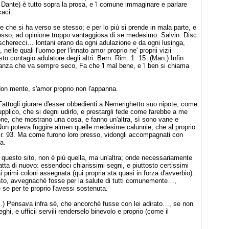
i Dante) è tutto sopra la prosa, e 'l comune immaginare e parlare
caci.
e che si ha verso se stesso; e per lo più si prende in mala parte, e
esso, ad opinione troppo vantaggiosa di se medesimo. Salvin. Disc.
oscherecci… lontani erano da ogni adulazione e da ogni lusinga,
i, nelle quali l'uomo per l'innato amor proprio ne' proprii vizii
to contagio adulatore degli altri. Bern. Rim. 1. 15. (Man.) Infin
oranza che va sempre seco, Fa che 'l mal bene, e 'l ben si chiama
Non mente, s'amor proprio non l'appanna.
Fattogli giurare d'esser obbedienti a Nemerighetto suo nipote, come
upplico, che si degni udirlo, e prestargli fede come farebbe a me
rsone, che mostrano una cosa, e fanno un'altra, sì sono vane e
. Non poteva fuggire almen quelle medesime calunnie, che al proprio
ir. 93. Ma come furono loro presso, vidongli accompagnati con
a.
n questo sito, non è più quella, ma un'altra; onde necessariamente
tta di nuovo: essendoci chiarissimi segni, e piuttosto certissimi
ai primi coloni assegnata (qui propria sta quasi in forza d'avverbio).
isto, avvegnachè fosse per la salute di tutti comunemente…,
 se per te proprio l'avessi sostenuta.
 (M.) Pensava infra sè, che ancorchè fusse con lei adirato…, se non
hi, e ufficii servili renderselo binevolo e proprio (come il