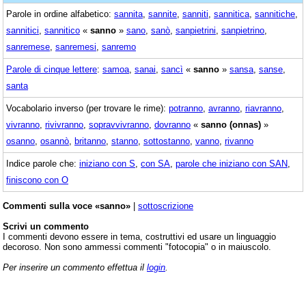
Parole in ordine alfabetico:
sannita
,
sannite
,
sanniti
,
sannitica
,
sannitiche
,
sannitici
,
sannitico
«
sanno
»
sano
,
sanò
,
sanpietrini
,
sanpietrino
,
sanremese
,
sanremesi
,
sanremo
Parole di cinque lettere
:
samoa
,
sanai
,
sancì
«
sanno
»
sansa
,
sanse
,
santa
Vocabolario inverso (per trovare le rime):
potranno
,
avranno
,
riavranno
,
vivranno
,
rivivranno
,
sopravvivranno
,
dovranno
«
sanno (onnas)
»
osanno
,
osannò
,
britanno
,
stanno
,
sottostanno
,
vanno
,
rivanno
Indice parole che:
iniziano con S
,
con SA
,
parole che iniziano con SAN
,
finiscono con O
Commenti sulla voce «sanno»
|
sottoscrizione
Scrivi un commento
I commenti devono essere in tema, costruttivi ed usare un linguaggio
decoroso. Non sono ammessi commenti "fotocopia" o in maiuscolo.
Per inserire un commento effettua il
login
.