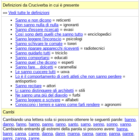
Definizioni da Cruciverba in cui è presente
»»
Vedi tutte le definizioni
Sanno e non dicono
= reticenti
Non sanno nulla di nulla
= ignoranti
Sanno d'essere ricercati
= evasi
Così sono detti quelli che sanno tutto
= enciclopedici
Sanno leggere l'inconscio
= psicologi
Sanno schivare le cornate
= toreri
Sanno riparare apparecchi riceventi
= radiotecnici
Sanno guidarlo tutti
= triciclo
Sanno comportarsi
= educati
Sanno quel che dicono
= esperti
Sanno fare... dolcetti
= caramellai
Le sanno cuocere tutti
= uova
Lo è il comportamento di certi atleti che non sanno perdere
=
antisportivo
Sanno recitare
= attori
Li sanno distinguere gli architetti
= stili
Ne sanno una più del diavolo
= furbi
Sanno leggere e scrivere
= alfabeti
Conoscono i terreni e sanno come farli rendere
= agronomi
Cambi
Cambiando una lettera sola si possono ottenere le seguenti parole:
banno
,
danno
,
fanno
,
hanno
,
panno
,
ranno
,
santo
,
sarno
,
senno
,
sonno
,
vanno
.
Cambiando entrambi gli estremi della parola si possono avere:
banna
,
banni
,
canna
,
canne
,
danna
,
danni
,
manna
,
nanna
,
nanne
,
panna
,
panne
,
panni
,
zanna
,
zanne
.