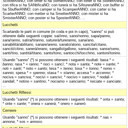
ScoverANNO; con timer si ha StimerANNO; con toner si ha StonerANNO;
con tifica si ha SANtificaNO; con turerà si ha SAtureraNNO; con buffer si
ha SbufferANNO; con camper si ha ScamperANNO; con carter si ha
ScarterANNO; con metter si ha SmetterANNO; con mister si ha
SmisterANNO; con poster si ha SposterANNO; ...
Lucchetti
Scartando le parti in comune (in coda e poi in capo), "sanno" si può
ottenere dalle seguenti coppie: sai/inno, sano/nonno, sapa/panno,
sara/ranno, satira/tiranno, saturerà/tureranno, sana/ano,
sanabilità/abilitano, sanare/areno, sanato/atono, sancita/citano,
sanciti/citino, sanerà/erano, sangallo/gallono, sansa/sano, sanse/seno,
santi/tino, santità/titano, santo/tono, santocchi/tocchino, santoni/tonino.
Usando "sanno" (*) si possono ottenere i seguenti risultati: basa * =
banno
; rasa * =
ranno
; * noci =
sancì
; * nota =
santa
; * note =
sante
; *
noti =
santi
; * noto =
santo
; tesa * =
tenno
; tosa * =
tonno
; * nonio =
sannio
; spesa * =
spenno
; stasa * =
stanno
; accesa * =
accenno
; *
nociva =
sanciva
; * nocivi =
sancivi
; * nocivo =
sancivo
; * nodali =
sandali
; * notino =
santino
; * nociamo =
sanciamo
; * nociate =
sanciate
;
...
Lucchetti Riflessi
Usando "sanno" (*) si possono ottenere i seguenti risultati: * onta =
santa
;
* onte =
sante
; * onera =
sanerà
; * onero =
sanerò
.
Cerniere
Usando "sanno" (*) si possono ottenere i seguenti risultati: * nas =
annona
; * sos =
annoso
.