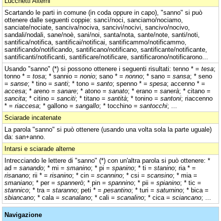
Lucchetti Alterni
Scartando le parti in comune (in coda oppure in capo), "sanno" si può
ottenere dalle seguenti coppie: sancì/noci, sanciamo/nociamo,
sanciate/nociate, sanciva/nociva, sancivi/nocivi, sancivo/nocivo,
sandali/nodali, sane/noè, sani/noi, santa/nota, sante/note, santi/noti,
santifica/notifica, santificai/notificai, santificammo/notificammo,
santificando/notificando, santificano/notificano, santificante/notificante,
santificanti/notificanti, santificare/notificare, santificarono/notificarono...
Usando "sanno" (*) si possono ottenere i seguenti risultati: tenno * =
tesa
;
tonno * =
tosa
; * sannio =
nonio
; sano * =
nonno
; * sano =
sansa
; * seno
=
sanse
; * tino =
santi
; * tono =
santo
; spenno * =
spesa
; accenno * =
accesa
; * areno =
sanare
; * atono =
sanato
; * erano =
sanerà
; * citano =
sancita
; * citino =
sanciti
; * titano =
santità
; * tonino =
santoni
; riaccenno
* =
riaccesa
; * gallono =
sangallo
; * tocchino =
santocchi
; ...
Sciarade incatenate
La parola "sanno" si può ottenere (usando una volta sola la parte uguale)
da: san+anno.
Intarsi e sciarade alterne
Intrecciando le lettere di "sanno" (*) con un'altra parola si può ottenere: *
ad =
sanando
; * mi =
smanino
; * pi =
spanino
; * ti =
stanino
; ria * =
risanano
; rii * =
risanino
; * cin =
scannino
; * csi =
scansino
; * mia =
smaniano
; * per =
spannerò
; * pin =
spannino
; * pii =
spianino
; * tic =
stannico
; * tra =
staranno
; peti * =
pesantino
; * turi =
saturnino
; * bica =
sbiancano
; * cala =
scanalano
; * cali =
scanalino
; * cica =
sciancano
; ...
Navigazione