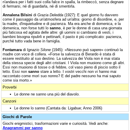
n'andava per i fatti suoi colla falce in spalla, la rimbeccò, senza degnare
di fermarsi, né di guardarla, né di smentirla.
Annalena Bilsini
di
Grazia Deledda
(1927): E quel giorno fu davvero
come il passaggio da un'atmosfera ad un'altra: giorno di disordine, e, per
la madre, d'inquietudine e di pazienza. Ma era anche di domenica, e la
domenica, non forse tutti lo
sanno
, è per le donne di casa una giornata
più faticosa ed agitata delle altre: gli uomini si cambiano di vesti, i
bambini bisogna ripulirli e pettinarli, il pasto è più complicato: pazienza,
purché tutto vada bene in famiglia.
Fontamara
di
Ignazio Silone
(1945): «Nessuno può sapere» continuò la
madre con voce di collera. «Forse la salvezza di Berardo è stata di
essere restituito al suo destino. La salvezza dei Viola non è mai stata
della stessa specie degli altri cristiani. I Viola non muoiono come gli altri.
Essi non muoiono di tosse o di febbre, col vaso pieno di piscio sotto il
letto. Essi non
sanno
stare a letto. I vostri vecchi non vi hanno mai
raccontato come morì suo nonno? E del padre nessuno ha mai saputo
come sia morto.»
Proverbi
Le donne ne sanno una più del diavolo.
Canzoni
Le donne lo sanno (Cantata da: Ligabue; Anno 2006)
Giochi di Parole
Giochi enigmistici, trasformazioni varie e curiosità. Vedi anche:
Anagrammi per sanno