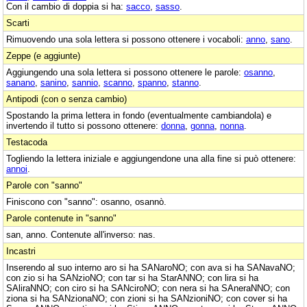
Con il cambio di doppia si ha:
sacco
,
sasso
.
Scarti
Rimuovendo una sola lettera si possono ottenere i vocaboli:
anno
,
sano
.
Zeppe (e aggiunte)
Aggiungendo una sola lettera si possono ottenere le parole:
osanno
,
sanano
,
sanino
,
sannio
,
scanno
,
spanno
,
stanno
.
Antipodi (con o senza cambio)
Spostando la prima lettera in fondo (eventualmente cambiandola) e
invertendo il tutto si possono ottenere:
donna
,
gonna
,
nonna
.
Testacoda
Togliendo la lettera iniziale e aggiungendone una alla fine si può ottenere:
annoi
.
Parole con "sanno"
Finiscono con "sanno": osanno, osannò.
Parole contenute in "sanno"
san, anno. Contenute all'inverso: nas.
Incastri
Inserendo al suo interno aro si ha SANaroNO; con ava si ha SANavaNO;
con zio si ha SANzioNO; con tar si ha StarANNO; con lira si ha
SAliraNNO; con ciro si ha SANciroNO; con nera si ha SAneraNNO; con
ziona si ha SANzionaNO; con zioni si ha SANzioniNO; con cover si ha