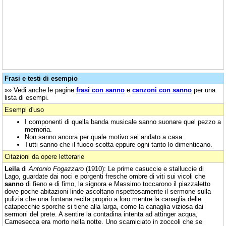
Frasi e testi di esempio
»» Vedi anche le pagine
frasi con sanno
e
canzoni con sanno
per una
lista di esempi.
Esempi d'uso
I componenti di quella banda musicale sanno suonare quel pezzo a
memoria.
Non sanno ancora per quale motivo sei andato a casa.
Tutti sanno che il fuoco scotta eppure ogni tanto lo dimenticano.
Citazioni da opere letterarie
Leila
di
Antonio Fogazzaro
(1910): Le prime casuccie e stalluccie di
Lago, guardate dai noci e porgenti fresche ombre di viti sui vicoli che
sanno
di fieno e di fimo, la signora e Massimo toccarono il piazzaletto
dove poche abitazioni linde ascoltano rispettosamente il sermone sulla
pulizia che una fontana recita proprio a loro mentre la canaglia delle
catapecchie sporche si tiene alla larga, come la canaglia viziosa dai
sermoni del prete. A sentire la contadina intenta ad attinger acqua,
Carnesecca era morto nella notte. Uno scamiciato in zoccoli che se