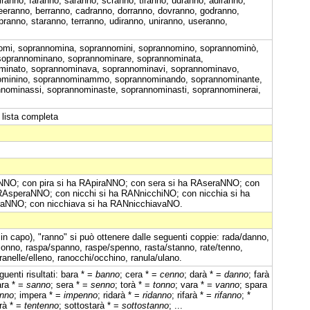
ranno, faranno, saranno, scranno, tiranno, udranno, adiranno,
eeranno, berranno, cadranno, dorranno, dovranno, godranno,
pranno, staranno, terranno, udiranno, uniranno, useranno,
omi, soprannomina, soprannomini, soprannomino, soprannominò,
, soprannominano, soprannominare, soprannominata,
ominato, soprannominava, soprannominavi, soprannominavo,
ominino, soprannominammo, soprannominando, soprannominante,
nominassi, soprannominaste, soprannominasti, soprannominerai,
 lista completa
raNNO; con pira si ha RApiraNNO; con sera si ha RAseraNNO; con
RAsperaNNO; con nicchi si ha RANnicchiNO; con nicchia si ha
raNNO; con nicchiava si ha RANnicchiavaNO.
 in capo), "ranno" si può ottenere dalle seguenti coppie: rada/danno,
onno, raspa/spanno, raspe/spenno, rasta/stanno, rate/tenno,
 ranelle/elleno, ranocchi/occhino, ranula/ulano.
uenti risultati: bara * =
banno
; cera * =
cenno
; darà * =
danno
; farà
ara * =
sanno
; sera * =
senno
; torà * =
tonno
; vara * =
vanno
; spara
anno
; impera * =
impenno
; ridarà * =
ridanno
; rifarà * =
rifanno
; *
erà * =
tentenno
; sottostarà * =
sottostanno
; ...