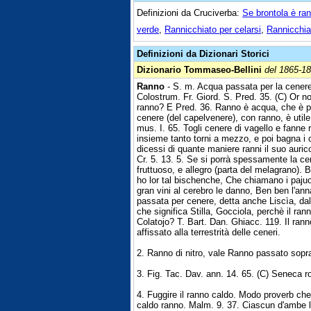
Definizioni da Cruciverba:
Se brontola è ra
verde
,
Rannicchiato per celarsi
,
Rannicchia
Definizioni da Dizionari Storici
Dizionario Tommaseo-Bellini
del 1865-1
Ranno
- S. m. Acqua passata per la cenere,
Colostrum. Fr. Giord. S. Pred. 35. (C) Or n
ranno? E Pred. 36. Ranno è acqua, che è pa
cenere (del capelvenere), con ranno, è utile 
mus. I. 65. Togli cenere di vagello e fanne ra
insieme tanto torni a mezzo, e poi bagna i c
dicessi di quante maniere ranni il suo auric
Cr. 5. 13. 5. Se si porrà spessamente la ce
fruttuoso, e allegro (parta del melagrano). 
ho lor tal bischenche, Che chiamano i pajuol
gran vini al cerebro le danno, Ben ben l'a
passata per cenere, detta anche Liscìa, dal 
che significa Stilla, Gocciola, perchè il ran
Colatojo? T. Bart. Dan. Ghiacc. 119. Il ran
affissato alla terrestrità delle ceneri.
2. Ranno di nitro, vale Ranno passato sopra c
3. Fig. Tac. Dav. ann. 14. 65. (C) Seneca r
4. Fuggire il ranno caldo. Modo proverb che va
caldo ranno. Malm. 9. 37. Ciascun d'ambe le