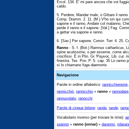
Ercol. 134. E' mi pare ancora che voi fuggi
caldo.
5. Perdere, Mandar male, o Gittare il ranno e
Comp. Dramm. 2. 11. (M.) V'ho sin qui comp
sapone e il ranno, Andate col malanno, Che 'l
perde il ranno e il sapone. [Val.] Fag. Comm
a gettar via sapone e ranno.
6. [Sav.] Per sapone. Corsin. Torr. 4. 25.
Ranno
- S. f. (Bot.) Ramnus catharticus, Li
spine acutissime, o per esserne, come alcun
crocifissi. È in Plin. Gr. ̔Ραμνος. Lib. cur.
finestra. Tes. Pov. P. S. cap. 35 Lo ranno po
sì lo chiamano fuga daemonis.
Navigazione
Parole in ordine alfabetico:
rannicchiereste
rannicchiò
,
rannicchio
«
ranno
»
rannodare
rannuvolato
,
ranocchi
Parole di cinque lettere
:
randa
,
rande
,
rang
Vocabolario inverso (per trovare le rime):
a
spanno
«
ranno (onnar)
»
daranno
,
ridara