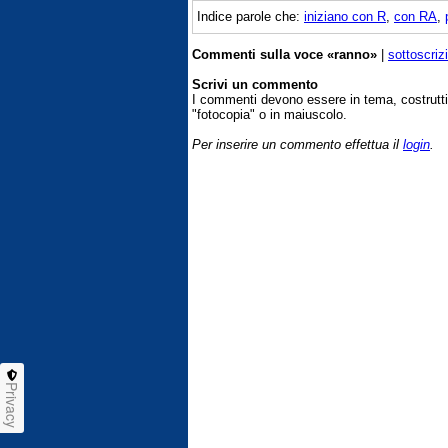
Indice parole che:
iniziano con R
,
con RA
,
Commenti sulla voce «ranno»
|
sottoscriz
Scrivi un commento
I commenti devono essere in tema, costrut
"fotocopia" o in maiuscolo.
Per inserire un commento effettua il
login
.
Privacy