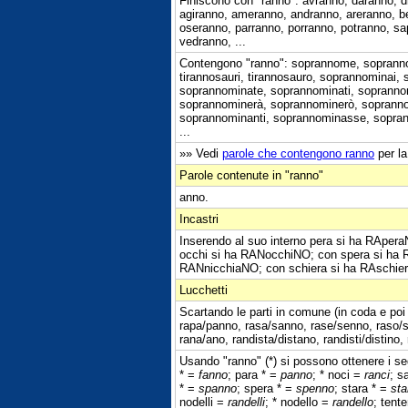
Finiscono con "ranno": avranno, daranno, di
agiranno, ameranno, andranno, areranno, b
oseranno, parranno, porranno, potranno, sa
vedranno, ...
Contengono "ranno": soprannome, soprann
tirannosauri, tirannosauro, soprannominai
soprannominate, soprannominati, soprann
soprannominerà, soprannominerò, soprann
soprannominanti, soprannominasse, sopran
...
»» Vedi
parole che contengono ranno
per la
Parole contenute in "ranno"
anno.
Incastri
Inserendo al suo interno pera si ha RApe
occhi si ha RANocchiNO; con spera si ha 
RANnicchiaNO; con schiera si ha RAschie
Lucchetti
Scartando le parti in comune (in coda e poi
rapa/panno, rasa/sanno, rase/senno, raso/s
rana/ano, randista/distano, randisti/distino,
Usando "ranno" (*) si possono ottenere i seg
* =
fanno
; para * =
panno
; * noci =
ranci
; s
* =
spanno
; spera * =
spenno
; stara * =
st
nodelli =
randelli
; * nodello =
randello
; tent