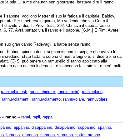
ate la tela…: a me che non son giostrante, bastava dire il ranno
 'l sapone, vogliono Metter di suo la fatica e il capitale. Baldov.
ortata Per rimettervi in giorno; Ma vedendo che via Getto il
 diavolo vi dia. T. Prov. Tosc. 292. Chi lava il capo all'asino,
. 6. 77. Avrà buttato via il ranno e il sapone. [G.M.] E Rim. Avere
 Con suo gran danno Radevagli la barba senza ranno.
nn. Frutice spinoso di cui si guarniscono le siepi, e che aveva le
i credono, stata fatta la corona di nostro Signore, si dice Spina da
 malatt. (C) Si può tenere un ramucello di ranno appiccato alla
sto in casa caccia li demonii, e lo ipericon fa il simile, e però molti
,
rannicchieresti
,
rannicchierete
,
rannicchierò
,
rannicchino
,
,
rannuvolamenti
,
rannuvolamento
,
rannuvolare
,
rannuvolarsi
,
o
«
ranno
»
rapai
,
rapii
,
rappa
ppannò
,
appanno
,
disappannò
,
disappanno
,
soppanno
,
spannò
,
nno
,
faranno
,
rifaranno
,
saranno
,
staranno
,
sottostaranno