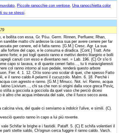
nnuvolato
,
Piccole ranocchie con ventose
,
Una ranocchietta color
ti su se stessi
.
879
 e bollita con essa. Gr. ̔Ρέω. Germ. Rinnen, Perfluere; Rhan,
on sarebbe matto chi ardesse la casa sua per avere cenere per far
ssata per cenere, ed è fatta ranno. [G.M.] Cresc. Agr. La sua
alle forfore del capo, e le consuma e diradica. [Cont.] Tratt. Arte
nno forte; e poi togli questo ranno e mettivi dentro litargirio e bolli
apegli canuti con esso e diventano neri. = Lab. 196. (C) Or s'io ti
ome capo si lavava, e di quante ceneri fatto…, tu ti maraviglieresti
nere col ranno intorno al suo pedale, renderà questo arbore
Buon. Fier. 4. 1. 12. Ch'io sono uno scolar di quei, che spesso Fatto
i, e il ranno caldo A pelarmi il cucuzzolo. Malm. 6. 18. Perchè i
nnacqua con agresto e ranno. [G.M.] Minucc. Not. ivi: Ranno, acqua
latino Lixivium…, chi sa che non si origini dalla voce greca ̔Ρανὶς,
no stilla a gocciola a gocciola da quel vaso che perciò dicesi
no è altro che acqua imbevuta del sale, che il fuoco secco avea
alcina viva, del quale ci serviamo a indolcir l'ulive, e simili. (C).
ovesciò questo ranno in capo a lui più rovente.
le Schifar le brighe e i fastidii. Pataff. 5. (C) E schifa volentieri il
 parti stette saldo, Ch'ognun cerca fuggire il ranno caldo. Varch.