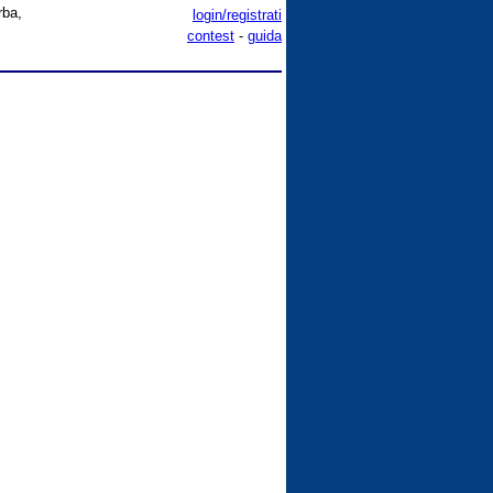
rba,
login/registrati
contest
-
guida