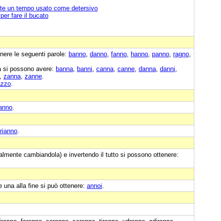
ente un tempo usato come detersivo
per fare il bucato
nere le seguenti parole:
banno
,
danno
,
fanno
,
hanno
,
panno
,
ragno
,
a si possono avere:
banna
,
banni
,
canna
,
canne
,
danna
,
danni
,
,
zanna
,
zanne
.
azzo
.
anno
.
rianno
.
almente cambiandola) e invertendo il tutto si possono ottenere:
e una alla fine si può ottenere:
annoi
.