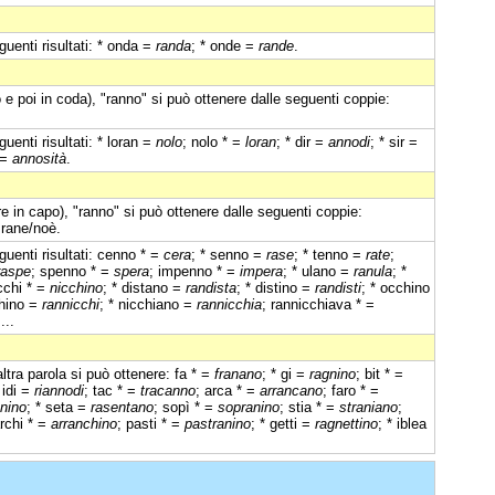
uenti risultati: * onda =
randa
; * onde =
rande
.
e poi in coda), "ranno" si può ottenere dalle seguenti coppie:
uenti risultati: * loran =
nolo
; nolo * =
loran
; * dir =
annodi
; * sir =
r =
annosità
.
e in capo), "ranno" si può ottenere dalle seguenti coppie:
, rane/noè.
uenti risultati: cenno * =
cera
; * senno =
rase
; * tenno =
rate
;
raspe
; spenno * =
spera
; impenno * =
impera
; * ulano =
ranula
; *
cchi * =
nicchino
; * distano =
randista
; * distino =
randisti
; * occhino
chino =
rannicchi
; * nicchiano =
rannicchia
; rannicchiava * =
 ...
altra parola si può ottenere: fa * =
franano
; * gi =
ragnino
; bit * =
* idi =
riannodi
; tac * =
tracanno
; arca * =
arrancano
; faro * =
onino
; * seta =
rasentano
; sopì * =
sopranino
; stia * =
straniano
;
archi * =
arranchino
; pasti * =
pastranino
; * getti =
ragnettino
; * iblea