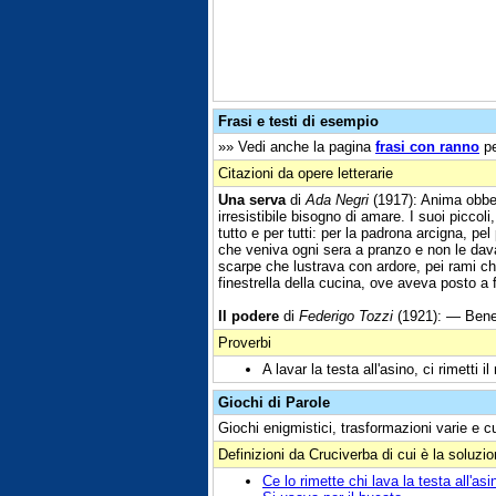
Frasi e testi di esempio
»» Vedi anche la pagina
frasi con ranno
pe
Citazioni da opere letterarie
Una serva
di
Ada Negri
(1917): Anima obbed
irresistibile bisogno di amare. I suoi piccol
tutto e per tutti: per la padrona arcigna, p
che veniva ogni sera a pranzo e non le dava
scarpe che lustrava con ardore, pei rami ch
finestrella della cucina, ove aveva posto a f
Il podere
di
Federigo Tozzi
(1921): — Bene
Proverbi
A lavar la testa all'asino, ci rimetti i
Giochi di Parole
Giochi enigmistici, trasformazioni varie e c
Definizioni da Cruciverba di cui è la soluzi
Ce lo rimette chi lava la testa all'asi