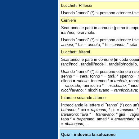
Lucchetti Riflessi
Usando "ranno" (*) si possono ottenere i seg
Cerniere
Scartando le parti in comune (prima in capo 
iran/noi, loran/nolo.
Usando "ranno" (*) si possono ottenere i seg
annosi
; * tar =
annota
; * tir =
annoti
; * sita
Lucchetti Alterni
Scartando le parti in comune (in coda oppur
ranci/noci, randelli/nodelli, randello/nodello
Usando "ranno" (*) si possono ottenere i seg
senno * =
sera
; tonno * =
torà
; * spenno =
elleno =
ranelle
; tentenno * =
tenterà
; ranni
=
ranocchi
; rannicchia * =
nicchiano
; * nic
nicchiavano
; * nicchiavano =
rannicchiava
;
Intarsi e sciarade alterne
Intrecciando le lettere di "ranno" (*) con un'
britanno
; * pia =
rapinano
; * pii =
rapinino
; 
franarono
; fava * =
franavano
; * gioì =
ragi
tapa * =
trapanano
; amati * =
amarantino
; 
=
ribalenano
; ...
Quiz - indovina la soluzione