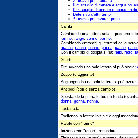
Si usava per il bucato
Il miscuglio di cenere e acqua boll
Il miscuglio di cenere e acqua calda 
Detersivo d'altri tempi
Si usava per lavare i panni
Cambi
Cambiando una lettera sola si possono otte
ramno
,
rango
,
sanno
,
vanno
.
Cambiando entrambi gli estremi della parol
manna
,
nanna
,
nanne
,
panna
,
panne
,
panni
Con il cambio di doppia si ha:
rallo
,
ratto
,
r
Scarti
Rimuovendo una sola lettera si può avere:
Zeppe (e aggiunte)
Aggiungendo una sola lettera si può avere:
Antipodi (con o senza cambio)
Spostando la prima lettera in fondo (eventu
donna
,
gonna
,
nonna
.
Testacoda
Togliendo la lettera iniziale e aggiungendon
Parole con "ranno"
Iniziano con "ranno": rannodare.