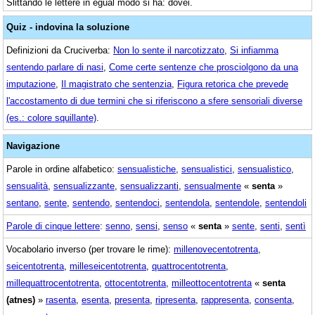
Slittando le lettere in egual modo si ha: dovei.
Quiz - indovina la soluzione
Definizioni da Cruciverba:
Non lo sente il narcotizzato
,
Si infiamma
sentendo parlare di nasi
,
Come certe sentenze che prosciolgono da una
imputazione
,
Il magistrato che sentenzia
,
Figura retorica che prevede
l'accostamento di due termini che si riferiscono a sfere sensoriali diverse
(es.: colore squillante)
.
Navigazione
Parole in ordine alfabetico:
sensualistiche
,
sensualistici
,
sensualistico
,
sensualità
,
sensualizzante
,
sensualizzanti
,
sensualmente
«
senta
»
sentano
,
sente
,
sentendo
,
sentendoci
,
sentendola
,
sentendole
,
sentendoli
Parole di cinque lettere
:
senno
,
sensi
,
senso
«
senta
»
sente
,
senti
,
sentì
Vocabolario inverso (per trovare le rime):
millenovecentotrenta
,
seicentotrenta
,
milleseicentotrenta
,
quattrocentotrenta
,
millequattrocentotrenta
,
ottocentotrenta
,
milleottocentotrenta
«
senta
(atnes)
»
rasenta
,
esenta
,
presenta
,
ripresenta
,
rappresenta
,
consenta
,