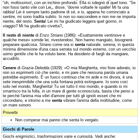
“oh, moltissimo!„ con un inchino profondo. Ella si sdegnò di quel tono. “Se
non fossi tanto vile con Lei„, disse, “dovrei voltarle le spalle! Mi fa una
rabbia! Lei è sempre tanto padrone di sè, e io, appena ho cominciato a
sentire, mi sono tradita subito. Io non so nascondere e non me ne importa
niente, del resto.
Senta
! Lei mi ha giudicato leggera quel giorno, in
viaggio? Mi ha giudicato civetta?„
Il resto di niente
di
Enzo Striano
(1986): «Esattamente ventinove e
qualche mese» sorride lei, rivestendosi. Non hanno mangiato, bisognerà
preparare qualcosa. Strano come ora si
senta
naturale, serena, in questa
minima dimensione d'una casa serrata sul mondo esterno, con un vecchio
uomo gentile che le ha voluto bene. Ha desiderio di fargli da mangiare,
accudirlo.
Cenere
di
Grazia Deledda
(1929): «O mia Margherita, mio fiore adorato, io
non so esprimerti ciò che sento, e mi pare che nessuna parola umana
potrebbe esprimerlo. È un fuoco continuo che mi arde e mi divora, è una
sete inesprimibile che una sola fontana potrà estinguere. Io sono così
solo nel mondo, Margherita! Tu sei tutto il mio mondo, e quando io mi
smarrisco tra la folla, in un mare di gente sconosciuta, basta che pensi a
te perché l'anima mia vibri d'amore per tutti gli ignoti esseri che mi
circondano, e intorno a me
senta
vibrare l'anima della moltitudine, come
un mare sonoro.
Proverbi
Non comperar mai panno che senta lo vergato.
Giochi di Parole
Giochi enigmistici, trasformazioni varie e curiosità. Vedi anche: