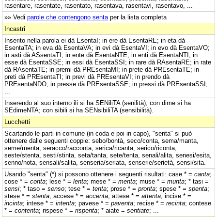
rasentare, rasentate, rasentato, rasentava, rasentavi, rasentavo, ...
»» Vedi
parole che contengono senta
per la lista completa
Incastri
Inserito nella parola ei dà EsentaI; in ere dà EsentaRE; in eta dà
EsentaTA; in eva dà EsentaVA; in evi dà EsentaVI; in evo dà EsentaVO;
in asti dà ASsentaTI; in ente dà EsentaNTE; in enti dà EsentaNTI; in
esse dà EsentaSSE; in essi dà EsentaSSI; in rare dà RAsentaRE; in rate
dà RAsentaTE; in premi dà PREsentaMI; in prete dà PREsentaTE; in
preti dà PREsentaTI; in previ dà PREsentaVI; in prendo dà
PREsentaNDO; in presse dà PREsentaSSE; in pressi dà PREsentaSSI;
...
Inserendo al suo interno ili si ha SENiliTA (senilità); con dime si ha
SEdimeNTA; con sibili si ha SENsibiliTA (sensibilità).
Lucchetti
Scartando le parti in comune (in coda e poi in capo), "senta" si può
ottenere dalle seguenti coppie: sebo/bontà, seco/conta, sema/manta,
seme/menta, seracco/racconta, serica/ricanta, serico/riconta,
seste/stenta, sesti/stinta, seta/tanta, sete/tenta, senali/alita, senesi/esita,
senno/nota, sensali/salita, senseria/seriata, senserie/serietà, sensi/sita.
Usando "senta" (*) si possono ottenere i seguenti risultati: case * =
canta
;
cose * =
conta
; lese * =
lenta
; mese * =
menta
; muse * =
munta
; * tasi =
sensi
; * taso =
senso
; tese * =
tenta
; prose * =
pronta
; spese * =
spenta
;
stese * =
stenta
; accese * =
accenta
; attese * =
attenta
; incise * =
incinta
; intese * =
intenta
; pavese * =
paventa
; recise * =
recinta
; contese
* =
contenta
; rispese * =
rispenta
; * aiate =
sentiate
; ...