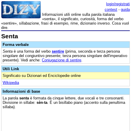
login/registrati
contest
-
guida
Informazioni utili online sulla parola italiana
«senta», il significato, curiosità, forma del verbo
«sentire», sillabazione, frasi di esempio, rime, dizionario inverso. Cosa vuol
dire.
Senta
Forma verbale
Senta
è una forma del verbo
sentire
(prima, seconda e terza persona
singolare del congiuntivo presente; terza persona singolare dell'imperativo
presente). Vedi anche:
Coniugazione di sentire
.
Utili Link
Significato su Dizionari ed Enciclopedie online
Wikipedia
Informazioni di base
La parola
senta
è formata da cinque lettere, due vocali e tre consonanti.
Divisione in sillabe:
sèn-ta
. È un bisillabo piano (accento sulla penultima
sillaba).