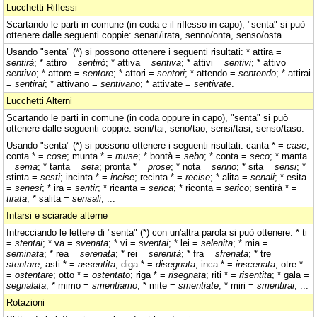
Lucchetti Riflessi
Scartando le parti in comune (in coda e il riflesso in capo), "senta" si può
ottenere dalle seguenti coppie: senari/irata, senno/onta, senso/osta.
Usando "senta" (*) si possono ottenere i seguenti risultati: * attira =
sentirà
; * attiro =
sentirò
; * attiva =
sentiva
; * attivi =
sentivi
; * attivo =
sentivo
; * attore =
sentore
; * attori =
sentori
; * attendo =
sentendo
; * attirai
=
sentirai
; * attivano =
sentivano
; * attivate =
sentivate
.
Lucchetti Alterni
Scartando le parti in comune (in coda oppure in capo), "senta" si può
ottenere dalle seguenti coppie: seni/tai, seno/tao, sensi/tasi, senso/taso.
Usando "senta" (*) si possono ottenere i seguenti risultati: canta * =
case
;
conta * =
cose
; munta * =
muse
; * bontà =
sebo
; * conta =
seco
; * manta
=
sema
; * tanta =
seta
; pronta * =
prose
; * nota =
senno
; * sita =
sensi
; *
stinta =
sesti
; incinta * =
incise
; recinta * =
recise
; * alita =
senali
; * esita
=
senesi
; * ira =
sentir
; * ricanta =
serica
; * riconta =
serico
; sentirà * =
tirata
; * salita =
sensali
; ...
Intarsi e sciarade alterne
Intrecciando le lettere di "senta" (*) con un'altra parola si può ottenere: * ti
=
stentai
; * va =
svenata
; * vi =
sventai
; * lei =
selenita
; * mia =
seminata
; * rea =
serenata
; * rei =
serenità
; * fra =
sfrenata
; * tre =
stentare
; asti * =
assentita
; diga * =
disegnata
; inca * =
inscenata
; otre *
=
ostentare
; otto * =
ostentato
; riga * =
risegnata
; riti * =
risentita
; * gala =
segnalata
; * mimo =
smentiamo
; * mite =
smentiate
; * miri =
smentirai
; ...
Rotazioni