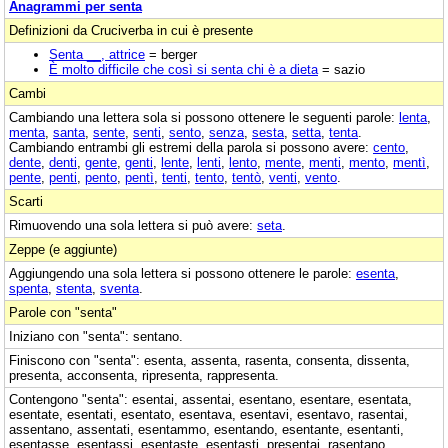
Anagrammi per senta
Definizioni da Cruciverba in cui è presente
Senta __, attrice
= berger
È molto difficile che così si senta chi è a dieta
= sazio
Cambi
Cambiando una lettera sola si possono ottenere le seguenti parole:
lenta
,
menta
,
santa
,
sente
,
senti
,
sento
,
senza
,
sesta
,
setta
,
tenta
.
Cambiando entrambi gli estremi della parola si possono avere:
cento
,
dente
,
denti
,
gente
,
genti
,
lente
,
lenti
,
lento
,
mente
,
menti
,
mento
,
mentì
,
pente
,
penti
,
pento
,
pentì
,
tenti
,
tento
,
tentò
,
venti
,
vento
.
Scarti
Rimuovendo una sola lettera si può avere:
seta
.
Zeppe (e aggiunte)
Aggiungendo una sola lettera si possono ottenere le parole:
esenta
,
spenta
,
stenta
,
sventa
.
Parole con "senta"
Iniziano con "senta": sentano.
Finiscono con "senta": esenta, assenta, rasenta, consenta, dissenta,
presenta, acconsenta, ripresenta, rappresenta.
Contengono "senta": esentai, assentai, esentano, esentare, esentata,
esentate, esentati, esentato, esentava, esentavi, esentavo, rasentai,
assentano, assentati, esentammo, esentando, esentante, esentanti,
esentasse, esentassi, esentaste, esentasti, presentai, rasentano,