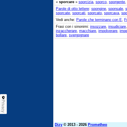
«
sporcare
»
sporcizia
,
sporco
,
sporgente
Parole di otto lettere
:
spongine
,
sponsale
,
s
sporcate
,
sporcati
,
sporcato
,
sporcava
,
spo
Vedi anche:
Parole che terminano con E
,
F
Frasi con i sinonimi:
insozzare
,
insudiciare
inzaccherare
,
macchiare
,
impolverare
,
impe
bollare
,
svergognare
Privacy
Dizy
© 2013 - 2026
Prometheo