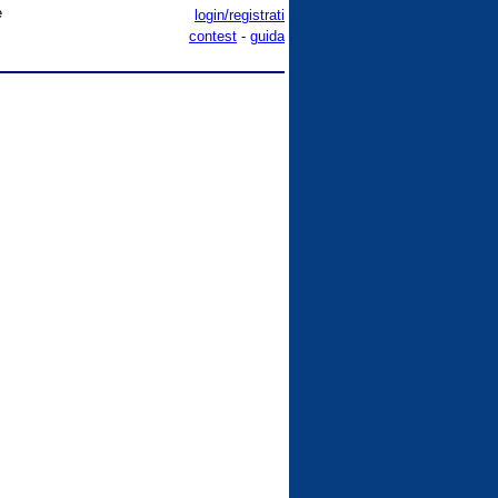
e
login/registrati
contest
-
guida