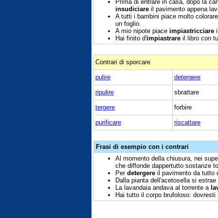
Prima di entrare in casa, dopo la ca
insudiciare
il pavimento appena lav
A tutti i bambini piace molto colorare
un foglio.
A mio nipote piace
impiastricciare
i
Hai finito d'
impiastrare
il libro con tu
Contrari di sporcare
pulire
detergere
ripulire
sbrattare
tergere
forbire
purificare
riscattare
Frasi di esempio con i contrari
Al momento della chiusura, nei supe
che diffonde dappertutto sostanze t
Per
detergere
il pavimento da tutto 
Dalla pianta dell'acetosella si estra
La lavandaia andava al torrente a
la
Hai tutto il corpo brufoloso: dovresti