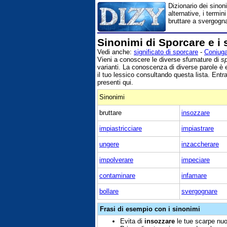
Dizionario dei sinoni
alternative, i termin
bruttare a svergogna
Sinonimi di Sporcare e i 
Vedi anche:
significato di sporcare
-
Coniuga
Vieni a conoscere le diverse sfumature di
s
varianti. La conoscenza di diverse parole è 
il tuo lessico consultando questa lista. Entr
presenti qui.
Sinonimi
bruttare
insozzare
impiastricciare
impiastrare
ungere
inzaccherare
impolverare
impeciare
contaminare
infamare
bollare
svergognare
Frasi di esempio con i sinonimi
Evita di
insozzare
le tue scarpe nuo