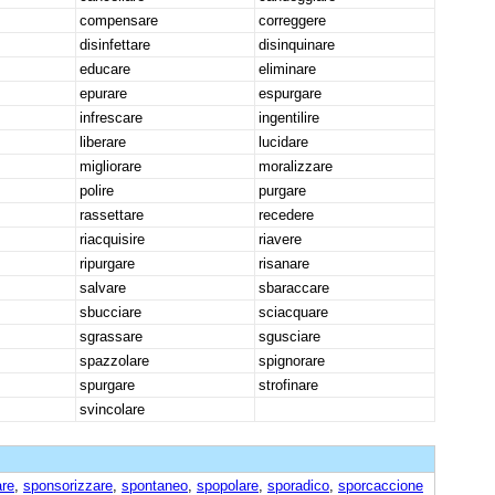
compensare
correggere
disinfettare
disinquinare
educare
eliminare
epurare
espurgare
infrescare
ingentilire
liberare
lucidare
migliorare
moralizzare
polire
purgare
rassettare
recedere
riacquisire
riavere
ripurgare
risanare
salvare
sbaraccare
sbucciare
sciacquare
sgrassare
sgusciare
spazzolare
spignorare
spurgare
strofinare
svincolare
are
,
sponsorizzare
,
spontaneo
,
spopolare
,
sporadico
,
sporcaccione