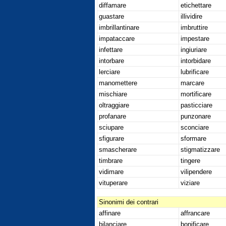
diffamare
etichettare
guastare
illividire
imbrillantinare
imbruttire
impataccare
impestare
infettare
ingiuriare
intorbare
intorbidare
lerciare
lubrificare
manomettere
marcare
mischiare
mortificare
oltraggiare
pasticciare
profanare
punzonare
sciupare
sconciare
sfigurare
sformare
smascherare
stigmatizzare
timbrare
tingere
vidimare
vilipendere
vituperare
viziare
Sinonimi dei contrari
affinare
affrancare
bilanciare
bonificare