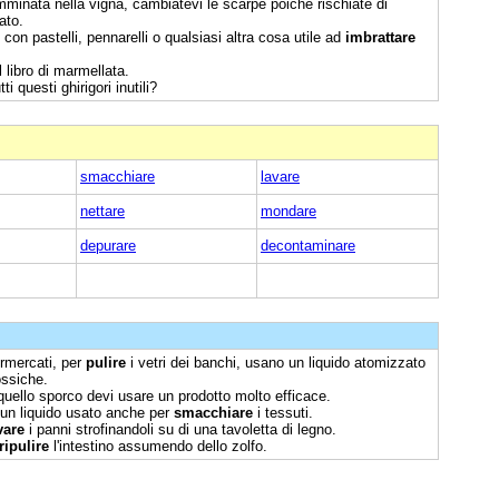
mminata nella vigna, cambiatevi le scarpe poiché rischiate di
ato.
 con pastelli, pennarelli o qualsiasi altra cosa utile ad
imbrattare
l libro di marmellata.
tti questi ghirigori inutili?
smacchiare
lavare
nettare
mondare
depurare
decontaminare
rmercati, per
pulire
i vetri dei banchi, usano un liquido atomizzato
ossiche.
quello sporco devi usare un prodotto molto efficace.
e un liquido usato anche per
smacchiare
i tessuti.
vare
i panni strofinandoli su di una tavoletta di legno.
ripulire
l'intestino assumendo dello zolfo.