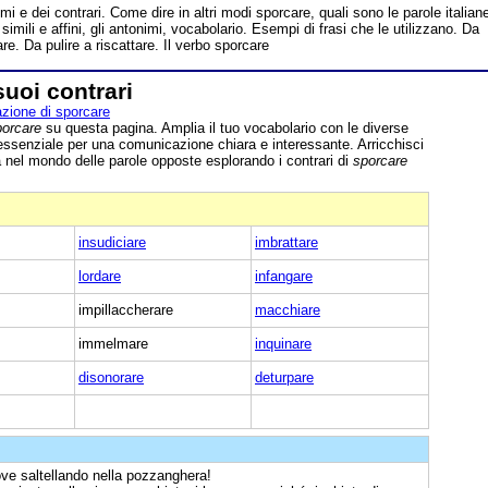
mi e dei contrari. Come dire in altri modi sporcare, quali sono le parole italian
i simili e affini, gli antonimi, vocabolario. Esempi di frasi che le utilizzano. Da
re. Da pulire a riscattare. Il verbo sporcare
suoi contrari
zione di sporcare
porcare
su questa pagina. Amplia il tuo vocabolario con le diverse
essenziale per una comunicazione chiara e interessante. Arricchisci
a nel mondo delle parole opposte esplorando i contrari di
sporcare
insudiciare
imbrattare
lordare
infangare
impillaccherare
macchiare
immelmare
inquinare
disonorare
deturpare
ve saltellando nella pozzanghera!