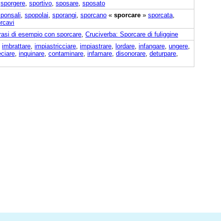
,
sporgere
,
sportivo
,
sposare
,
sposato
ponsali
,
spopolai
,
sporangi
,
sporcano
«
sporcare
»
sporcata
,
rcavi
rasi di esempio con sporcare
,
Cruciverba: Sporcare di fuliggine
,
imbrattare
,
impiastricciare
,
impiastrare
,
lordare
,
infangare
,
ungere
,
ciare
,
inquinare
,
contaminare
,
infamare
,
disonorare
,
deturpare
,