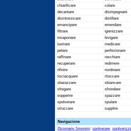
chiarificare
colare
decantare
disimpegnare
disintossicare
distillare
emancipare
emendare
filtrare
igienizzare
insaponare
levigare
lustrare
medicare
pelare
perfezionare
raffinare
raschiare
recuperare
redimere
rifinire
riordinare
risciacquare
ritoccare
sbarazzare
sbiancare
sfregare
sfrondare
sopperire
spazzare
spolverare
spulare
struccare
supplire
Navigazione
Dizionario Sinonimi
:
spolverare
,
spolverizz