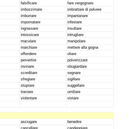
falsificare
fare vergognare
imbozzimare
imbrattare di polvere
imburrare
impantanare
impomatare
infestare
ingrassare
insultare
intossicare
intrugliare
maculare
manipolare
marchiare
mettere alla gogna
offendere
oliare
pervertire
polverizzare
rovinare
sbugiardare
screditare
segnare
sfregiare
sigillare
stuprare
suggellare
traviare
umiliare
violentare
vistare
asciugare
benedire
cancellare
candeggiare