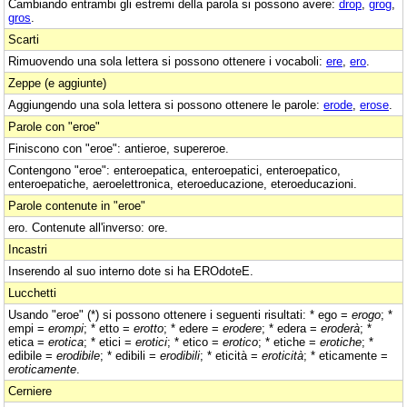
Cambiando entrambi gli estremi della parola si possono avere:
drop
,
grog
,
gros
.
Scarti
Rimuovendo una sola lettera si possono ottenere i vocaboli:
ere
,
ero
.
Zeppe (e aggiunte)
Aggiungendo una sola lettera si possono ottenere le parole:
erode
,
erose
.
Parole con "eroe"
Finiscono con "eroe": antieroe, supereroe.
Contengono "eroe": enteroepatica, enteroepatici, enteroepatico,
enteroepatiche, aeroelettronica, eteroeducazione, eteroeducazioni.
Parole contenute in "eroe"
ero. Contenute all'inverso: ore.
Incastri
Inserendo al suo interno dote si ha EROdoteE.
Lucchetti
Usando "eroe" (*) si possono ottenere i seguenti risultati: * ego =
erogo
; *
empi =
erompi
; * etto =
erotto
; * edere =
erodere
; * edera =
eroderà
; *
etica =
erotica
; * etici =
erotici
; * etico =
erotico
; * etiche =
erotiche
; *
edibile =
erodibile
; * edibili =
erodibili
; * eticità =
eroticità
; * eticamente =
eroticamente
.
Cerniere