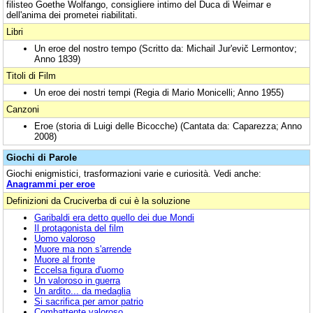
filisteo Goethe Wolfango, consigliere intimo del Duca di Weimar e
dell'anima dei prometei riabilitati.
Libri
Un eroe del nostro tempo (Scritto da: Michail Jur'evič Lermontov;
Anno 1839)
Titoli di Film
Un eroe dei nostri tempi (Regia di Mario Monicelli; Anno 1955)
Canzoni
Eroe (storia di Luigi delle Bicocche) (Cantata da: Caparezza; Anno
2008)
Giochi di Parole
Giochi enigmistici, trasformazioni varie e curiosità. Vedi anche:
Anagrammi per eroe
Definizioni da Cruciverba di cui è la soluzione
Garibaldi era detto quello dei due Mondi
Il protagonista del film
Uomo valoroso
Muore ma non s'arrende
Muore al fronte
Eccelsa figura d'uomo
Un valoroso in guerra
Un ardito... da medaglia
Si sacrifica per amor patrio
Combattente valoroso