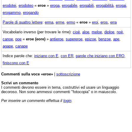
erodotei
,
erodoteo
«
eroe
»
eroga
,
erogabile
,
erogabili
,
erogabilità
,
erogai
,
erogammo
,
erogando
Parole di quattro lettere
:
erma
,
erme
,
ermo
«
eroe
»
eroi
,
eros
,
erra
Vocabolario inverso (per trovare le rime):
cioè
,
aloe
,
meloe
,
diploe
,
noè
,
canoe
,
poe
«
eroe (eore)
»
antieroe
,
supereroe
,
epizoe
,
benzoe
,
ape
,
agape
,
canape
Indice parole che:
iniziano con E
,
con ER
,
parole che iniziano con ERO
,
finiscono con E
Commenti sulla voce «eroe»
|
sottoscrizione
Scrivi un commento
I commenti devono essere in tema, costruttivi ed usare un linguaggio
decoroso. Non sono ammessi commenti "fotocopia" o in maiuscolo.
Per inserire un commento effettua il
login
.