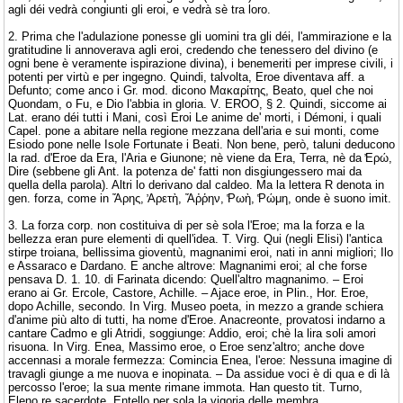
agli déi vedrà congiunti gli eroi, e vedrà sè tra loro.
2. Prima che l'adulazione ponesse gli uomini tra gli déi, l'ammirazione e la
gratitudine li annoverava agli eroi, credendo che tenessero del divino (e
ogni bene è veramente ispirazione divina), i benemeriti per imprese civili, i
potenti per virtù e per ingegno. Quindi, talvolta, Eroe diventava aff. a
Defunto; come anco i Gr. mod. dicono Μακαρίτης, Beato, quel che noi
Quondam, o Fu, e Dio l'abbia in gloria. V. EROO, § 2. Quindi, siccome ai
Lat. erano déi tutti i Mani, così Eroi Le anime de' morti, i Démoni, i quali
Capel. pone a abitare nella regione mezzana dell'aria e sui monti, come
Esiodo pone nelle Isole Fortunate i Beati. Non bene, però, taluni deducono
la rad. d'Eroe da Era, l'Aria e Giunone; nè viene da Era, Terra, nè da ̓Ερώ,
Dire (sebbene gli Ant. la potenza de' fatti non disgiungessero mai da
quella della parola). Altri lo derivano dal caldeo. Ma la lettera R denota in
gen. forza, come in Ἄρης, ̓Αρετὴ, Ἄῤῥην, ̔Ρωὴ, ̔Ρώμη, onde è suono imit.
3. La forza corp. non costituiva di per sè sola l'Eroe; ma la forza e la
bellezza eran pure elementi di quell'idea. T. Virg. Qui (negli Elisi) l'antica
stirpe troiana, bellissima gioventù, magnanimi eroi, nati in anni migliori; Ilo
e Assaraco e Dardano. E anche altrove: Magnanimi eroi; al che forse
pensava D. 1. 10. di Farinata dicendo: Quell'altro magnanimo. – Eroi
erano ai Gr. Ercole, Castore, Achille. – Ajace eroe, in Plin., Hor. Eroe,
dopo Achille, secondo. In Virg. Museo poeta, in mezzo a grande schiera
d'anime più alto di tutti, ha nome d'Eroe. Anacreonte, provatosi indarno a
cantare Cadmo e gli Atridi, soggiunge: Addio, eroi; chè la lira soli amori
risuona. In Virg. Enea, Massimo eroe, o Eroe senz'altro; anche dove
accennasi a morale fermezza: Comincia Enea, l'eroe: Nessuna imagine di
travagli giunge a me nuova e inopinata. – Da assidue voci è di qua e di là
percosso l'eroe; la sua mente rimane immota. Han questo tit. Turno,
Eleno re sacerdote, Entello per sola la vigoria delle membra.