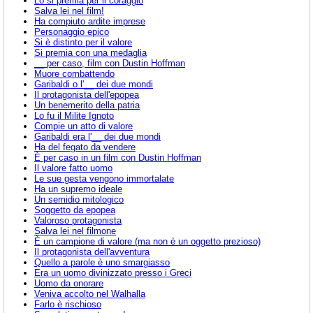
Lo si premia per il coraggio
Salva lei nel film!
Ha compiuto ardite imprese
Personaggio epico
Si è distinto per il valore
Si premia con una medaglia
__ per caso, film con Dustin Hoffman
Muore combattendo
Garibaldi o l'__ dei due mondi
Il protagonista dell'epopea
Un benemerito della patria
Lo fu il Milite Ignoto
Compie un atto di valore
Garibaldi era l'__ dei due mondi
Ha del fegato da vendere
È per caso in un film con Dustin Hoffman
Il valore fatto uomo
Le sue gesta vengono immortalate
Ha un supremo ideale
Un semidio mitologico
Soggetto da epopea
Valoroso protagonista
Salva lei nel filmone
È un campione di valore (ma non è un oggetto prezioso)
Il protagonista dell'avventura
Quello a parole è uno smargiasso
Era un uomo divinizzato presso i Greci
Uomo da onorare
Veniva accolto nel Walhalla
Farlo è rischioso