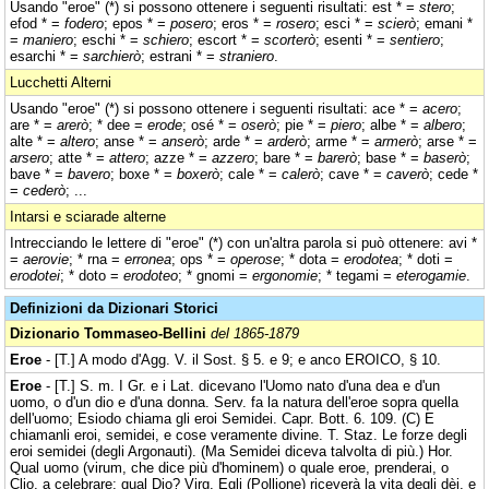
Usando "eroe" (*) si possono ottenere i seguenti risultati: est * =
stero
;
efod * =
fodero
; epos * =
posero
; eros * =
rosero
; esci * =
scierò
; emani *
=
maniero
; eschi * =
schiero
; escort * =
scorterò
; esenti * =
sentiero
;
esarchi * =
sarchierò
; estrani * =
straniero
.
Lucchetti Alterni
Usando "eroe" (*) si possono ottenere i seguenti risultati: ace * =
acero
;
are * =
arerò
; * dee =
erode
; osé * =
oserò
; pie * =
piero
; albe * =
albero
;
alte * =
altero
; anse * =
anserò
; arde * =
arderò
; arme * =
armerò
; arse * =
arsero
; atte * =
attero
; azze * =
azzero
; bare * =
barerò
; base * =
baserò
;
bave * =
bavero
; boxe * =
boxerò
; cale * =
calerò
; cave * =
caverò
; cede *
=
cederò
; ...
Intarsi e sciarade alterne
Intrecciando le lettere di "eroe" (*) con un'altra parola si può ottenere: avi *
=
aerovie
; * rna =
erronea
; ops * =
operose
; * dota =
erodotea
; * doti =
erodotei
; * doto =
erodoteo
; * gnomi =
ergonomie
; * tegami =
eterogamie
.
Definizioni da Dizionari Storici
Dizionario Tommaseo-Bellini
del 1865-1879
Eroe
- [T.] A modo d'Agg. V. il Sost. § 5. e 9; e anco EROICO, § 10.
Eroe
- [T.] S. m. I Gr. e i Lat. dicevano l'Uomo nato d'una dea e d'un
uomo, o d'un dio e d'una donna. Serv. fa la natura dell'eroe sopra quella
dell'uomo; Esiodo chiama gli eroi Semidei. Capr. Bott. 6. 109. (C) E
chiamanli eroi, semidei, e cose veramente divine. T. Staz. Le forze degli
eroi semidei (degli Argonauti). (Ma Semidei diceva talvolta di più.) Hor.
Qual uomo (virum, che dice più d'hominem) o quale eroe, prenderai, o
Clio, a celebrare; qual Dio? Virg. Egli (Pollione) riceverà la vita degli dèi, e