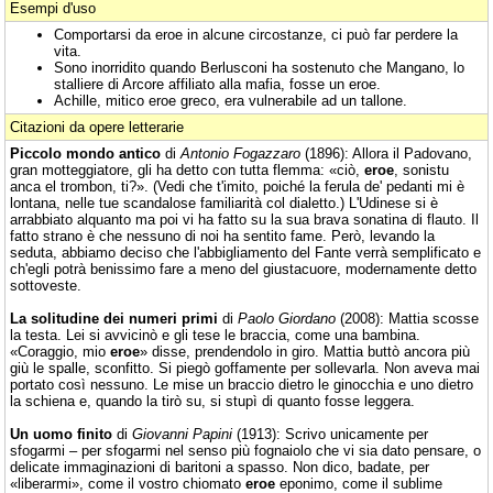
Esempi d'uso
Comportarsi da eroe in alcune circostanze, ci può far perdere la
vita.
Sono inorridito quando Berlusconi ha sostenuto che Mangano, lo
stalliere di Arcore affiliato alla mafia, fosse un eroe.
Achille, mitico eroe greco, era vulnerabile ad un tallone.
Citazioni da opere letterarie
Piccolo mondo antico
di
Antonio Fogazzaro
(1896): Allora il Padovano,
gran motteggiatore, gli ha detto con tutta flemma: «ciò,
eroe
, sonistu
anca el trombon, ti?». (Vedi che t'imito, poiché la ferula de' pedanti mi è
lontana, nelle tue scandalose familiarità col dialetto.) L'Udinese si è
arrabbiato alquanto ma poi vi ha fatto su la sua brava sonatina di flauto. Il
fatto strano è che nessuno di noi ha sentito fame. Però, levando la
seduta, abbiamo deciso che l'abbigliamento del Fante verrà semplificato e
ch'egli potrà benissimo fare a meno del giustacuore, modernamente detto
sottoveste.
La solitudine dei numeri primi
di
Paolo Giordano
(2008): Mattia scosse
la testa. Lei si avvicinò e gli tese le braccia, come una bambina.
«Coraggio, mio
eroe
» disse, prendendolo in giro. Mattia buttò ancora più
giù le spalle, sconfitto. Si piegò goffamente per sollevarla. Non aveva mai
portato così nessuno. Le mise un braccio dietro le ginocchia e uno dietro
la schiena e, quando la tirò su, si stupì di quanto fosse leggera.
Un uomo finito
di
Giovanni Papini
(1913): Scrivo unicamente per
sfogarmi – per sfogarmi nel senso più fognaiolo che vi sia dato pensare, o
delicate immaginazioni di baritoni a spasso. Non dico, badate, per
«liberarmi», come il vostro chiomato
eroe
eponimo, come il sublime