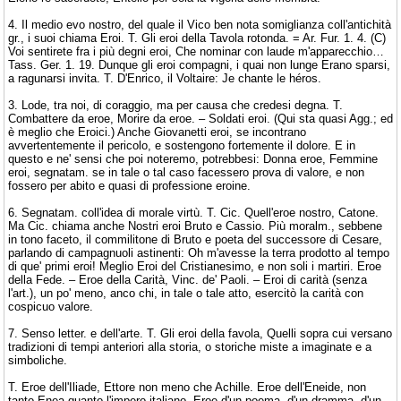
4. Il medio evo nostro, del quale il Vico ben nota somiglianza coll'antichità
gr., i suoi chiama Eroi. T. Gli eroi della Tavola rotonda. = Ar. Fur. 1. 4. (C)
Voi sentirete fra i più degni eroi, Che nominar con laude m'apparecchio…
Tass. Ger. 1. 19. Dunque gli eroi compagni, i quai non lunge Erano sparsi,
a ragunarsi invita. T. D'Enrico, il Voltaire: Je chante le héros.
3. Lode, tra noi, di coraggio, ma per causa che credesi degna. T.
Combattere da eroe, Morire da eroe. – Soldati eroi. (Qui sta quasi Agg.; ed
è meglio che Eroici.) Anche Giovanetti eroi, se incontrano
avvertentemente il pericolo, e sostengono fortemente il dolore. E in
questo e ne' sensi che poi noteremo, potrebbesi: Donna eroe, Femmine
eroi, segnatam. se in tale o tal caso facessero prova di valore, e non
fossero per abito e quasi di professione eroine.
6. Segnatam. coll'idea di morale virtù. T. Cic. Quell'eroe nostro, Catone.
Ma Cic. chiama anche Nostri eroi Bruto e Cassio. Più moralm., sebbene
in tono faceto, il commilitone di Bruto e poeta del successore di Cesare,
parlando di campagnuoli astinenti: Oh m'avesse la terra prodotto al tempo
di que' primi eroi! Meglio Eroi del Cristianesimo, e non soli i martiri. Eroe
della Fede. – Eroe della Carità, Vinc. de' Paoli. – Eroi di carità (senza
l'art.), un po' meno, anco chi, in tale o tale atto, esercitò la carità con
cospicuo valore.
7. Senso letter. e dell'arte. T. Gli eroi della favola, Quelli sopra cui versano
tradizioni di tempi anteriori alla storia, o storiche miste a imaginate e a
simboliche.
T. Eroe dell'Iliade, Ettore non meno che Achille. Eroe dell'Eneide, non
tanto Enea quanto l'impero italiano. Eroe d'un poema, d'un dramma, d'un