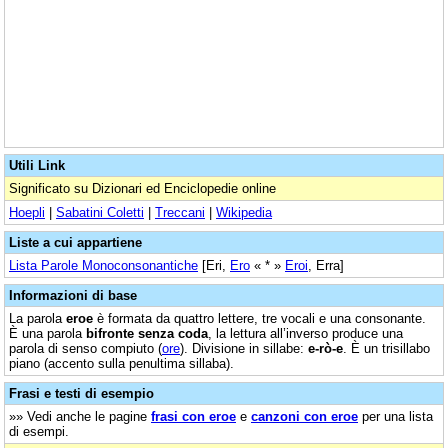
Utili Link
Significato su Dizionari ed Enciclopedie online
Hoepli
|
Sabatini Coletti
|
Treccani
|
Wikipedia
Liste a cui appartiene
Lista Parole Monoconsonantiche
[Eri,
Ero
« * »
Eroi
, Erra]
Informazioni di base
La parola
eroe
è formata da quattro lettere, tre vocali e una consonante.
È una parola
bifronte senza coda
, la lettura all’inverso produce una
parola di senso compiuto (
ore
). Divisione in sillabe:
e-rò-e
. È un trisillabo
piano (accento sulla penultima sillaba).
Frasi e testi di esempio
»» Vedi anche le pagine
frasi con eroe
e
canzoni con eroe
per una lista
di esempi.