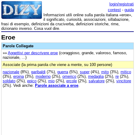
login/registrati
contest
-
guida
Informazioni utili online sulla parola italiana «eroe»,
il significato, curiosità, associazioni, sillabazione,
frasi di esempio, definizioni da cruciverba, definizioni storiche, rime,
dizionario inverso. Cosa vuol dire.
Eroe
Parole Collegate
»»
Aggettivi per descrivere eroe
(coraggioso, grande, valoroso, famoso,
nazionale, ...)
Associate (la prima parola che viene a mente, su 100 persone)
nazionale
(8%),
garibaldi
(7%),
guerra
(5%),
super
(4%),
mito
(3%),
mitico
(3%),
eroina
(3%),
moderno
(2%),
omerico
(2%),
medaglia
(2%),
re
(2%),
soldato
(2%),
epico
(2%),
mio
(2%),
ercole
(2%),
salvatore
(2%),
vincitore
(2%). Vedi anche:
Parole associate a eroe
.