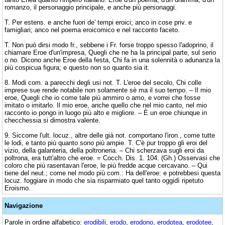
romanzo, il personaggio principale, e anche più personaggi.
T. Per estens. e anche fuori de' tempi eroici; anco in cose priv. e
famigliari; anco nel poema eroicomico e nel racconto faceto.
T. Non può dirsi modo fr., sebbene i Fr. forse troppo spesso l'adoprino, il
chiamare Eroe d'un'impresa, Quegli che ne ha la principal parte, sul serio
o no. Dicono anche Eroe della festa, Chi fa in una solennità o adunanza la
più cospicua figura; e questo non so quanto sia it.
8. Modi com. a parecchi degli usi not. T. L'eroe del secolo, Chi colle
imprese sue rende notabile non solamente sè ma il suo tempo. – Il mio
eroe, Quegli che io come tale più ammiro o amo, e vorrei che fosse
imitato o imitarlo. Il mio eroe, anche quello che nel mio canto, nel mio
racconto io pongo in luogo più alto e migliore. – È un eroe chiunque in
checchessia si dimostra valente.
9. Siccome l'ult. locuz., altre delle già not. comportano l'iron., come tutte
le lodi, e tanto più quanto sono più ampie. T. C'è pur troppo gli eroi del
vizio, della galanteria, della poltroneria. – Chi scherzava sugli eroi da
poltrona, era tutt'altro che eroe. = Cocch. Dis. 1. 104. (Gh.) Osservasi che
coloro che più rasentavan l'eroe, le più fredde acque cercavano. – Qui
tiene del neut.; come nel modo più com.: Ha dell'eroe: e potrebbesi questa
locuz. foggiare in modo che sia risparmiato quel tanto oggidì ripetuto
Eroismo.
Navigazione
Parole in ordine alfabetico:
erodibili
,
erodo
,
erodono
,
erodotea
,
erodotee
,