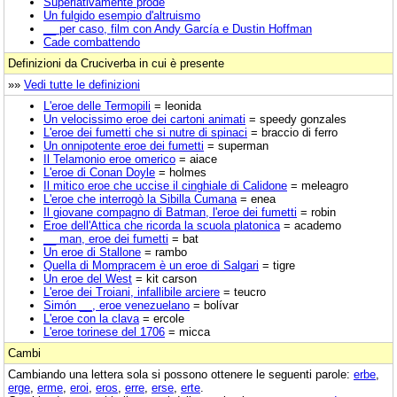
Superlativamente prode
Un fulgido esempio d'altruismo
__ per caso, film con Andy García e Dustin Hoffman
Cade combattendo
Definizioni da Cruciverba in cui è presente
»»
Vedi tutte le definizioni
L'eroe delle Termopili
= leonida
Un velocissimo eroe dei cartoni animati
= speedy gonzales
L'eroe dei fumetti che si nutre di spinaci
= braccio di ferro
Un onnipotente eroe dei fumetti
= superman
Il Telamonio eroe omerico
= aiace
L'eroe di Conan Doyle
= holmes
Il mitico eroe che uccise il cinghiale di Calidone
= meleagro
L'eroe che interrogò la Sibilla Cumana
= enea
Il giovane compagno di Batman, l'eroe dei fumetti
= robin
Eroe dell'Attica che ricorda la scuola platonica
= academo
__ man, eroe dei fumetti
= bat
Un eroe di Stallone
= rambo
Quella di Mompracem è un eroe di Salgari
= tigre
Un eroe del West
= kit carson
L'eroe dei Troiani, infallibile arciere
= teucro
Simón __, eroe venezuelano
= bolívar
L'eroe con la clava
= ercole
L'eroe torinese del 1706
= micca
Cambi
Cambiando una lettera sola si possono ottenere le seguenti parole:
erbe
,
erge
,
erme
,
eroi
,
eros
,
erre
,
erse
,
erte
.