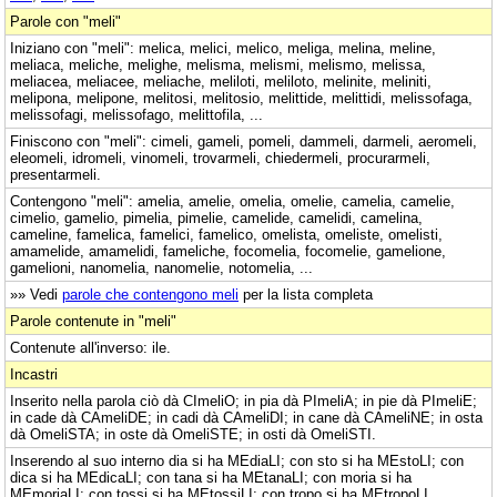
Parole con "meli"
Iniziano con "meli": melica, melici, melico, meliga, melina, meline,
meliaca, meliche, melighe, melisma, melismi, melismo, melissa,
meliacea, meliacee, meliache, meliloti, meliloto, melinite, meliniti,
melipona, melipone, melitosi, melitosio, melittide, melittidi, melissofaga,
melissofagi, melissofago, melittofila, ...
Finiscono con "meli": cimeli, gameli, pomeli, dammeli, darmeli, aeromeli,
eleomeli, idromeli, vinomeli, trovarmeli, chiedermeli, procurarmeli,
presentarmeli.
Contengono "meli": amelia, amelie, omelia, omelie, camelia, camelie,
cimelio, gamelio, pimelia, pimelie, camelide, camelidi, camelina,
cameline, famelica, famelici, famelico, omelista, omeliste, omelisti,
amamelide, amamelidi, fameliche, focomelia, focomelie, gamelione,
gamelioni, nanomelia, nanomelie, notomelia, ...
»» Vedi
parole che contengono meli
per la lista completa
Parole contenute in "meli"
Contenute all'inverso: ile.
Incastri
Inserito nella parola ciò dà CImeliO; in pia dà PImeliA; in pie dà PImeliE;
in cade dà CAmeliDE; in cadi dà CAmeliDI; in cane dà CAmeliNE; in osta
dà OmeliSTA; in oste dà OmeliSTE; in osti dà OmeliSTI.
Inserendo al suo interno dia si ha MEdiaLI; con sto si ha MEstoLI; con
dica si ha MEdicaLI; con tana si ha MEtanaLI; con moria si ha
MEmoriaLI; con tossi si ha MEtossiLI; con tropo si ha MEtropoLI.