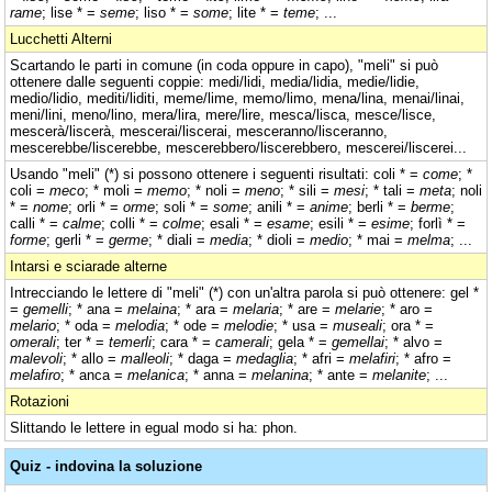
rame
; lise * =
seme
; liso * =
some
; lite * =
teme
; ...
Lucchetti Alterni
Scartando le parti in comune (in coda oppure in capo), "meli" si può
ottenere dalle seguenti coppie: medi/lidi, media/lidia, medie/lidie,
medio/lidio, mediti/liditi, meme/lime, memo/limo, mena/lina, menai/linai,
meni/lini, meno/lino, mera/lira, mere/lire, mesca/lisca, mesce/lisce,
mescerà/liscerà, mescerai/liscerai, mesceranno/lisceranno,
mescerebbe/liscerebbe, mescerebbero/liscerebbero, mescerei/liscerei...
Usando "meli" (*) si possono ottenere i seguenti risultati: coli * =
come
; *
coli =
meco
; * moli =
memo
; * noli =
meno
; * sili =
mesi
; * tali =
meta
; noli
* =
nome
; orli * =
orme
; soli * =
some
; anili * =
anime
; berli * =
berme
;
calli * =
calme
; colli * =
colme
; esali * =
esame
; esili * =
esime
; forlì * =
forme
; gerli * =
germe
; * diali =
media
; * dioli =
medio
; * mai =
melma
; ...
Intarsi e sciarade alterne
Intrecciando le lettere di "meli" (*) con un'altra parola si può ottenere: gel *
=
gemelli
; * ana =
melaina
; * ara =
melaria
; * are =
melarie
; * aro =
melario
; * oda =
melodia
; * ode =
melodie
; * usa =
museali
; ora * =
omerali
; ter * =
temerli
; cara * =
camerali
; gela * =
gemellai
; * alvo =
malevoli
; * allo =
malleoli
; * daga =
medaglia
; * afri =
melafiri
; * afro =
melafiro
; * anca =
melanica
; * anna =
melanina
; * ante =
melanite
; ...
Rotazioni
Slittando le lettere in egual modo si ha: phon.
Quiz - indovina la soluzione