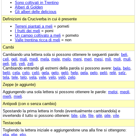
Sono coltivati in Trentino
Alberi di Golden
Gli alberi delle delicious
Definizioni da Cruciverba in cui è presente
Terreni piantati a meli
= pometi
I frutti dei meli
= pomi
Un campo coltivato a meli
= pometo
Valle trentina ricca di meli
= non
Cambi
Cambiando una lettera sola si possono ottenere le seguenti parole:
beli
,
celi
,
geli
,
mali
,
medi
,
mela
,
mele
,
melo
,
meni
,
meri
,
mesi
,
mili
,
moli
,
muli
,
peli
,
teli
,
veli
,
zeli
.
Cambiando entrambi gli estremi della parola si possono avere:
bela
,
belo
,
belò
,
cela
,
celo
,
celò
,
gela
,
gelo
,
gelò
,
help
,
pela
,
pelo
,
pelò
,
relè
,
selz
,
tela
,
tele
,
telo
,
vela
,
vele
,
velo
,
velò
,
zelo
.
Zeppe (e aggiunte)
Aggiungendo una sola lettera si possono ottenere le parole:
meloi
,
meoli
,
merli
,
mieli
.
Antipodi (con o senza cambio)
Spostando la prima lettera in fondo (eventualmente cambiandola) e
invertendo il tutto si possono ottenere:
bile
,
cile
,
file
,
gilè
,
pile
,
vile
.
Testacoda
Togliendo la lettera iniziale e aggiungendone una alla fine si ottengono:
elia
,
elie
,
elio
.