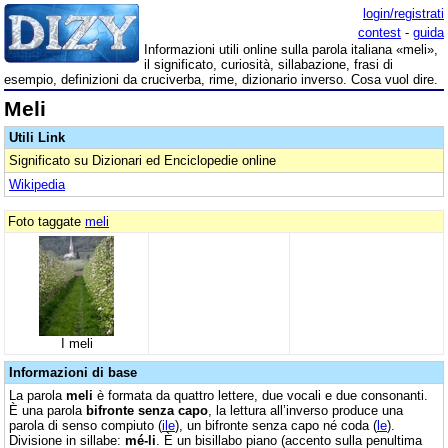
login/registrati
contest
-
guida
Informazioni utili online sulla parola italiana «meli»,
il significato, curiosità, sillabazione, frasi di
esempio, definizioni da cruciverba, rime, dizionario inverso. Cosa vuol dire.
Meli
Utili Link
Significato su Dizionari ed Enciclopedie online
Wikipedia
Foto taggate
meli
I meli
Informazioni di base
La parola
meli
è formata da quattro lettere, due vocali e due consonanti.
È una parola
bifronte senza capo
, la lettura all’inverso produce una
parola di senso compiuto (
ile
), un bifronte senza capo né coda (
le
).
Divisione in sillabe:
mé-li
. È un bisillabo piano (accento sulla penultima