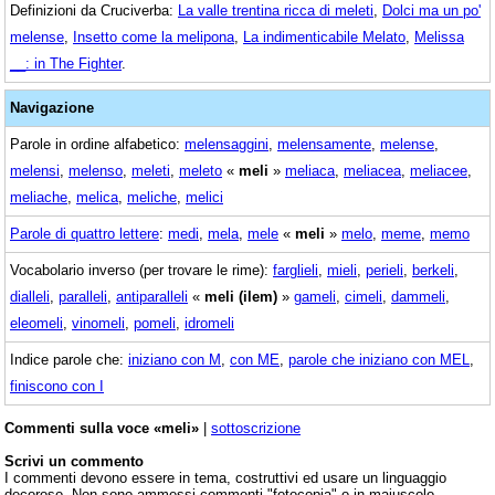
Definizioni da Cruciverba:
La valle trentina ricca di meleti
,
Dolci ma un po'
melense
,
Insetto come la melipona
,
La indimenticabile Melato
,
Melissa
__: in The Fighter
.
Navigazione
Parole in ordine alfabetico:
melensaggini
,
melensamente
,
melense
,
melensi
,
melenso
,
meleti
,
meleto
«
meli
»
meliaca
,
meliacea
,
meliacee
,
meliache
,
melica
,
meliche
,
melici
Parole di quattro lettere
:
medi
,
mela
,
mele
«
meli
»
melo
,
meme
,
memo
Vocabolario inverso (per trovare le rime):
farglieli
,
mieli
,
perieli
,
berkeli
,
dialleli
,
paralleli
,
antiparalleli
«
meli (ilem)
»
gameli
,
cimeli
,
dammeli
,
eleomeli
,
vinomeli
,
pomeli
,
idromeli
Indice parole che:
iniziano con M
,
con ME
,
parole che iniziano con MEL
,
finiscono con I
Commenti sulla voce «meli»
|
sottoscrizione
Scrivi un commento
I commenti devono essere in tema, costruttivi ed usare un linguaggio
decoroso. Non sono ammessi commenti "fotocopia" o in maiuscolo.