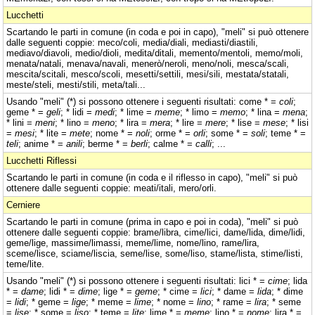
Lucchetti
Scartando le parti in comune (in coda e poi in capo), "meli" si può ottenere
dalle seguenti coppie: meco/coli, media/diali, mediasti/diastili,
mediavo/diavoli, medio/dioli, medita/ditali, memento/mentoli, memo/moli,
menata/natali, menava/navali, menerò/neroli, meno/noli, mesca/scali,
mescita/scitali, mesco/scoli, mesetti/settili, mesi/sili, mestata/statali,
meste/steli, mesti/stili, meta/tali...
Usando "meli" (*) si possono ottenere i seguenti risultati: come * =
coli
;
geme * =
geli
; * lidi =
medi
; * lime =
meme
; * limo =
memo
; * lina =
mena
;
* lini =
meni
; * lino =
meno
; * lira =
mera
; * lire =
mere
; * lise =
mese
; * lisi
=
mesi
; * lite =
mete
; nome * =
noli
; orme * =
orli
; some * =
soli
; teme * =
teli
; anime * =
anili
; berme * =
berli
; calme * =
calli
; ...
Lucchetti Riflessi
Scartando le parti in comune (in coda e il riflesso in capo), "meli" si può
ottenere dalle seguenti coppie: meati/itali, mero/orli.
Cerniere
Scartando le parti in comune (prima in capo e poi in coda), "meli" si può
ottenere dalle seguenti coppie: brame/libra, cime/lici, dame/lida, dime/lidi,
geme/lige, massime/limassi, meme/lime, nome/lino, rame/lira,
sceme/lisce, sciame/liscia, seme/lise, some/liso, stame/lista, stime/listi,
teme/lite.
Usando "meli" (*) si possono ottenere i seguenti risultati: lici * =
cime
; lida
* =
dame
; lidi * =
dime
; lige * =
geme
; * cime =
lici
; * dame =
lida
; * dime
=
lidi
; * geme =
lige
; * meme =
lime
; * nome =
lino
; * rame =
lira
; * seme
=
lise
; * some =
liso
; * teme =
lite
; lime * =
meme
; lino * =
nome
; lira * =