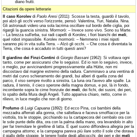
diano frutti.
Citazioni da opere letterarie
Il caso Korolev
di
Paolo Aresi
(2011): Scosse la testa, guardò il tavolo,
poi alzò gli occhi verso l'orizzonte, pensò: Valentina, Yuri, Natalia. Nina.
Gli astronauti videro una sola lacrima oscillare sul bordo delle ciglia, poi
rigargli la guancia sinistra. Mormorò: – Invece sono vivo. Sono su Marte.
– La brezza sull'erba, sui radi capelli di Korolev, i fiori bianchi dei
meli
,
quel robot impassibile. Korolev mormorò: – Nemmeno i miei nipoti
saranno più in vita sulla Terra. – Alzò gli occhi. – Che cosa è diventata la
Terra, che cosa è accaduto in tutti questi anni?
Il giardino dei Finzi-Contini
di
Giorgio Bassani
(1962): Si voltava ogni
tanto, come per assicurarsi che lo seguissi. Ed io non lo seguivo, invece,
o meglio, pur avvicinandomi progressivamente alla Hütte, non mi
discostavo dal margine estremo della radura. Camminavo a una ventina di
metri dal curvo schieramento dei grandi, bui alberi di quella zona del
parco, il viso sempre rivolto a sinistra. La luna ora l'avevo alle spalle. La
radura, il tennis, il cieco sperone della magna domus, e poi, là in fondo,
incombente sopra le cime fronzute dei
meli
, dei fichi, dei susini, dei peri,
lo spalto della Mura degli Angeli. Tutto appariva chiaro, netto, come in
rilievo, in luce meglio che non di giorno.
Profumo
di
Luigi Capuana
(1892): Ed ecco Pina, coi bambini della
mezzadra afferrati alla gonna, che saltellava e faceva smoffiacce per la
viottola, tra le stoppie, picchiando su la cartapecora del cembalo ora con
le sole punte delle dita, ora con la palma della mano, ora levandolo in alto
per far tremolare le girelline di latta. E quel suono diffondeva allegria per la
campagna attorno; e la campagna pareva più ilare sotto il sole che dorava
il giallo delle stoppie, le tenere foglie degli albicocchi, dei peri e dei
meli