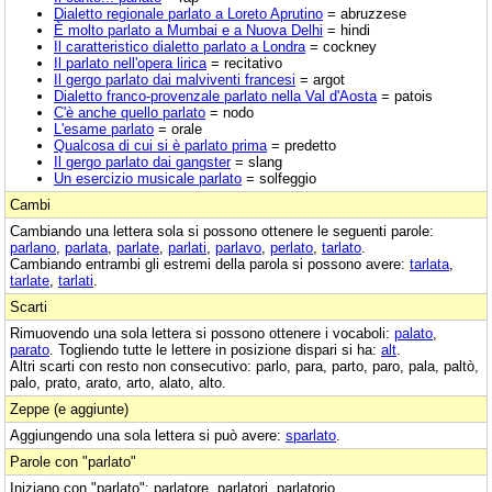
Dialetto regionale parlato a Loreto Aprutino
= abruzzese
È molto parlato a Mumbai e a Nuova Delhi
= hindi
Il caratteristico dialetto parlato a Londra
= cockney
Il parlato nell'opera lirica
= recitativo
Il gergo parlato dai malviventi francesi
= argot
Dialetto franco-provenzale parlato nella Val d'Aosta
= patois
C'è anche quello parlato
= nodo
L'esame parlato
= orale
Qualcosa di cui si è parlato prima
= predetto
Il gergo parlato dai gangster
= slang
Un esercizio musicale parlato
= solfeggio
Cambi
Cambiando una lettera sola si possono ottenere le seguenti parole:
parlano
,
parlata
,
parlate
,
parlati
,
parlavo
,
perlato
,
tarlato
.
Cambiando entrambi gli estremi della parola si possono avere:
tarlata
,
tarlate
,
tarlati
.
Scarti
Rimuovendo una sola lettera si possono ottenere i vocaboli:
palato
,
parato
. Togliendo tutte le lettere in posizione dispari si ha:
alt
.
Altri scarti con resto non consecutivo: parlo, para, parto, paro, pala, paltò,
palo, prato, arato, arto, alato, alto.
Zeppe (e aggiunte)
Aggiungendo una sola lettera si può avere:
sparlato
.
Parole con "parlato"
Iniziano con "parlato": parlatore, parlatori, parlatorio.