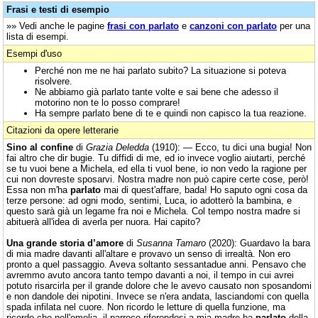
Frasi e testi di esempio
»» Vedi anche le pagine
frasi con parlato
e
canzoni con parlato
per una
lista di esempi.
Esempi d'uso
Perché non me ne hai parlato subito? La situazione si poteva
risolvere.
Ne abbiamo già parlato tante volte e sai bene che adesso il
motorino non te lo posso comprare!
Ha sempre parlato bene di te e quindi non capisco la tua reazione.
Citazioni da opere letterarie
Sino al confine
di
Grazia Deledda
(1910): — Ecco, tu dici una bugia! Non
fai altro che dir bugie. Tu diffidi di me, ed io invece voglio aiutarti, perché
se tu vuoi bene a Michela, ed ella ti vuol bene, io non vedo la ragione per
cui non dovreste sposarvi. Nostra madre non può capire certe cose, però!
Essa non m'ha
parlato
mai di quest'affare, bada! Ho saputo ogni cosa da
terze persone: ad ogni modo, sentimi, Luca, io adotterò la bambina, e
questo sarà già un legame fra noi e Michela. Col tempo nostra madre si
abituerà all'idea di averla per nuora. Hai capito?
Una grande storia d’amore
di
Susanna Tamaro
(2020): Guardavo la bara
di mia madre davanti all'altare e provavo un senso di irrealtà. Non ero
pronto a quel passaggio. Aveva soltanto sessantadue anni. Pensavo che
avremmo avuto ancora tanto tempo davanti a noi, il tempo in cui avrei
potuto risarcirla per il grande dolore che le avevo causato non sposandomi
e non dandole dei nipotini. Invece se n'era andata, lasciandomi con quella
spada infilata nel cuore. Non ricordo le letture di quella funzione, ma
ricordo che nell'omelia, il parroco riferendosi a mia madre ha
parlato
della