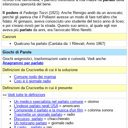
silenziosa operosità del bene.
Il podere
di
Federigo Tozzi
(1921): Anche Remigio andò da un avvocato;
perché gli pareva che il Pollastri avesse un modo di fare tutt'altro che
fidato. Al ginnasio, aveva conosciuto uno studente del terzo anno di liceo;
e poi s'erano rivisti per la strada. Questo suo amico, al quale egli non
aveva più
parlato
da anni, era l'avvocato Mino Neretti.
Canzoni
Qualcuno ha parlato (Cantata da: I Rilevati; Anno 1967)
Giochi di Parole
Giochi enigmistici, trasformazioni varie e curiosità. Vedi anche:
Anagrammi per parlato
Definizioni da Cruciverba di cui è la soluzione
Comune nodo dei marinai
Così è il giornale radio
Definizioni da Cruciverba in cui è presente
»»
Vedi tutte le definizioni
Un medico specialista nel parlato comune
= otorino
L'inglese parlato negli USA
= americano
Comprende il parlato e la musica d'un film
= colonna sonora
Trasmette un giornale parlato
= radio
Discusso, parlato
= chiacchierato
Un notiziario parlato
= giornale radio
Il canto... parlato
= rap