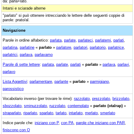
da: parla+lato.
Intarsi e sciarade alterne
"parlato" si può ottenere intrecciando le lettere delle seguenti coppie di
parole: prato/al.
Navigazione
Parole in ordine alfabetico:
parlata
,
parlate
,
parlateci
,
parlatemi
,
parlati
,
parlatina
,
parlatine
«
parlato
»
parlatore
,
parlatori
,
parlatorio
,
parlatrice
,
parlatrici
,
parlava
,
parlavamo
Parole di sette lettere
:
parlata
,
parlate
,
parlati
«
parlato
»
parlava
,
parlavi
,
parlavo
Lista Aggettivi
:
parlamentare
,
parlante
«
parlato
»
parmigiano
,
parossistico
Vocabolario inverso (per trovare le rime):
razzolato
,
prezzolato
,
brizzolato
,
sbozzolato
,
sminuzzolato
,
ruzzolato
,
contemplato
«
parlato (otalrap)
»
straparlato
,
riparlato
,
sparlato
,
tarlato
,
intarlato
,
merlato
,
smerlato
Indice parole che:
iniziano con P
,
con PA
,
parole che iniziano con PAR
,
finiscono con O