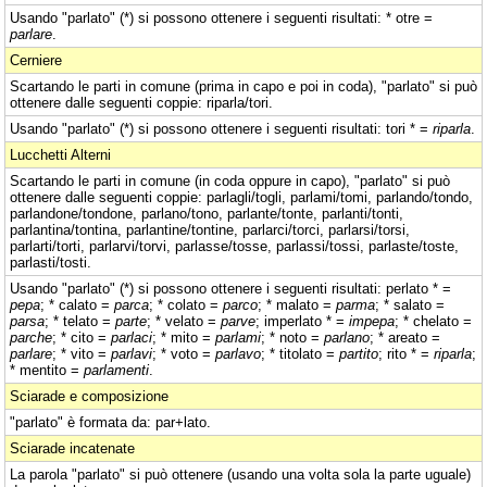
Usando "parlato" (*) si possono ottenere i seguenti risultati: * otre =
parlare
.
Cerniere
Scartando le parti in comune (prima in capo e poi in coda), "parlato" si può
ottenere dalle seguenti coppie: riparla/tori.
Usando "parlato" (*) si possono ottenere i seguenti risultati: tori * =
riparla
.
Lucchetti Alterni
Scartando le parti in comune (in coda oppure in capo), "parlato" si può
ottenere dalle seguenti coppie: parlagli/togli, parlami/tomi, parlando/tondo,
parlandone/tondone, parlano/tono, parlante/tonte, parlanti/tonti,
parlantina/tontina, parlantine/tontine, parlarci/torci, parlarsi/torsi,
parlarti/torti, parlarvi/torvi, parlasse/tosse, parlassi/tossi, parlaste/toste,
parlasti/tosti.
Usando "parlato" (*) si possono ottenere i seguenti risultati: perlato * =
pepa
; * calato =
parca
; * colato =
parco
; * malato =
parma
; * salato =
parsa
; * telato =
parte
; * velato =
parve
; imperlato * =
impepa
; * chelato =
parche
; * cito =
parlaci
; * mito =
parlami
; * noto =
parlano
; * areato =
parlare
; * vito =
parlavi
; * voto =
parlavo
; * titolato =
partito
; rito * =
riparla
;
* mentito =
parlamenti
.
Sciarade e composizione
"parlato" è formata da: par+lato.
Sciarade incatenate
La parola "parlato" si può ottenere (usando una volta sola la parte uguale)