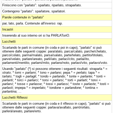
Finiscono con "parlato": sparlato, riparlato, straparlato.
Contengono "parlato": sparlatore, sparlatori.
Parole contenute in "parlato"
par, lato, parla. Contenute all'inverso: rap.
Incastri
Inserendo al suo interno ori si ha PARLAToriO.
Lucchetti
Scartando le parti in comune (in coda e poi in capo), "parlato" si può
ottenere dalle seguenti coppie: para/alato, parca/calato, parche/chelato,
parco/colato, parma/malato, parsa/salato, parte/telato, partito/titolato,
parve/velato, parlare/areato, parli/iato, parlaci/cito, parlai/ito,
parlamenti/mentito, parlami/mito, parlano/noto, parlavi/vito, parlavo/voto.
Usando "parlato" (*) si possono ottenere i seguenti risultati: straparla * =
strato
; * tomi =
parlami
; * tono =
parlano
; pepa * =
perlato
; tapa * =
tarlato
; * togli =
parlagli
; * tondo =
parlando
; * tonte =
parlante
; * tonti =
parlanti
; * torci =
parlarci
; * torsi =
parlarsi
; * torti =
parlarti
; * torvi =
parlarvi
; * tosse =
parlasse
; * tossi =
parlassi
; * toste =
parlaste
; * tosti =
parlasti
; impepa * =
imperlato
; * tondone =
parlandone
; * tontina =
parlantina
; ...
Lucchetti Riflessi
Scartando le parti in comune (in coda e il riflesso in capo), "parlato" si può
ottenere dalle seguenti coppie: parlava/avallato, parrò/orlato,
parlerà/areato, parlare/erto.