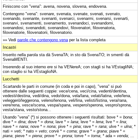
Finiscono con "vena": avena, novena, slovena, endovena.
Contengono "vena": svenare, svenata, svenate, svenati, svenato,
svenando, svenante, svenanti, svenarci, svenarmi, svenarsi, svenarti,
svenarvi, svenamenti, svenamento, svenandoci, svenandomi,
svenandosi, svenandoti, svenandovi, filovenatori, filovenatoria,
filovenatorie, filovenatorii, filovenatorio.
»» Vedi
parole che contengono vena
per la lista completa
Incastri
Inserito nella parola sta dà SvenaTA; in sto dà SvenaTO; in smentì dà
SvenaMENTI.
Inserendo al suo interno ere si ha VENereA; con stagli si ha VEstagliNA;
con staglio si ha VEstaglioNA.
Lucchetti
Scartando le parti in comune (in coda e poi in capo), "vena" si può
ottenere dalle seguenti coppie: vece/cena, veci/cina, vedenti/dentina,
vedesti/destina, vedi/dina, vedo/dona, vela/lana, velati/latina, vele/lena,
veleggerò/leggerona, veleno/lenona, veli/lina, velisti/listina, vera/rana,
vere/rena, vesce/scena, vespa/spana, vespero/sperona, vespro/sprona,
vesta/stana, vesto/stona...
Usando "vena" (*) si possono ottenere i seguenti risultati: bove * =
bona
;
dive * =
dina
; dove * =
dona
; lave * =
lana
; leve * =
lena
; live * =
lina
;
nave * =
nana
; nove * =
nona
; pive * =
pina
; rave * =
rana
; ulve * =
ulna
; *
nati =
veti
; * nato =
veto
; corvè * =
corna
; grave * =
grana
; piave * =
piana
; pieve * =
piena
; prove * =
prona
; torve * =
torna
; * ada =
venda
; ...