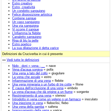
Estro creativo
Estro, creatività
Un condotto sanguigno
Felice disposizione artistica
Contiene sangue
Un vaso sanguigno
Una via sanguigna
Vi scorre il sangue
L'infiamma la flebite
Canaletto sanguigno
Riga di blu la pelle
Estro poetico
La sua dilatazione è detta varice
Definizioni da Cruciverba in cui è presente
»»
Vedi tutte le definizioni
Nido : doni = vena : __
= nave
Vena d'acqua sorgiva
= polla
Una vena a lato del collo
= giugulare
La vena che assale
= estro
Infiammazione di una vena
= flebite
Una vena mineraria o un furbo di tre cotte
= filone
È causa dell'occlusione di una vena
= embolo
La vena d'acqua che dà origine a un fiume
= sorgente
Restringimento di una vena
= stenosi
Introdotto in vena come un veleno o un farmaco
= inoculato
Una iniezione in vena
= fleboclisi, flebo
Una vena della gamba
= safena
Ingrossamento della vena
= varice