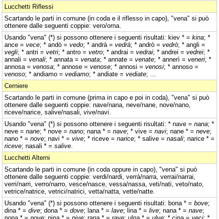
Lucchetti Riflessi
Scartando le parti in comune (in coda e il riflesso in capo), "vena" si può
ottenere dalle seguenti coppie: vero/orna.
Usando "vena" (*) si possono ottenere i seguenti risultati: kiev * =
kina
; *
ance =
vece
; * andò =
vedo
; * andrà =
vedrà
; * andrò =
vedrò
; * angli =
vegli
; * antri =
vetri
; * antro =
vetro
; * andrai =
vedrai
; * andrei =
vedrei
; *
annali =
venali
; * annata =
venata
; * annate =
venate
; * annerì =
veneri
; *
annosa =
venosa
; * annose =
venose
; * annosi =
venosi
; * annoso =
venoso
; * andiamo =
vediamo
; * andiate =
vediate
; ...
Cerniere
Scartando le parti in comune (prima in capo e poi in coda), "vena" si può
ottenere dalle seguenti coppie: nave/nana, neve/nane, nove/nano,
riceve/narice, salive/nasali, vive/navi.
Usando "vena" (*) si possono ottenere i seguenti risultati: * nave =
nana
; *
neve =
nane
; * nove =
nano
; nana * =
nave
; * vive =
navi
; nane * =
neve
;
nano * =
nove
; navi * =
vive
; * riceve =
narice
; * salive =
nasali
; narice * =
riceve
; nasali * =
salive
.
Lucchetti Alterni
Scartando le parti in comune (in coda oppure in capo), "vena" si può
ottenere dalle seguenti coppie: verdi/nardi, verrà/narra, verrai/narrai,
verri/narri, verro/narro, vesce/nasce, vessa/nassa, veti/nati, veto/nato,
vetrice/natrice, vetrici/natrici, vetta/natta, vette/natte.
Usando "vena" (*) si possono ottenere i seguenti risultati: bona * =
bove
;
dina * =
dive
; dona * =
dove
; lana * =
lave
; lina * =
live
; nana * =
nave
;
nona * =
nove
; pina * =
pive
; rana * =
rave
; ulna * =
ulve
; * cina =
veci
; *