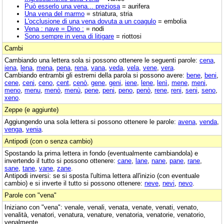
Può esserlo una vena... preziosa
= aurifera
Una vena del marmo
= striatura, stria
L'occlusione di una vena dovuta a un coagulo
= embolia
Vena : nave = Dino :
= nodi
Sono sempre in vena di litigare
= riottosi
Cambi
Cambiando una lettera sola si possono ottenere le seguenti parole:
cena
,
iena
,
lena
,
mena
,
pena
,
rena
,
vana
,
veda
,
vela
,
vene
,
vera
.
Cambiando entrambi gli estremi della parola si possono avere:
bene
,
beni
,
cene
,
ceni
,
ceno
,
cent
,
cenò
,
gene
,
geni
,
iene
,
lene
,
lenì
,
mene
,
meni
,
meno
,
menu
,
menò
,
menù
,
pene
,
peni
,
peno
,
penò
,
rene
,
reni
,
seni
,
seno
,
xeno
.
Zeppe (e aggiunte)
Aggiungendo una sola lettera si possono ottenere le parole:
avena
,
venda
,
venga
,
venia
.
Antipodi (con o senza cambio)
Spostando la prima lettera in fondo (eventualmente cambiandola) e
invertendo il tutto si possono ottenere:
cane
,
lane
,
nane
,
pane
,
rane
,
sane
,
tane
,
vane
,
zane
.
Antipodi inversi: se si sposta l'ultima lettera all'inizio (con eventuale
cambio) e si inverte il tutto si possono ottenere:
neve
,
nevi
,
nevo
.
Parole con "vena"
Iniziano con "vena": venale, venali, venata, venate, venati, venato,
venalità, venatori, venatura, venature, venatoria, venatorie, venatorio,
venalmente.