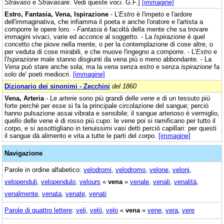
Stravaso
e
Stravasare
. Vedi queste voci. G.F.]
[immagine]
Estro, Fantasia, Vena, Ispirazione
- L'
Estro
è l'impeto e l'ardore
dell'immaginativa, che infiamma il poeta e anche l'oratore e l'artista a
comporre le opere loro. -
Fantasia
è facoltà della mente che sa trovare
immagini vivaci, varie ed acconce al soggetto. - La
Ispirazione
è quel
concetto che piove nella mente, o per la contemplazione di cose altre, o
per veduta di cose mirabili, e che muove l'ingegno a comporre. - L'
Estro
e
l'
Ispirazione
male stanno disgiunti da vena più o meno abbondante. - La
Vena
può stare anche sola; ma la
vena
senza
estro
e senza
ispirazione
fa
solo de' poeti mediocri.
[immagine]
Dizionario dei sinonimi - Zecchini
del 1860
Vena, Arteria
- Le
arterie
sono più grandi delle
vene
e di un tessuto più
forte perchè per esse si fa la principale circolazione del sangue; perciò
hanno pulsazione assai vibrata e sensibile; il sangue arterioso è vermiglio,
quello delle vene è di rosso più cupo: le vene poi si ramificano per tutto il
corpo, e si assottigliano in tenuissimi vasi detti perciò capillari: per questi
il sangue dà alimento e vita a tutte le parti del corpo.
[immagine]
Navigazione
Parole in ordine alfabetico:
velodromi
,
velodromo
,
velone
,
veloni
,
velopenduli
,
velopendulo
,
velours
«
vena
»
venale
,
venali
,
venalità
,
venalmente
,
venata
,
venate
,
venati
Parole di quattro lettere
:
veli
,
velò
,
velo
«
vena
»
vene
,
vera
,
vere