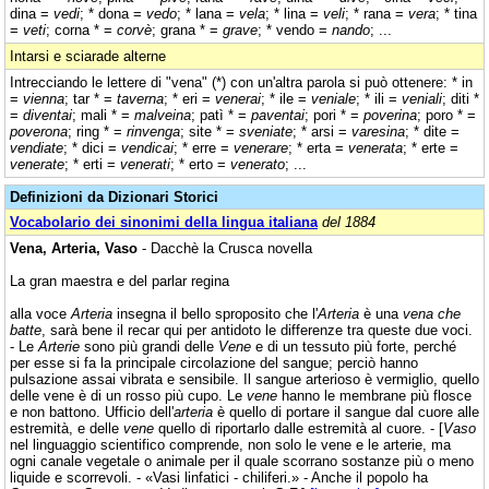
dina =
vedi
; * dona =
vedo
; * lana =
vela
; * lina =
veli
; * rana =
vera
; * tina
=
veti
; corna * =
corvè
; grana * =
grave
; * vendo =
nando
; ...
Intarsi e sciarade alterne
Intrecciando le lettere di "vena" (*) con un'altra parola si può ottenere: * in
=
vienna
; tar * =
taverna
; * eri =
venerai
; * ile =
veniale
; * ili =
veniali
; diti *
=
diventai
; mali * =
malveina
; patì * =
paventai
; pori * =
poverina
; poro * =
poverona
; ring * =
rinvenga
; site * =
sveniate
; * arsi =
varesina
; * dite =
vendiate
; * dici =
vendicai
; * erre =
venerare
; * erta =
venerata
; * erte =
venerate
; * erti =
venerati
; * erto =
venerato
; ...
Definizioni da Dizionari Storici
Vocabolario dei sinonimi della lingua italiana
del 1884
Vena, Arteria, Vaso
- Dacchè la Crusca novella
La gran maestra e del parlar regina
alla voce
Arteria
insegna il bello sproposito che l'
Arteria
è una
vena che
batte
, sarà bene il recar qui per antidoto le differenze tra queste due voci.
- Le
Arterie
sono più grandi delle
Vene
e di un tessuto più forte, perché
per esse si fa la principale circolazione del sangue; perciò hanno
pulsazione assai vibrata e sensibile. Il sangue arterioso è vermiglio, quello
delle vene è di un rosso più cupo. Le
vene
hanno le membrane più flosce
e non battono. Ufficio dell'
arteria
è quello di portare il sangue dal cuore alle
estremità, e delle
vene
quello di riportarlo dalle estremità al cuore. - [
Vaso
nel linguaggio scientifico comprende, non solo le vene e le arterie, ma
ogni canale vegetale o animale per il quale scorrano sostanze più o meno
liquide e scorrevoli. - «Vasi linfatici - chiliferi.» - Anche il popolo ha