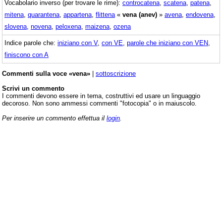
Vocabolario inverso (per trovare le rime):
controcatena
,
scatena
,
patena
,
mitena
,
quarantena
,
appartena
,
flittena
«
vena (anev)
»
avena
,
endovena
,
slovena
,
novena
,
peloxena
,
maizena
,
ozena
Indice parole che:
iniziano con V
,
con VE
,
parole che iniziano con VEN
,
finiscono con A
Commenti sulla voce «vena»
|
sottoscrizione
Scrivi un commento
I commenti devono essere in tema, costruttivi ed usare un linguaggio
decoroso. Non sono ammessi commenti "fotocopia" o in maiuscolo.
Per inserire un commento effettua il
login
.