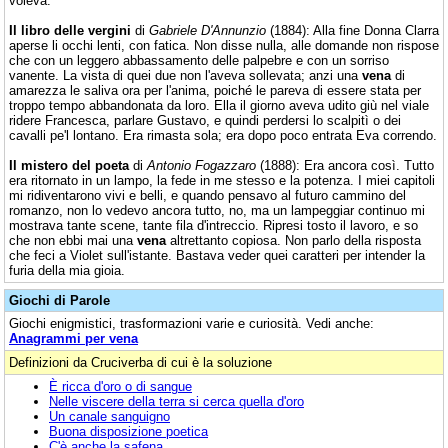
voleva.
Il libro delle vergini
di
Gabriele D'Annunzio
(1884): Alla fine Donna Clarra
aperse li occhi lenti, con fatica. Non disse nulla, alle domande non rispose
che con un leggero abbassamento delle palpebre e con un sorriso
vanente. La vista di quei due non l'aveva sollevata; anzi una
vena
di
amarezza le saliva ora per l'anima, poiché le pareva di essere stata per
troppo tempo abbandonata da loro. Ella il giorno aveva udito giù nel viale
ridere Francesca, parlare Gustavo, e quindi perdersi lo scalpitì o dei
cavalli pe'l lontano. Era rimasta sola; era dopo poco entrata Eva correndo.
Il mistero del poeta
di
Antonio Fogazzaro
(1888): Era ancora così. Tutto
era ritornato in un lampo, la fede in me stesso e la potenza. I miei capitoli
mi ridiventarono vivi e belli, e quando pensavo al futuro cammino del
romanzo, non lo vedevo ancora tutto, no, ma un lampeggiar continuo mi
mostrava tante scene, tante fila d'intreccio. Ripresi tosto il lavoro, e so
che non ebbi mai una
vena
altrettanto copiosa. Non parlo della risposta
che feci a Violet sull'istante. Bastava veder quei caratteri per intender la
furia della mia gioia.
Giochi di Parole
Giochi enigmistici, trasformazioni varie e curiosità. Vedi anche:
Anagrammi per vena
Definizioni da Cruciverba di cui è la soluzione
È ricca d'oro o di sangue
Nelle viscere della terra si cerca quella d'oro
Un canale sanguigno
Buona disposizione poetica
C'è anche la safena