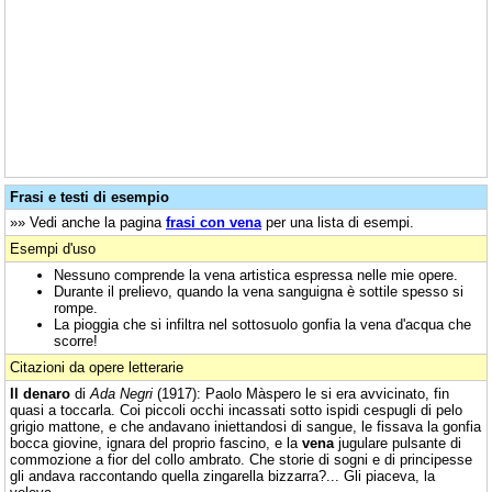
Frasi e testi di esempio
»» Vedi anche la pagina
frasi con vena
per una lista di esempi.
Esempi d'uso
Nessuno comprende la vena artistica espressa nelle mie opere.
Durante il prelievo, quando la vena sanguigna è sottile spesso si
rompe.
La pioggia che si infiltra nel sottosuolo gonfia la vena d'acqua che
scorre!
Citazioni da opere letterarie
Il denaro
di
Ada Negri
(1917): Paolo Màspero le si era avvicinato, fin
quasi a toccarla. Coi piccoli occhi incassati sotto ispidi cespugli di pelo
grigio mattone, e che andavano iniettandosi di sangue, le fissava la gonfia
bocca giovine, ignara del proprio fascino, e la
vena
jugulare pulsante di
commozione a fior del collo ambrato. Che storie di sogni e di principesse
gli andava raccontando quella zingarella bizzarra?... Gli piaceva, la