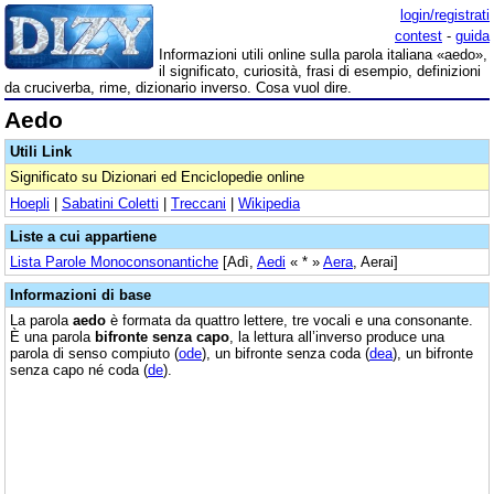
login/registrati
contest
-
guida
Informazioni utili online sulla parola italiana «aedo»,
il significato, curiosità, frasi di esempio, definizioni
da cruciverba, rime, dizionario inverso. Cosa vuol dire.
Aedo
Utili Link
Significato su Dizionari ed Enciclopedie online
Hoepli
|
Sabatini Coletti
|
Treccani
|
Wikipedia
Liste a cui appartiene
Lista Parole Monoconsonantiche
[Adì,
Aedi
« * »
Aera
, Aerai]
Informazioni di base
La parola
aedo
è formata da quattro lettere, tre vocali e una consonante.
È una parola
bifronte senza capo
, la lettura all’inverso produce una
parola di senso compiuto (
ode
), un bifronte senza coda (
dea
), un bifronte
senza capo né coda (
de
).