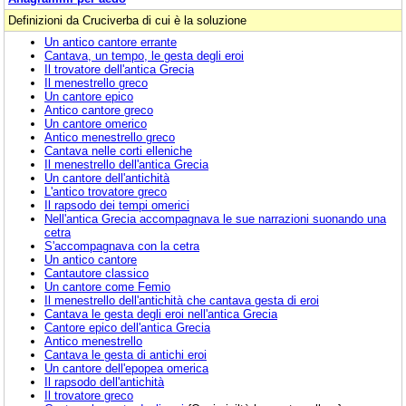
Definizioni da Cruciverba di cui è la soluzione
Un antico cantore errante
Cantava, un tempo, le gesta degli eroi
Il trovatore dell'antica Grecia
Il menestrello greco
Un cantore epico
Antico cantore greco
Un cantore omerico
Antico menestrello greco
Cantava nelle corti elleniche
Il menestrello dell'antica Grecia
Un cantore dell'antichità
L'antico trovatore greco
Il rapsodo dei tempi omerici
Nell'antica Grecia accompagnava le sue narrazioni suonando una
cetra
S'accompagnava con la cetra
Un antico cantore
Cantautore classico
Un cantore come Femio
Il menestrello dell'antichità che cantava gesta di eroi
Cantava le gesta degli eroi nell'antica Grecia
Cantore epico dell'antica Grecia
Antico menestrello
Cantava le gesta di antichi eroi
Un cantore dell'epopea omerica
Il rapsodo dell'antichità
Il trovatore greco