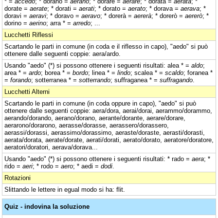
* =
accedo
; * dorano =
aerano
; * dorare =
aerare
; * dorata =
aerata
; *
dorate =
aerate
; * dorati =
aerati
; * dorato =
aerato
; * dorava =
aerava
; *
doravi =
aeravi
; * doravo =
aeravo
; * dorerà =
aererà
; * dorerò =
aererò
; *
dorino =
aerino
; arra * =
arredo
; ...
Lucchetti Riflessi
Scartando le parti in comune (in coda e il riflesso in capo), "aedo" si può
ottenere dalle seguenti coppie: aera/ardo.
Usando "aedo" (*) si possono ottenere i seguenti risultati: alea * =
aldo
;
area * =
ardo
; borea * =
bordo
; linea * =
lindo
; scalea * =
scaldo
; foranea *
=
forando
; sotterranea * =
sotterrando
; suffraganea * =
suffragando
.
Lucchetti Alterni
Scartando le parti in comune (in coda oppure in capo), "aedo" si può
ottenere dalle seguenti coppie: aera/dora, aerai/dorai, aerammo/dorammo,
aerando/dorando, aerano/dorano, aerante/dorante, aerare/dorare,
aerarono/dorarono, aerasse/dorasse, aerassero/dorassero,
aerassi/dorassi, aerassimo/dorassimo, aeraste/doraste, aerasti/dorasti,
aerata/dorata, aerate/dorate, aerati/dorati, aerato/dorato, aeratore/doratore,
aeratori/doratori, aerava/dorava...
Usando "aedo" (*) si possono ottenere i seguenti risultati: * rado =
aera
; *
rido =
aeri
; * rodo =
aero
; * aedi =
dodi
.
Rotazioni
Slittando le lettere in egual modo si ha: flit.
Quiz - indovina la soluzione