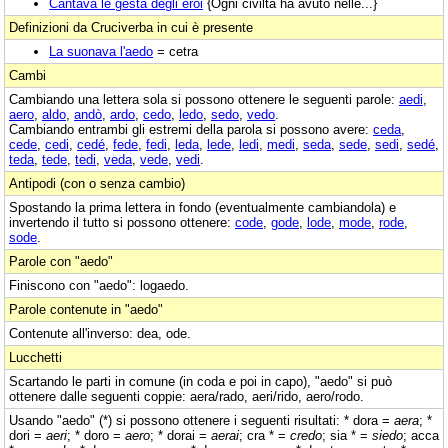
Cantava le gesta degli eroi
{Ogni civiltà ha avuto nelle...}
Definizioni da Cruciverba in cui è presente
La suonava l'aedo
= cetra
Cambi
Cambiando una lettera sola si possono ottenere le seguenti parole:
aedi
,
aero
,
aldo
,
andò
,
ardo
,
cedo
,
ledo
,
sedo
,
vedo
.
Cambiando entrambi gli estremi della parola si possono avere:
ceda
,
cede
,
cedi
,
cedé
,
fede
,
fedi
,
leda
,
lede
,
ledi
,
medi
,
seda
,
sede
,
sedi
,
sedé
,
teda
,
tede
,
tedi
,
veda
,
vede
,
vedi
.
Antipodi (con o senza cambio)
Spostando la prima lettera in fondo (eventualmente cambiandola) e
invertendo il tutto si possono ottenere:
code
,
gode
,
lode
,
mode
,
rode
,
sode
.
Parole con "aedo"
Finiscono con "aedo": logaedo.
Parole contenute in "aedo"
Contenute all'inverso: dea, ode.
Lucchetti
Scartando le parti in comune (in coda e poi in capo), "aedo" si può
ottenere dalle seguenti coppie: aera/rado, aeri/rido, aero/rodo.
Usando "aedo" (*) si possono ottenere i seguenti risultati: * dora =
aera
; *
dori =
aeri
; * doro =
aero
; * dorai =
aerai
; cra * =
credo
; sia * =
siedo
; acca