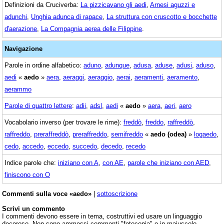
Definizioni da Cruciverba:
La pizzicavano gli aedi
,
Arnesi aguzzi e
adunchi
,
Unghia adunca di rapace
,
La struttura con cruscotto e bocchette
d'aerazione
,
La Compagnia aerea delle Filippine
.
Navigazione
Parole in ordine alfabetico:
aduno
,
adunque
,
adusa
,
aduse
,
adusi
,
aduso
,
aedi
«
aedo
»
aera
,
aeraggi
,
aeraggio
,
aerai
,
aeramenti
,
aeramento
,
aerammo
Parole di quattro lettere
:
adii
,
adsl
,
aedi
«
aedo
»
aera
,
aeri
,
aero
Vocabolario inverso (per trovare le rime):
freddò
,
freddo
,
raffreddò
,
raffreddo
,
preraffreddò
,
preraffreddo
,
semifreddo
«
aedo (odea)
»
logaedo
,
cedo
,
accedo
,
eccedo
,
succedo
,
decedo
,
recedo
Indice parole che:
iniziano con A
,
con AE
,
parole che iniziano con AED
,
finiscono con O
Commenti sulla voce «aedo»
|
sottoscrizione
Scrivi un commento
I commenti devono essere in tema, costruttivi ed usare un linguaggio
decoroso. Non sono ammessi commenti "fotocopia" o in maiuscolo.