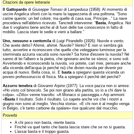
Citazioni da opere letterarie
Il Gattopardo
di
Giuseppe Tomasi di Lampedusa
(1958): Al momento di
uscire Angelica sfiorò con la mano la tappezzeria di una poltrona. “Sono
carine queste; un bel colore; ma quelle di casa sua, Principe...” La nave
procedeva nell'abbrivo ricevuto. Tancredi intervenne: “
Basta
, Angelica. Noi
due ti vogliamo bene anche al di fuori delle tue conoscenze in fatto di
mobilio. Lascia stare le sedie e vieni a ballare.”
Uno, nessuno e centomila
di
Luigi Pirandello
(1926): Nuvole e vento.
Che avete detto? Ahimè, ahimè. Nuvole? Vento? E non vi sembra già
tutto, avvertire e riconoscere che quelle che veleggiano luminose per la
sterminata azzurra vacuità sono nuvole? Sa forse d'essere la nuvola? Né
sanno di lei l'albero e la pietra, che ignorano anche se stessi; e sono soli.
Avvertendo e riconoscendo la nuvola, voi potete, cari miei, pensare anche
alla vicenda dell'acqua (e perché no) che divien nuvola per divenir poi
acqua di nuovo. Bella cosa, sì. E
basta
a spiegarvi questa vicenda un
povero professoruccio di fisica. Ma a spiegarvi il perché del perché?
Azzurro tenebra
di
Giovanni Arpino
(1977): La voce pazza non si arrese:
«Ho visto col binocolo. Se poi non girano alla partita, so io a chi dare la
colpa». «Zitto» venne travolto: «A Monaco si passeggia.» Arp ammonì:
«
Basta
il risultato. Solo il risultato. Lo sapete anche voi che i nostri a
giugno non sono al meglio. Vecchia storia». «E chi non è al meglio venga
in Belgio, c'è tanto carbone da spalare» rise qualcuno dal mucchio.
Proverbi
A chi poco non basta, niente basta.
Finché va quel tanto che basta lascia stare che se no si guasta.
L'assai basta e il troppo guasta.