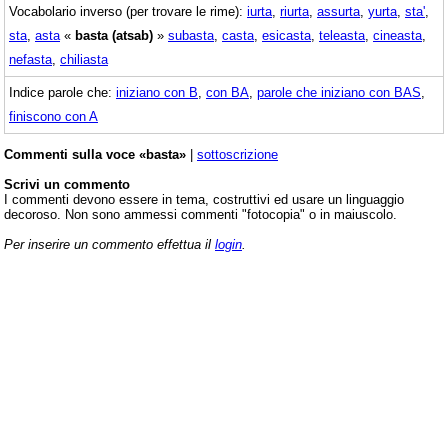
Vocabolario inverso (per trovare le rime):
iurta
,
riurta
,
assurta
,
yurta
,
sta'
,
sta
,
asta
«
basta (atsab)
»
subasta
,
casta
,
esicasta
,
teleasta
,
cineasta
,
nefasta
,
chiliasta
Indice parole che:
iniziano con B
,
con BA
,
parole che iniziano con BAS
,
finiscono con A
Commenti sulla voce «basta»
|
sottoscrizione
Scrivi un commento
I commenti devono essere in tema, costruttivi ed usare un linguaggio
decoroso. Non sono ammessi commenti "fotocopia" o in maiuscolo.
Per inserire un commento effettua il
login
.