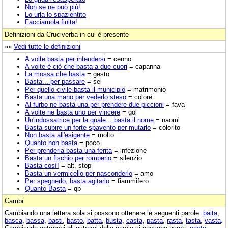
Non se ne può più!
Lo urla lo spazientito
Facciamola finita!
Definizioni da Cruciverba in cui è presente
»»
Vedi tutte le definizioni
A volte basta per intendersi
= cenno
A volte è ciò che basta a due cuori
= capanna
La mossa che basta
= gesto
Basta... per passare
= sei
Per quello civile basta il municipio
= matrimonio
Basta una mano per vederlo steso
= colore
Al furbo ne basta una per prendere due piccioni
= fava
A volte ne basta uno per vincere
= gol
Un'indossatrice per la quale... basta il nome
= naomi
Basta subire un forte spavento per mutarlo
= colorito
Non basta all'esigente
= molto
Quanto non basta
= poco
Per prenderla basta una ferita
= infezione
Basta un fischio per romperlo
= silenzio
Basta così!
= alt, stop
Basta un vermicello per nasconderlo
= amo
Per spegnerlo, basta agitarlo
= fiammifero
Quanto Basta
= qb
Cambi
Cambiando una lettera sola si possono ottenere le seguenti parole:
baita
,
basca
,
bassa
,
basti
,
basto
,
batta
,
busta
,
casta
,
pasta
,
rasta
,
tasta
,
vasta
.