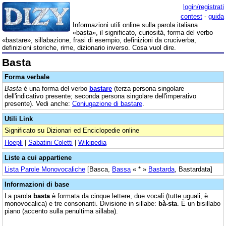
login/registrati
contest
-
guida
Informazioni utili online sulla parola italiana
«basta», il significato, curiosità, forma del verbo
«bastare», sillabazione, frasi di esempio, definizioni da cruciverba,
definizioni storiche, rime, dizionario inverso. Cosa vuol dire.
Basta
Forma verbale
Basta
è una forma del verbo
bastare
(terza persona singolare
dell'indicativo presente; seconda persona singolare dell'imperativo
presente). Vedi anche:
Coniugazione di bastare
.
Utili Link
Significato su Dizionari ed Enciclopedie online
Hoepli
|
Sabatini Coletti
|
Wikipedia
Liste a cui appartiene
Lista Parole Monovocaliche
[Basca,
Bassa
« * »
Bastarda
, Bastardata]
Informazioni di base
La parola
basta
è formata da cinque lettere, due vocali (tutte uguali, è
monovocalica) e tre consonanti. Divisione in sillabe:
bà-sta
. È un bisillabo
piano (accento sulla penultima sillaba).