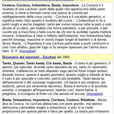
Costura, Cucitura, Imbastitura, Basta, Impuntura
- La
Costura
è il
risultato di una
cucitura
i punti della quale non appariscono dalla parte
esterna, e viene a formare come una specie di costola pel
raddoppiamento della cosa cucita. -
Cucitura
è il vocabolo generico, e
significa tanto l'atto quanto il risultato del cucire. - L'
imbastitura
si fa a
punti lunghi e anche irregolari, tanto per riunire insieme tutte le parti o solo
alcune di un abito, per vedere che forma prendono, o per provarle, o per
cucirle poi a macchina o farle cucire da chi non le avrebbe sapute mettere
insieme.
Imbastitura
è l'atto e l'effetto dell'
Imbastire
; ma l'
Imbastitura
fatta
perchè rimanga, massime in vestiti troppo lunghi di bambini o di donne,
dicesi
Basta
. - L'
Impuntura
è una cucitura particolare a punti cortissimi e
uniti l'uno all'altro, giacchè l'ago si fa sempre ripassare per l'ultimo buco
fatto. G. F.
[immagine]
Dizionario dei sinonimi - Zecchini
del 1860
Tanto, Questo; Tanto basta, Ciò basta, Basta
- Il
tanto
è più generico; il
questo
, più speciale: dicendo tanto desidero da voi; tanto mi riprometto
ottenere, s'abbraccia un tutto alquanto vago perchè forse troppo esteso;
dicendo invece: questo è quanto prometto; questo voglio e intendo di fare,
il caso è più speciale e concreto, perciò più probabile.
Tanto basta
ha
dell'autorevole o del sussiego magistrale;
ciò basta
è più modesto, più
esplicito, perciò più veramente decoroso.
Basta
è termine o di assoluta
autorità, o strappato all'impazienza; ripetuto così, basta basta, è
preghiera, è scongiuro di finire ciò che annoia od accora.
[immagine]
Basta, Imbastitura, Impuntura, Cucitura, Costura, Ribattuta
-
Basta
,
dice la Crusca, «è cucitura abbozzata con punti grandi», ma questa
definizione calzerebbe meglio a
imbastitura
; e anzi io la credo
propriissima per questa parola e falsa per quella. La basta può imbastirsi