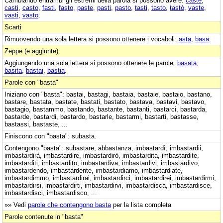
Cambiando entrambi gli estremi della parola si possono avere:
caste
,
casti
,
casto
,
fasti
,
fasto
,
paste
,
pasti
,
pasto
,
tasti
,
tasto
,
tastò
,
vaste
,
vasti
,
vasto
.
Scarti
Rimuovendo una sola lettera si possono ottenere i vocaboli:
asta
,
basa
.
Zeppe (e aggiunte)
Aggiungendo una sola lettera si possono ottenere le parole:
basata
,
basita
,
bastai
,
bastia
.
Parole con "basta"
Iniziano con "basta": bastai, bastagi, bastaia, bastaie, bastaio, bastano,
bastare, bastata, bastate, bastati, bastato, bastava, bastavi, bastavo,
bastagio, bastammo, bastando, bastante, bastanti, bastarci, bastarda,
bastarde, bastardi, bastardo, bastarle, bastarmi, bastarti, bastasse,
bastassi, bastaste, ...
Finiscono con "basta": subasta.
Contengono "basta": subastare, abbastanza, imbastardì, imbastardii,
imbastardirà, imbastardire, imbastardirò, imbastardita, imbastardite,
imbastarditi, imbastardito, imbastardiva, imbastardivi, imbastardivo,
imbastardendo, imbastardente, imbastardiamo, imbastardiate,
imbastardimmo, imbastardirai, imbastardirci, imbastardirei, imbastardirmi,
imbastardirsi, imbastardirti, imbastardirvi, imbastardisca, imbastardisce,
imbastardisci, imbastardisco, ...
»» Vedi
parole che contengono basta
per la lista completa
Parole contenute in "basta"