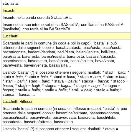
sta, asta.
Incastri
Inserito nella parola sure dà SUbastaRE.
Inserendo al suo interno set si ha BASsetTA; con ilari si ha BASilariTA
(basilarità); con tarda si ha BAStardaTA.
Lucchetti
Scartando le parti in comune (in coda e poi in capo), "basta" si può
ottenere dalle seguenti coppie: bacata/catasta, baci/cista, baco/costa,
bacon/consta, badanti/dantista, badi/dista, balani/lanista, balì/lista,
bara/rasta, bare/resta, baresi/resista, baro/rosta, basassi/sassista,
basco/scosta, base/sesta, baso/sosta, basoli/solista, bava/vasta,
bave/vesta, baveri/verista, basali/alita...
Usando "basta" (*) si possono ottenere i seguenti risultati: * stadi =
badi
; *
staia =
baia
; * staio =
baio
; * stand =
band
; * stara =
bara
; * stare =
bare
;
* stari =
bari
; * staro =
baro
; * stava =
bava
; * stacca =
bacca
; * stacco =
bacco
; * stagli =
bagli
; * stagna =
bagna
; * stagni =
bagni
; * stagno =
bagno
; * stalla =
balla
; * stalle =
balle
; * stalli =
balli
; * stallo =
ballo
; *
stanca =
banca
; ...
Lucchetti Riflessi
Scartando le parti in comune (in coda e il riflesso in capo), "basta" si può
ottenere dalle seguenti coppie: basamina/animata, basarono/onorata,
basassi/issata, basavi/ivata, basavo/ovata, basic/cita, basoli/ilota,
bassa/asta, bassetta/attesta, basso/osta.
Usando "basta" (*) si possono ottenere i seguenti risultati: * atava =