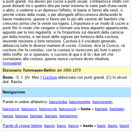
a punti grandi, ma devesi poi cucire a punti usuali; s'imbastisce infatti con
punti distanti tre o quattro dita per tener insieme le varie parti d'una veste
o abito, e vederne a un dipresso l'effetto; le baste si fanno alle vesti, o
perchè volute dalla moda, o per allungarle all'occorrenza disfacendo le
baste medesime; queste si fanno per lo più alle vestine de' bambini che
crescono prima che la veste sia logora. L'
impuntura
è un modo di cucire a
punti fitti in modo che vengano a formare una linea alquanto appariscente,
appunto per la loro regolarità: si fa l'impuntura sul davanti della camicia
per bella mostra, e nei busti delle signore per fortezza della cucitura,
dovendo resistere a forte tensione.
Cucitura
è il vocabolo generale,
abbraccia tutte le diverse maniere di cucire.
Costura
, dice la Crusca, «è
cucitura che fa costola»; con la costura si riuniscono più liste o pezzi
della stoffa: se si spianano, e cuciono di qua e di là i due orli che
sovrastano alla costura, questa nuova cucitura dicesi
ribattuta
.
[immagine]
Dizionario Tommaseo-Bellini
del 1865-1879
Basta
- S. f. (Ar. Mes.)
Cucitura
abbozzata con punti grandi. (C) In alcuni
dial. Bástia.
Navigazione
Parole in ordine alfabetico:
bassotuba
,
bassoventre
,
bassoventri
,
bassucce
,
bassucci
,
bassuccia
,
bassuccio
«
basta
»
bastagi
,
bastagio
,
bastai
,
bastaia
,
bastaie
,
bastaio
,
bastammo
Parole di cinque lettere
:
basse
,
bassi
,
basso
«
basta
»
basti
,
basto
,
bastò