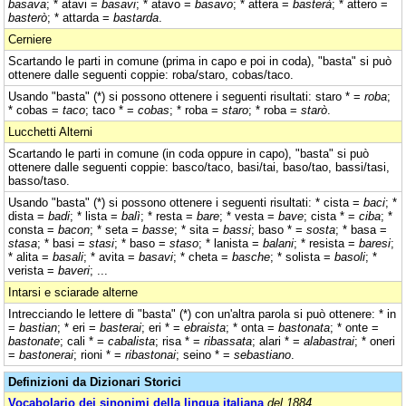
basava
; * atavi =
basavi
; * atavo =
basavo
; * attera =
basterà
; * attero =
basterò
; * attarda =
bastarda
.
Cerniere
Scartando le parti in comune (prima in capo e poi in coda), "basta" si può
ottenere dalle seguenti coppie: roba/staro, cobas/taco.
Usando "basta" (*) si possono ottenere i seguenti risultati: staro * =
roba
;
* cobas =
taco
; taco * =
cobas
; * roba =
staro
; * roba =
starò
.
Lucchetti Alterni
Scartando le parti in comune (in coda oppure in capo), "basta" si può
ottenere dalle seguenti coppie: basco/taco, basi/tai, baso/tao, bassi/tasi,
basso/taso.
Usando "basta" (*) si possono ottenere i seguenti risultati: * cista =
baci
; *
dista =
badi
; * lista =
balì
; * resta =
bare
; * vesta =
bave
; cista * =
ciba
; *
consta =
bacon
; * seta =
basse
; * sita =
bassi
; baso * =
sosta
; * basa =
stasa
; * basi =
stasi
; * baso =
staso
; * lanista =
balani
; * resista =
baresi
;
* alita =
basali
; * avita =
basavi
; * cheta =
basche
; * solista =
basoli
; *
verista =
baveri
; ...
Intarsi e sciarade alterne
Intrecciando le lettere di "basta" (*) con un'altra parola si può ottenere: * in
=
bastian
; * eri =
basterai
; eri * =
ebraista
; * onta =
bastonata
; * onte =
bastonate
; cali * =
cabalista
; risa * =
ribassata
; alari * =
alabastrai
; * oneri
=
bastonerai
; rioni * =
ribastonai
; seino * =
sebastiano
.
Definizioni da Dizionari Storici
Vocabolario dei sinonimi della lingua italiana
del 1884