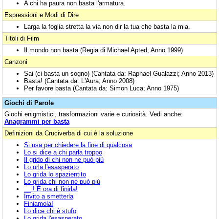
A chi ha paura non basta l'armatura.
Espressioni e Modi di Dire
Larga la foglia stretta la via non dir la tua che basta la mia.
Titoli di Film
Il mondo non basta (Regia di Michael Apted; Anno 1999)
Canzoni
Sai (ci basta un sogno) (Cantata da: Raphael Gualazzi; Anno 2013)
Basta! (Cantata da: L'Aura; Anno 2008)
Per favore basta (Cantata da: Simon Luca; Anno 1975)
Giochi di Parole
Giochi enigmistici, trasformazioni varie e curiosità. Vedi anche:
Anagrammi per basta
Definizioni da Cruciverba di cui è la soluzione
Si usa per chiedere la fine di qualcosa
Lo si dice a chi parla troppo
Il grido di chi non ne può più
Lo urla l'esasperato
Lo grida lo spazientito
Lo grida chi non ne può più
__ ! È ora di finirla!
Invito a smetterla
Finiamola!
Lo dice chi è stufo
Lo grida l'esasperato