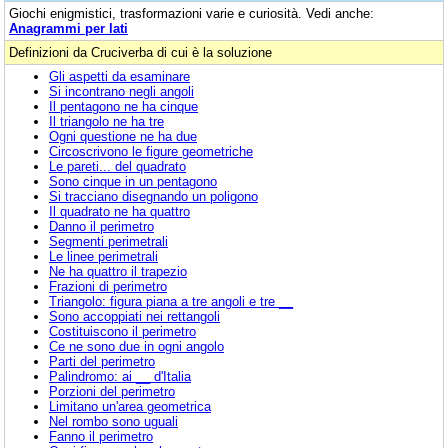
Giochi enigmistici, trasformazioni varie e curiosità. Vedi anche:
Anagrammi per lati
Definizioni da Cruciverba di cui è la soluzione
Gli aspetti da esaminare
Si incontrano negli angoli
Il pentagono ne ha cinque
Il triangolo ne ha tre
Ogni questione ne ha due
Circoscrivono le figure geometriche
Le pareti... del quadrato
Sono cinque in un pentagono
Si tracciano disegnando un poligono
Il quadrato ne ha quattro
Danno il perimetro
Segmenti perimetrali
Le linee perimetrali
Ne ha quattro il trapezio
Frazioni di perimetro
Triangolo: figura piana a tre angoli e tre __
Sono accoppiati nei rettangoli
Costituiscono il perimetro
Ce ne sono due in ogni angolo
Parti del perimetro
Palindromo: ai __ d'Italia
Porzioni del perimetro
Limitano un'area geometrica
Nel rombo sono uguali
Fanno il perimetro