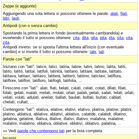
Zeppe (e aggiunte)
Aggiungendo una sola lettera si possono ottenere le parole:
alati
,
flati
,
latri
,
lauti
.
Antipodi (con o senza cambio)
Spostando la prima lettera in fondo (eventualmente cambiandola) e
invertendo il tutto si possono ottenere:
cita
,
dita
,
gita
,
pita
,
rita
,
sita
,
vita
,
zita
.
Antipodi inversi: se si sposta l'ultima lettera all'inizio (con eventuale
cambio) e si inverte il tutto si possono ottenere:
tale
,
tali
.
Parole con "lati"
Iniziano con "lati": latice, latici, latina, latine, latini, latino, latita, latiti,
latito, latitò, latitai, latifoli, latinità, latitano, latitare, latitate, latitato,
latitava, latitavi, latitavo, latiterà, latiterò, latitino, laticlavi, latiflora,
latiflore, latiflori, latifloro, latifogli, latifolia, ...
Finiscono con "lati": alati, flati, belati, calati, celati, colati, dilati, filati,
folati, gelati, malati, melati, molati, orlati, palati, pelati, salati, telati, urlati,
velati, volati, adulati, anelati, ballati, baulati, bollati, burlati, cablati,
chelati, cullati, ...
Contengono "lati": elativa, elative, elativi, elativo, platina, platine, platini,
platino, ablativa, ablative, ablativi, ablativo, calatide, calatidi, dilatino,
gelatina, gelatine, illativa, illative, illativi, illativo, malatina, malatine,
malatini, malatino, oblativa, oblative, oblativi, oblativo, palatina, ...
»» Vedi
parole che contengono lati
per la lista completa
Incastri