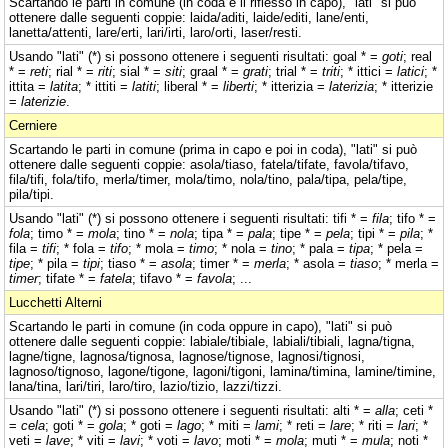
Scartando le parti in comune (in coda e il riflesso in capo), "lati" si può
ottenere dalle seguenti coppie: laida/aditi, laide/editi, lane/enti,
lanetta/attenti, lare/erti, lari/irti, laro/orti, laser/resti.
Usando "lati" (*) si possono ottenere i seguenti risultati: goal * =
goti
; real
* =
reti
; rial * =
riti
; sial * =
siti
; graal * =
grati
; trial * =
triti
; * ittici =
latici
; *
ittita =
latita
; * ittiti =
latiti
; liberal * =
liberti
; * itterizia =
laterizia
; * itterizie
=
laterizie
.
Cerniere
Scartando le parti in comune (prima in capo e poi in coda), "lati" si può
ottenere dalle seguenti coppie: asola/tiaso, fatela/tifate, favola/tifavo,
fila/tifi, fola/tifo, merla/timer, mola/timo, nola/tino, pala/tipa, pela/tipe,
pila/tipi.
Usando "lati" (*) si possono ottenere i seguenti risultati: tifi * =
fila
; tifo * =
fola
; timo * =
mola
; tino * =
nola
; tipa * =
pala
; tipe * =
pela
; tipi * =
pila
; *
fila =
tifi
; * fola =
tifo
; * mola =
timo
; * nola =
tino
; * pala =
tipa
; * pela =
tipe
; * pila =
tipi
; tiaso * =
asola
; timer * =
merla
; * asola =
tiaso
; * merla =
timer
; tifate * =
fatela
; tifavo * =
favola
; ...
Lucchetti Alterni
Scartando le parti in comune (in coda oppure in capo), "lati" si può
ottenere dalle seguenti coppie: labiale/tibiale, labiali/tibiali, lagna/tigna,
lagne/tigne, lagnosa/tignosa, lagnose/tignose, lagnosi/tignosi,
lagnoso/tignoso, lagone/tigone, lagoni/tigoni, lamina/timina, lamine/timine,
lana/tina, lari/tiri, laro/tiro, lazio/tizio, lazzi/tizzi.
Usando "lati" (*) si possono ottenere i seguenti risultati: alti * =
alla
; ceti *
=
cela
; goti * =
gola
; * goti =
lago
; * miti =
lami
; * reti =
lare
; * riti =
lari
; *
veti =
lave
; * viti =
lavi
; * voti =
lavo
; moti * =
mola
; muti * =
mula
; noti *