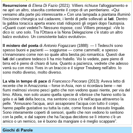
Resurrezione
di
Elena Di Fazio
(2021): Villiers richiuse l'alloggiamento e
ne aprì un altro, stavolta contenente il corpo di un pemberiano. «Qui
veniamo alla parte più interessante.» Con una lampada a piantana illuminò
l'incisione chirurgica sul cadavere, i lembi di pelle sollevati ai
lati
. Dentro
la gabbia toracica aperta erano stati ridisposti gli organi dopo l'autopsia.
«Quanti cuori vedete?» Nessuno rispose, così Villiers proseguì: «Ve lo
dico io: uno solo. Tra l'Ottava e la Nona Delegazione c'è stato un altro
balzo evolutivo. Un consistente balzo evolutivo».
Il mistero del poeta
di
Antonio Fogazzaro
(1888): — I Tedeschi sono
spesso buoni e pazienti — soggiunse — come cammelli; e spesso
s'innamorano come non so quale altra bestia più romantica. Questi due
lati
del carattere tedesco li ha mio fratello. Voi lo vedete, pare pieno di
birra ed è pieno di chiaro di luna. Quanto a pazienza, vedrete che adesso
verrà su con miss Yves in un braccio e il signor Treuberg nell'altro. Io
sono molto diverso, molto diverso.
La vita in tempo di pace
di
Francesco Pecoraro
(2013): Aveva letto di
recente che in Amazzonia – forse in Asia, non si ricordava bene – nei
fiumi melmosi vivono pesci gatto che non vedono quasi niente, per via del
limo. Allora, non solo usano quella specie di vibrisse che hanno sotto la
gola o ai
lati
della bocca, ma sentono cosa c'è nell'acqua attraverso la
pelle. “Annusano l'acqua, anzi assaporano l'acqua con tutto il corpo,
hanno papille gustative su tutta la cute, come fosse di tessuto linguale.
Sono interamente coperti di sensori, quello che non vedono lo sentono
con la pelle, e dal sapore che ha l'acqua decidono se lì intorno c'è un
amico o un nemico, se è buono da mangiare o è meglio scappare”.
Giochi di Parole