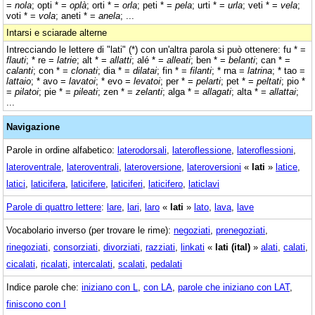
=
nola
; opti * =
oplà
; orti * =
orla
; peti * =
pela
; urti * =
urla
; veti * =
vela
;
voti * =
vola
; aneti * =
anela
; ...
Intarsi e sciarade alterne
Intrecciando le lettere di "lati" (*) con un'altra parola si può ottenere: fu * =
flauti
; * re =
latrie
; alt * =
allatti
; alé * =
alleati
; ben * =
belanti
; can * =
calanti
; con * =
clonati
; dia * =
dilatai
; fin * =
filanti
; * rna =
latrina
; * tao =
lattaio
; * avo =
lavatoi
; * evo =
levatoi
; per * =
pelarti
; pet * =
peltati
; pio *
=
pilatoi
; pie * =
pileati
; zen * =
zelanti
; alga * =
allagati
; alta * =
allattai
;
...
Navigazione
Parole in ordine alfabetico:
laterodorsali
,
lateroflessione
,
lateroflessioni
,
lateroventrale
,
lateroventrali
,
lateroversione
,
lateroversioni
«
lati
»
latice
,
latici
,
laticifera
,
laticifere
,
laticiferi
,
laticifero
,
laticlavi
Parole di quattro lettere
:
lare
,
lari
,
laro
«
lati
»
lato
,
lava
,
lave
Vocabolario inverso (per trovare le rime):
negoziati
,
prenegoziati
,
rinegoziati
,
consorziati
,
divorziati
,
razziati
,
linkati
«
lati (ital)
»
alati
,
calati
,
cicalati
,
ricalati
,
intercalati
,
scalati
,
pedalati
Indice parole che:
iniziano con L
,
con LA
,
parole che iniziano con LAT
,
finiscono con I