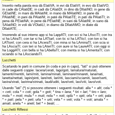
Inserito nella parola eva dà ElatiVA; in evi dà ElatiVI; in evo dà ElatiVO;
in cade dà CAlatiDE; in cadi dà CAlatiDI; in dino dà DIlatiNO; in gene dà
GElatiNE; in mani dà MAlatiNI; in mano dà MAlatiNO; in pane dà
PAlatiNE; in pani dà PAlatiNI; in paté dà PAlatiTE; in patì dà PAlatiTI; in
pena dà PElatiNA; in pene dà PElatiNE; in sani dà SAlatiNI; in sano dà
SAlatiNO; in voli dà VOlatiLI; in diamo dà DIlatiAMO; in diate dà
DIlatiATE; ...
Inserendo al suo interno app si ha LappATI; con sci si ha LAsciTI; con tra
si ha LAtraTI; con tar si ha LATtarI; con tic si ha LATticI; con ton si ha
LATtonI; con cera si ha LAceraTI; con mina si ha LAminaTI; con scia si
ha LAsciaTI; con teri si ha LAteriTI; con aure si ha LaureATI; con oggi si
ha LoggiATI; con bella si ha LAbellaTI; con menta si ha LAmentaTI; con
sciando si ha LAsciandoTI.
Lucchetti
Scartando le parti in comune (in coda e poi in capo), "lati" si può ottenere
dalle seguenti coppie: lacera/cerati, lago/goti, lamatura/maturati,
lamenti/mentiti, lami/miti, lamina/minati, laminare/minareti, lana/nati,
lanetta/nettati, lapin/pinti, lare/reti, lari/riti, lasciami/sciamiti, laser/serti,
lastra/strati, lastrina/strinati, laudi/uditi, lave/veti, lavi/viti, lavo/voti.
Usando "lati" (*) si possono ottenere i seguenti risultati: alla * =
alti
; cela *
=
ceti
; cola * =
coti
; gola * =
goti
; * tina =
lana
; * tiri =
lari
; * tiro =
laro
;
mola * =
moti
; mula * =
muti
; nola * =
noti
; oplà * =
opti
; orla * =
orti
; pala
* =
patì
; pela * =
peti
; urla * =
urti
; vela * =
veti
; vola * =
voti
; amala * =
amati
; anela * =
aneti
; bel * =
beati
; ...
Lucchetti Riflessi