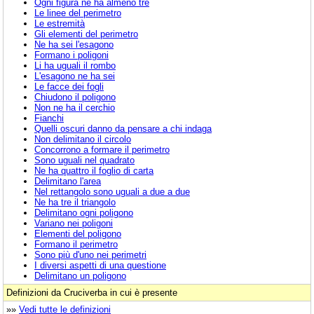
Ogni figura ne ha almeno tre
Le linee del perimetro
Le estremità
Gli elementi del perimetro
Ne ha sei l'esagono
Formano i poligoni
Li ha uguali il rombo
L'esagono ne ha sei
Le facce dei fogli
Chiudono il poligono
Non ne ha il cerchio
Fianchi
Quelli oscuri danno da pensare a chi indaga
Non delimitano il circolo
Concorrono a formare il perimetro
Sono uguali nel quadrato
Ne ha quattro il foglio di carta
Delimitano l'area
Nel rettangolo sono uguali a due a due
Ne ha tre il triangolo
Delimitano ogni poligono
Variano nei poligoni
Elementi del poligono
Formano il perimetro
Sono più d'uno nei perimetri
I diversi aspetti di una questione
Delimitano un poligono
Definizioni da Cruciverba in cui è presente
»»
Vedi tutte le definizioni