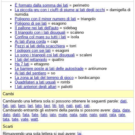
È formato dalla somma dei lati
= perimetro
La piccola gru con i ciuffi di piume ai lati degli occhi
= damigella di
numidia
Poligono con il minor numero di lati
= triangolo
Poligono di sei lati
= esagono
Il pallone nei lati dell'auto
= sidebag
Il triangolo con i lati disuguali
= scaleno
Confina col mare su tutti i lati
= isola
Ai lati d'una corda
= capi
Pezzi ai lati della scacchiera
= torri
I poligoni con sei lati
= esagoni
Lo sono i triangoli coi lati disuguali
= scaleni
I lati del rettangolo
= quattro
Ha 7 lati
= ettagono
Le barriere poste ai lati delle autostrade
= antirumore
Ai lati del sentiero
= so
La zona ai lati del terreno di gioco
= bordocampo
Quadrilateri a lati uguali
= rombi
I lati anteriori degli altari
= paliotti
Cambi
Cambiando una lettera sola si possono ottenere le seguenti parole:
dati
,
fati
,
iati
,
lami
,
lari
,
lato
,
lavi
,
liti
,
loti
,
nati
,
patì
,
rati
.
Cambiando entrambi gli estremi della parola si possono avere:
data
,
date
,
dato
,
datò
,
fata
,
fate
,
fato
,
iato
,
mate
,
nata
,
nate
,
nato
,
paté
,
rata
,
rate
,
tata
,
tate
,
vate
,
watt
.
Scarti
Rimuovendo una sola lettera si può avere:
lai
.