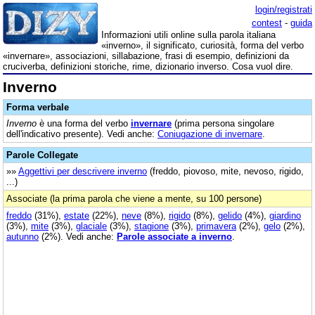
login/registrati
contest
-
guida
Informazioni utili online sulla parola italiana
«inverno», il significato, curiosità, forma del verbo
«invernare», associazioni, sillabazione, frasi di esempio, definizioni da
cruciverba, definizioni storiche, rime, dizionario inverso. Cosa vuol dire.
Inverno
Forma verbale
Inverno
è una forma del verbo
invernare
(prima persona singolare
dell'indicativo presente). Vedi anche:
Coniugazione di invernare
.
Parole Collegate
»»
Aggettivi per descrivere inverno
(freddo, piovoso, mite, nevoso, rigido,
...)
Associate (la prima parola che viene a mente, su 100 persone)
freddo
(31%),
estate
(22%),
neve
(8%),
rigido
(8%),
gelido
(4%),
giardino
(3%),
mite
(3%),
glaciale
(3%),
stagione
(3%),
primavera
(2%),
gelo
(2%),
autunno
(2%). Vedi anche:
Parole associate a inverno
.