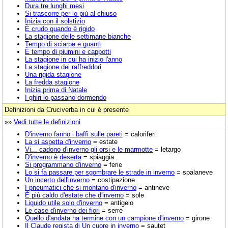
Dura tre lunghi mesi
Si trascorre per lo più al chiuso
Inizia con il solstizio
È crudo quando è rigido
La stagione delle settimane bianche
Tempo di sciarpe e guanti
È tempo di piumini e cappotti
La stagione in cui ha inizio l'anno
La stagione dei raffreddori
Una rigida stagione
La fredda stagione
Inizia prima di Natale
I ghiri lo passano dormendo
Definizioni da Cruciverba in cui è presente
»»
Vedi tutte le definizioni
D'inverno fanno i baffi sulle pareti
= caloriferi
La si aspetta d'inverno
= estate
Vi... cadono d'inverno gli orsi e le marmotte
= letargo
D'inverno è deserta
= spiaggia
Si programmano d'inverno
= ferie
Lo si fa passare per sgombrare le strade in inverno
= spalaneve
Un incerto dell'inverno
= costipazione
I pneumatici che si montano d'inverno
= antineve
È più caldo d'estate che d'inverno
= sole
Liquido utile solo d'inverno
= antigelo
Le case d'inverno dei fiori
= serre
Quello d'andata ha termine con un campione d'inverno
= girone
Il Claude regista di Un cuore in inverno
= sautet