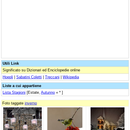
Utili Link
Significato su Dizionari ed Enciclopedie online
Hoepli
|
Sabatini Coletti
|
Treccani
|
Wikipedia
Liste a cui appartiene
Lista Stagioni
[Estate,
Autunno
« * ]
Foto taggate
inverno