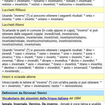
* notano =
invertano
; * notiamo =
invertiamo
; * notiate =
invertiate
; *
notiste =
invertiste
; * notisti =
invertisti
; * notissimo =
invertissimo
.
Lucchetti Riflessi
Usando "inverno" (*) si possono ottenere i seguenti risultati: * onta =
inverta
; * onte =
inverte
; * ontano =
invertano
.
Lucchetti Alterni
Scartando le parti in comune (in coda oppure in capo), "inverno" si può
ottenere dalle seguenti coppie: inverdì/nodi, inverta/nota,
invertano/notano, inverte/note, inverti/noti, invertiamo/notiamo,
invertiate/notiate, invertissimo/notissimo, invertiste/notiste,
invertisti/notisti, inverto/noto.
Usando "inverno" (*) si possono ottenere i seguenti risultati: * dino =
inverdì
; * sano =
inversa
; * seno =
inverse
; * sino =
inversi
; * sono =
inverso
; * tino =
inverti
; * tono =
inverto
; * storno =
investo
; * aio =
invernai
; * ditino =
inverditi
; * divano =
inverdiva
; * divino =
inverdivi
; *
ateo =
invernate
; * avio =
invernavi
; * tirano =
invertirà
; * titano =
invertita
;
* dentino =
inverdenti
; * distino =
inverdisti
; * astio =
invernasti
; * tendono
=
invertendo
; ...
Intarsi e sciarade alterne
Intrecciando le lettere di "inverno" (*) con un'altra parola si può ottenere: *
io =
inveirono
; * arno =
invernarono
; restio * =
reinvestirono
.
Definizioni da Dizionari Storici
Vocabolario dei sinonimi della lingua italiana
del 1884
Iemale, Invernale, Vernino, Da inverno
-
Iemale
è voce latina e usabile