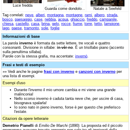
Luce fredda
Guarda come dondolo...
Natale a Seefeld
Tag correlati:
neve
,
alberi
,
montagna
,
montagne
,
rami
,
albero
,
strada
,
bosco
,
paesaggio
,
case
,
nebbia
,
acqua
,
ghiaccio
,
freddo
,
campanile
,
chiesa
,
castello
,
casa
,
brina
,
gelo
,
rocce
,
fiume
,
torre
,
tetto
,
lampione
,
lago
,
paese
,
tramonto
,
sole
,
foglie
Informazioni di base
La parola
inverno
è formata da sette lettere, tre vocali e quattro
consonanti. Divisione in sillabe:
in-vèr-no
. È un trisillabo piano (accento
sulla penultima sillaba).
Parole con la stessa grafia, ma accentate:
invernò
.
Frasi e testi di esempio
»» Vedi anche le pagine
frasi con inverno
e
canzoni con inverno
per
una lista di esempi.
Esempi d'uso
Durante l'inverno il mio umore cambia e mi viene una grande
malinconia!
Nello scorso inverno è caduta tanta neve che, per uscire di casa,
bisognava spalarla!
Io sono nato in pieno inverno, forse è per questo che preferisco
l'estate.
Citazioni da opere letterarie
Demetrio Pianelli
di
Emilio De Marchi
(1890): La proposta ed il piccolo
programma avevano trovato appoggio non solo tra gli impiegati della