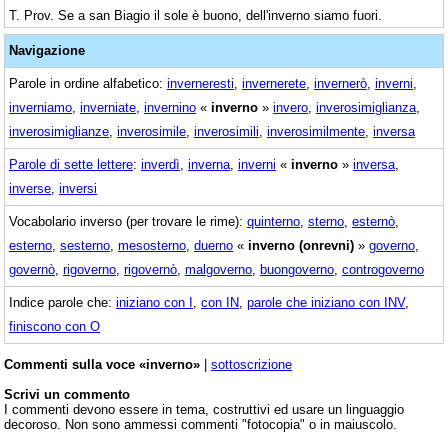
T. Prov. Se a san Biagio il sole è buono, dell'inverno siamo fuori.
Navigazione
Parole in ordine alfabetico:
inverneresti
,
invernerete
,
invernerò
,
inverni
,
inverniamo
,
inverniate
,
invernino
«
inverno
»
invero
,
inverosimiglianza
,
inverosimiglianze
,
inverosimile
,
inverosimili
,
inverosimilmente
,
inversa
Parole di sette lettere
:
inverdì
,
inverna
,
inverni
«
inverno
»
inversa
,
inverse
,
inversi
Vocabolario inverso (per trovare le rime):
quinterno
,
sterno
,
esternò
,
esterno
,
sesterno
,
mesosterno
,
duerno
«
inverno (onrevni)
»
governo
,
governò
,
rigoverno
,
rigovernò
,
malgoverno
,
buongoverno
,
controgoverno
Indice parole che:
iniziano con I
,
con IN
,
parole che iniziano con INV
,
finiscono con O
Commenti sulla voce «inverno»
|
sottoscrizione
Scrivi un commento
I commenti devono essere in tema, costruttivi ed usare un linguaggio
decoroso. Non sono ammessi commenti "fotocopia" o in maiuscolo.