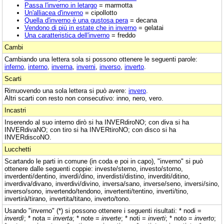
Passa l'inverno in letargo
= marmotta
Un'alliacea d'inverno
= cipollotto
Quella d'inverno è una gustosa pera
= decana
Vendono di più in estate che in inverno
= gelatai
Una caratteristica dell'inverno
= freddo
Cambi
Cambiando una lettera sola si possono ottenere le seguenti parole:
inferno
,
interno
,
inverna
,
inverni
,
inverso
,
inverto
.
Scarti
Rimuovendo una sola lettera si può avere:
invero
.
Altri scarti con resto non consecutivo: inno, nero, vero.
Incastri
Inserendo al suo interno dirò si ha INVERdiroNO; con diva si ha
INVERdivaNO; con tiro si ha INVERtiroNO; con disco si ha
INVERdiscoNO.
Lucchetti
Scartando le parti in comune (in coda e poi in capo), "inverno" si può
ottenere dalle seguenti coppie: investe/sterno, investo/storno,
inverdenti/dentino, inverdì/dino, inverdisti/distino, inverditi/ditino,
inverdiva/divano, inverdivi/divino, inversa/sano, inverse/seno, inversi/sino,
inverso/sono, invertendo/tendono, invertenti/tentino, inverti/tino,
invertirà/tirano, invertita/titano, inverto/tono.
Usando "inverno" (*) si possono ottenere i seguenti risultati: * nodi =
inverdì
; * nota =
inverta
; * note =
inverte
; * noti =
inverti
; * noto =
inverto
;