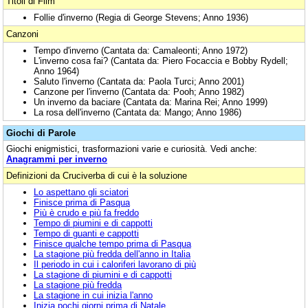
Titoli di Film
Follie d'inverno (Regia di George Stevens; Anno 1936)
Canzoni
Tempo d'inverno (Cantata da: Camaleonti; Anno 1972)
L'inverno cosa fai? (Cantata da: Piero Focaccia e Bobby Rydell;
Anno 1964)
Saluto l'inverno (Cantata da: Paola Turci; Anno 2001)
Canzone per l'inverno (Cantata da: Pooh; Anno 1982)
Un inverno da baciare (Cantata da: Marina Rei; Anno 1999)
La rosa dell'inverno (Cantata da: Mango; Anno 1986)
Giochi di Parole
Giochi enigmistici, trasformazioni varie e curiosità. Vedi anche:
Anagrammi per inverno
Definizioni da Cruciverba di cui è la soluzione
Lo aspettano gli sciatori
Finisce prima di Pasqua
Più è crudo e più fa freddo
Tempo di piumini e di cappotti
Tempo di guanti e cappotti
Finisce qualche tempo prima di Pasqua
La stagione più fredda dell'anno in Italia
Il periodo in cui i caloriferi lavorano di più
La stagione di piumini e di cappotti
La stagione più fredda
La stagione in cui inizia l'anno
Inizia pochi giorni prima di Natale