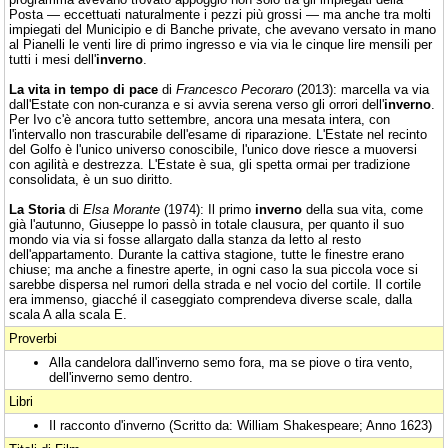
Posta — eccettuati naturalmente i pezzi più grossi — ma anche tra molti
impiegati del Municipio e di Banche private, che avevano versato in mano
al Pianelli le venti lire di primo ingresso e via via le cinque lire mensili per
tutti i mesi dell'
inverno
.
La vita in tempo di pace
di
Francesco Pecoraro
(2013): marcella va via
dall'Estate con non-curanza e si avvia serena verso gli orrori dell'
inverno
.
Per Ivo c'è ancora tutto settembre, ancora una mesata intera, con
l'intervallo non trascurabile dell'esame di riparazione. L'Estate nel recinto
del Golfo è l'unico universo conoscibile, l'unico dove riesce a muoversi
con agilità e destrezza. L'Estate è sua, gli spetta ormai per tradizione
consolidata, è un suo diritto.
La Storia
di
Elsa Morante
(1974): Il primo
inverno
della sua vita, come
già l'autunno, Giuseppe lo passò in totale clausura, per quanto il suo
mondo via via si fosse allargato dalla stanza da letto al resto
dell'appartamento. Durante la cattiva stagione, tutte le finestre erano
chiuse; ma anche a finestre aperte, in ogni caso la sua piccola voce si
sarebbe dispersa nel rumori della strada e nel vocio del cortile. Il cortile
era immenso, giacché il caseggiato comprendeva diverse scale, dalla
scala A alla scala E.
Proverbi
Alla candelora dall'inverno semo fora, ma se piove o tira vento,
dell'inverno semo dentro.
Libri
Il racconto d'inverno (Scritto da: William Shakespeare; Anno 1623)