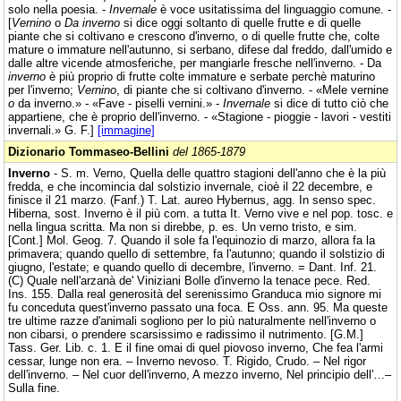
solo nella poesia. -
Invernale
è voce usitatissima del linguaggio comune. -
[
Vernino
o
Da inverno
si dice oggi soltanto di quelle frutte e di quelle
piante che si coltivano e crescono d'inverno, o di quelle frutte che, colte
mature o immature nell'autunno, si serbano, difese dal freddo, dall'umido e
dalle altre vicende atmosferiche, per mangiarle fresche nell'inverno. - Da
inverno
è più proprio di frutte colte immature e serbate perchè maturino
per l'inverno;
Vernino
, di piante che si coltivano d'inverno. - «Mele vernine
o
da inverno.» - «Fave - piselli vernini.» -
Invernale
si dice di tutto ciò che
appartiene, che è proprio dell'inverno. - «Stagione - pioggie - lavori - vestiti
invernali.» G. F.]
[immagine]
Dizionario Tommaseo-Bellini
del 1865-1879
Inverno
- S. m. Verno, Quella delle quattro stagioni dell'anno che è la più
fredda, e che incomincia dal solstizio invernale, cioè il 22 decembre, e
finisce il 21 marzo. (Fanf.) T. Lat. aureo Hybernus, agg. In senso spec.
Hiberna, sost. Inverno è il più com. a tutta It. Verno vive e nel pop. tosc. e
nella lingua scritta. Ma non si direbbe, p. es. Un verno tristo, e sim.
[Cont.] Mol. Geog. 7. Quando il sole fa l'equinozio di marzo, allora fa la
primavera; quando quello di settembre, fa l'autunno; quando il solstizio di
giugno, l'estate; e quando quello di decembre, l'inverno. = Dant. Inf. 21.
(C) Quale nell'arzanà de' Viniziani Bolle d'inverno la tenace pece. Red.
Ins. 155. Dalla real generosità del serenissimo Granduca mio signore mi
fu conceduta quest'inverno passato una foca. E Oss. ann. 95. Ma queste
tre ultime razze d'animali sogliono per lo più naturalmente nell'inverno o
non cibarsi, o prendere scarsissimo e radissimo il nutrimento. [G.M.]
Tass. Ger. Lib. c. 1. E il fine omai di quel piovoso inverno, Che fea l'armi
cessar, lunge non era. – Inverno nevoso. T. Rigido, Crudo. – Nel rigor
dell'inverno. – Nel cuor dell'inverno, A mezzo inverno, Nel principio dell'…–
Sulla fine.