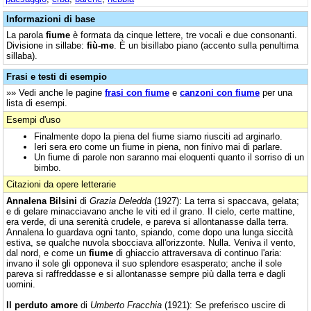
Informazioni di base
La parola
fiume
è formata da cinque lettere, tre vocali e due consonanti.
Divisione in sillabe:
fiù-me
. È un bisillabo piano (accento sulla penultima
sillaba).
Frasi e testi di esempio
»» Vedi anche le pagine
frasi con fiume
e
canzoni con fiume
per una
lista di esempi.
Esempi d'uso
Finalmente dopo la piena del fiume siamo riusciti ad arginarlo.
Ieri sera ero come un fiume in piena, non finivo mai di parlare.
Un fiume di parole non saranno mai eloquenti quanto il sorriso di un
bimbo.
Citazioni da opere letterarie
Annalena Bilsini
di
Grazia Deledda
(1927): La terra si spaccava, gelata;
e di gelare minacciavano anche le viti ed il grano. Il cielo, certe mattine,
era verde, di una serenità crudele, e pareva si allontanasse dalla terra.
Annalena lo guardava ogni tanto, spiando, come dopo una lunga siccità
estiva, se qualche nuvola sbocciava all'orizzonte. Nulla. Veniva il vento,
dal nord, e come un
fiume
di ghiaccio attraversava di continuo l'aria:
invano il sole gli opponeva il suo splendore esasperato; anche il sole
pareva si raffreddasse e si allontanasse sempre più dalla terra e dagli
uomini.
Il perduto amore
di
Umberto Fracchia
(1921): Se preferisco uscire di