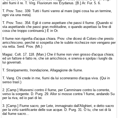
altri fiumi il re. T. Virg. Fluviorum rex Erydanus. [B.] Ar. Fur. 5. 6.
T. Prov. Tosc. 339. Tutti i fiumi vanno al mare (ogni cosa ha un termine,
ogni via una meta).
T. Prov. Tosc. 354. Egli è come aspettare che passi il fiume. (Quando si
sta aspettando che passi gran moltitudine, o quando aspettasi la fine di
cosa che troppo continuerà.) È in Or.
Il fiume non rigonfia d'acqua chiara. Prov. che dicesi di Coloro che presto
arricchiscono, perchè si sospetta che le subite ricchezze non vengano per
via retta. Serd. Prov. (Mt.)
Magaz. Colt. 17. 118. (Man.) Che il fiume non vien grosso d'acqua chiara;
ed un fattore è fatto re, che sè arricchisce, e snerva e spolpa i luoghi da
lui governati.
T. Straripamento, Inondazione, Allagagione de fiume.
T. Vang. Chi crede in me, fiumi da lui scorreranno d'acqua viva. (Qui in
senso trasl.)
2. [Camp.] Muoversi contro il fiume, per Camminare contro la corrente,
verso la sorgente. D. Purg. 29. Allor si mosse contra 'l fiume, andando Su
per la riva, ed io pari di lei.
3. [Camp.] Fiume sacro, per Lete, immaginato dall'Alighieri, e detto sacro
per la virtù santificante delle sue acque. D. Purg. 31. O tu, che sei di là
dal fiume sacro…