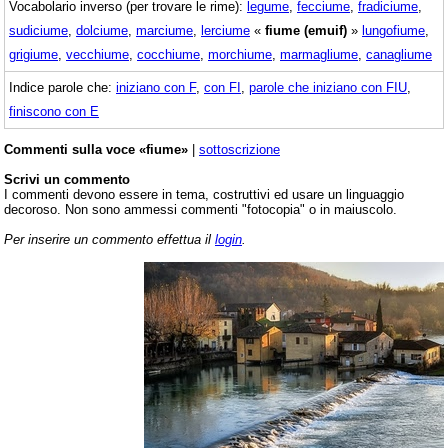
Vocabolario inverso (per trovare le rime):
legume
,
fecciume
,
fradiciume
,
sudiciume
,
dolciume
,
marciume
,
lerciume
«
fiume (emuif)
»
lungofiume
,
grigiume
,
vecchiume
,
cocchiume
,
morchiume
,
marmagliume
,
canagliume
Indice parole che:
iniziano con F
,
con FI
,
parole che iniziano con FIU
,
finiscono con E
Commenti sulla voce «fiume»
|
sottoscrizione
Scrivi un commento
I commenti devono essere in tema, costruttivi ed usare un linguaggio
decoroso. Non sono ammessi commenti "fotocopia" o in maiuscolo.
Per inserire un commento effettua il
login
.