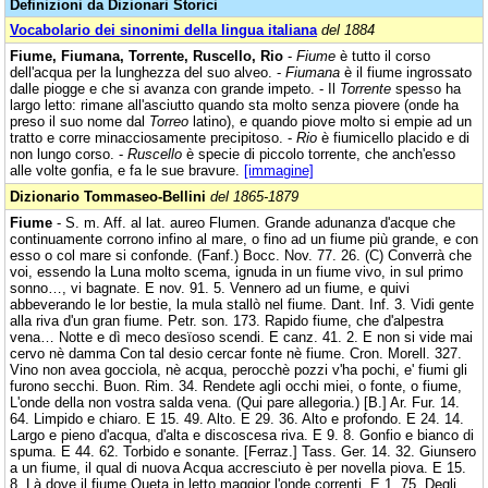
Definizioni da Dizionari Storici
Vocabolario dei sinonimi della lingua italiana
del 1884
Fiume, Fiumana, Torrente, Ruscello, Rio
-
Fiume
è tutto il corso
dell'acqua per la lunghezza del suo alveo. -
Fiumana
è il fiume ingrossato
dalle piogge e che si avanza con grande impeto. - Il
Torrente
spesso ha
largo letto: rimane all'asciutto quando sta molto senza piovere (onde ha
preso il suo nome dal
Torreo
latino), e quando piove molto si empie ad un
tratto e corre minacciosamente precipitoso. -
Rio
è fiumicello placido e di
non lungo corso. -
Ruscello
è specie di piccolo torrente, che anch'esso
alle volte gonfia, e fa le sue bravure.
[immagine]
Dizionario Tommaseo-Bellini
del 1865-1879
Fiume
- S. m. Aff. al lat. aureo Flumen. Grande adunanza d'acque che
continuamente corrono infino al mare, o fino ad un fiume più grande, e con
esso o col mare si confonde. (Fanf.) Bocc. Nov. 77. 26. (C) Converrà che
voi, essendo la Luna molto scema, ignuda in un fiume vivo, in sul primo
sonno…, vi bagnate. E nov. 91. 5. Vennero ad un fiume, e quivi
abbeverando le lor bestie, la mula stallò nel fiume. Dant. Inf. 3. Vidi gente
alla riva d'un gran fiume. Petr. son. 173. Rapido fiume, che d'alpestra
vena… Notte e dì meco desïoso scendi. E canz. 41. 2. E non si vide mai
cervo nè damma Con tal desio cercar fonte nè fiume. Cron. Morell. 327.
Vino non avea gocciola, nè acqua, perocchè pozzi v'ha pochi, e' fiumi gli
furono secchi. Buon. Rim. 34. Rendete agli occhi miei, o fonte, o fiume,
L'onde della non vostra salda vena. (Qui pare allegoria.) [B.] Ar. Fur. 14.
64. Limpido e chiaro. E 15. 49. Alto. E 29. 36. Alto e profondo. E 24. 14.
Largo e pieno d'acqua, d'alta e discoscesa riva. E 9. 8. Gonfio e bianco di
spuma. E 44. 62. Torbido e sonante. [Ferraz.] Tass. Ger. 14. 32. Giunsero
a un fiume, il qual di nuova Acqua accresciuto è per novella piova. E 15.
8. Là dove il fiume Queta in letto maggior l'onde correnti. E 1. 75. Degli