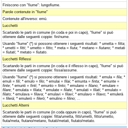
Finiscono con "fiume": lungofiume.
Parole contenute in "fiume"
Contenute all'inverso: emù.
Lucchetti
Scartando le parti in comune (in coda e poi in capo), "fiume" si può
ottenere dalle seguenti coppie: fin/nume.
Usando "fiume" (*) si possono ottenere i seguenti risultati: * umetta =
fitta
;
* umetti =
fitti
; * umetto =
fitto
; * meta =
fiuta
; * metano =
fiutano
; * metati
=
fiutati
; * metato =
fiutato
.
Lucchetti Riflessi
Scartando le parti in comune (in coda e il riflesso in capo), "fiume" si può
ottenere dalle seguenti coppie: fissa/assume.
Usando "fiume" (*) si possono ottenere i seguenti risultati: * emula =
fila
; *
emuli =
fili
; * emulo =
filo
; * emulai =
filai
; * emunta =
finta
; * emunte =
finte
; * emunti =
finti
; * emunto =
finto
; * emulano =
filano
; * emulare =
filare
; * emulata =
filata
; * emulate =
filate
; * emulati =
filati
; * emulato =
filato
; * emulava =
filava
; * emulavi =
filavi
; * emulavo =
filavo
; * emulerà
=
filerà
; * emulerò =
filerò
; * emulino =
filino
; ...
Lucchetti Alterni
Scartando le parti in comune (in coda oppure in capo), "fiume" si può
ottenere dalle seguenti coppie: fitta/umetta, fitti/umetti, fitto/umetto,
fiuta/meta, fiutano/metano, fiutati/metati, fiutato/metato.