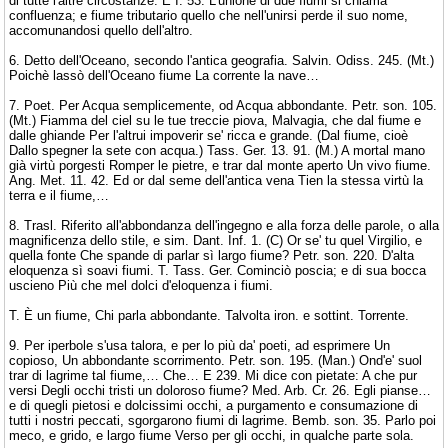
di tutte l'altre circostanze. E I. 53. L'unione di due fiumi si chiama
confluenza; e fiume tributario quello che nell'unirsi perde il suo nome,
accomunandosi quello dell'altro.
6. Detto dell'Oceano, secondo l'antica geografia. Salvin. Odiss. 245. (Mt.)
Poichè lassò dell'Oceano fiume La corrente la nave…
7. Poet. Per Acqua semplicemente, od Acqua abbondante. Petr. son. 105.
(Mt.) Fiamma del ciel su le tue treccie piova, Malvagia, che dal fiume e
dalle ghiande Per l'altrui impoverir se' ricca e grande. (Dal fiume, cioè
Dallo spegner la sete con acqua.) Tass. Ger. 13. 91. (M.) A mortal mano
già virtù porgesti Romper le pietre, e trar dal monte aperto Un vivo fiume.
Ang. Met. 11. 42. Ed or dal seme dell'antica vena Tien la stessa virtù la
terra e il fiume,…
8. Trasl. Riferito all'abbondanza dell'ingegno e alla forza delle parole, o alla
magnificenza dello stile, e sim. Dant. Inf. 1. (C) Or se' tu quel Virgilio, e
quella fonte Che spande di parlar sì largo fiume? Petr. son. 220. D'alta
eloquenza sì soavi fiumi. T. Tass. Ger. Cominciò poscia; e di sua bocca
uscieno Più che mel dolci d'eloquenza i fiumi.
T. È un fiume, Chi parla abbondante. Talvolta iron. e sottint. Torrente.
9. Per iperbole s'usa talora, e per lo più da' poeti, ad esprimere Un
copioso, Un abbondante scorrimento. Petr. son. 195. (Man.) Ond'e' suol
trar di lagrime tal fiume,… Che… E 239. Mi dice con pietate: A che pur
versi Degli occhi tristi un doloroso fiume? Med. Arb. Cr. 26. Egli pianse…
e di quegli pietosi e dolcissimi occhi, a purgamento e consumazione di
tutti i nostri peccati, sgorgarono fiumi di lagrime. Bemb. son. 35. Parlo poi
meco, e grido, e largo fiume Verso per gli occhi, in qualche parte sola.