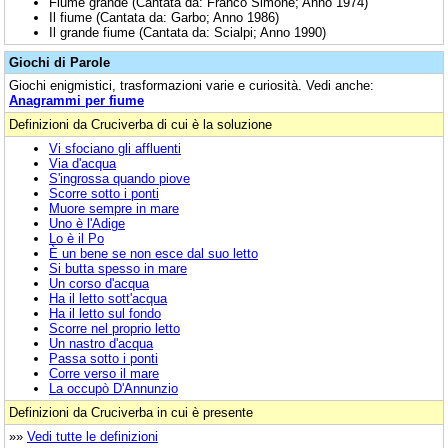
Fiume grande (Cantata da: Franco Simone; Anno 1974)
Il fiume (Cantata da: Garbo; Anno 1986)
Il grande fiume (Cantata da: Scialpi; Anno 1990)
Giochi di Parole
Giochi enigmistici, trasformazioni varie e curiosità. Vedi anche:
Anagrammi per fiume
Definizioni da Cruciverba di cui è la soluzione
Vi sfociano gli affluenti
Via d'acqua
S'ingrossa quando piove
Scorre sotto i ponti
Muore sempre in mare
Uno è l'Adige
Lo è il Po
È un bene se non esce dal suo letto
Si butta spesso in mare
Un corso d'acqua
Ha il letto sott'acqua
Ha il letto sul fondo
Scorre nel proprio letto
Un nastro d'acqua
Passa sotto i ponti
Corre verso il mare
La occupò D'Annunzio
Definizioni da Cruciverba in cui è presente
»»
Vedi tutte le definizioni