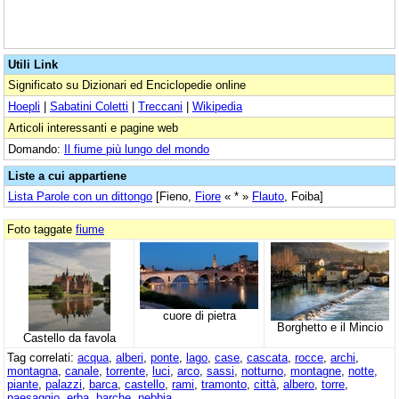
Utili Link
Significato su Dizionari ed Enciclopedie online
Hoepli
|
Sabatini Coletti
|
Treccani
|
Wikipedia
Articoli interessanti e pagine web
Domando:
Il fiume più lungo del mondo
Liste a cui appartiene
Lista Parole con un dittongo
[Fieno,
Fiore
« * »
Flauto
, Foiba]
Foto taggate
fiume
cuore di pietra
Borghetto e il Mincio
Castello da favola
Tag correlati:
acqua
,
alberi
,
ponte
,
lago
,
case
,
cascata
,
rocce
,
archi
,
montagna
,
canale
,
torrente
,
luci
,
arco
,
sassi
,
notturno
,
montagne
,
notte
,
piante
,
palazzi
,
barca
,
castello
,
rami
,
tramonto
,
città
,
albero
,
torre
,
paesaggio
,
erba
,
barche
,
nebbia