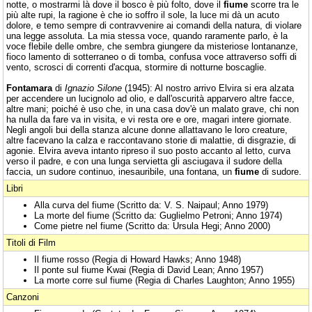
notte, o mostrarmi là dove il bosco è più folto, dove il
fiume
scorre tra le
più alte rupi, la ragione è che io soffro il sole, la luce mi dà un acuto
dolore, e temo sempre di contravvenire ai comandi della natura, di violare
una legge assoluta. La mia stessa voce, quando raramente parlo, è la
voce flebile delle ombre, che sembra giungere da misteriose lontananze,
fioco lamento di sotterraneo o di tomba, confusa voce attraverso soffi di
vento, scrosci di correnti d'acqua, stormire di notturne boscaglie.
Fontamara
di
Ignazio Silone
(1945): Al nostro arrivo Elvira si era alzata
per accendere un lucignolo ad olio, e dall'oscurità apparvero altre facce,
altre mani; poiché è uso che, in una casa dov'è un malato grave, chi non
ha nulla da fare va in visita, e vi resta ore e ore, magari intere giornate.
Negli angoli bui della stanza alcune donne allattavano le loro creature,
altre facevano la calza e raccontavano storie di malattie, di disgrazie, di
agonie. Elvira aveva intanto ripreso il suo posto accanto al letto, curva
verso il padre, e con una lunga servietta gli asciugava il sudore della
faccia, un sudore continuo, inesauribile, una fontana, un
fiume
di sudore.
Libri
Alla curva del fiume (Scritto da: V. S. Naipaul; Anno 1979)
La morte del fiume (Scritto da: Guglielmo Petroni; Anno 1974)
Come pietre nel fiume (Scritto da: Ursula Hegi; Anno 2000)
Titoli di Film
Il fiume rosso (Regia di Howard Hawks; Anno 1948)
Il ponte sul fiume Kwai (Regia di David Lean; Anno 1957)
La morte corre sul fiume (Regia di Charles Laughton; Anno 1955)
Canzoni