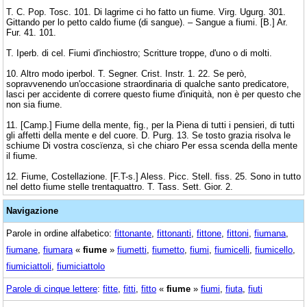
T. C. Pop. Tosc. 101. Di lagrime ci ho fatto un fiume. Virg. Ugurg. 301.
Gittando per lo petto caldo fiume (di sangue). – Sangue a fiumi. [B.] Ar.
Fur. 41. 101.
T. Iperb. di cel. Fiumi d'inchiostro; Scritture troppe, d'uno o di molti.
10. Altro modo iperbol. T. Segner. Crist. Instr. 1. 22. Se però,
sopravvenendo un'occasione straordinaria di qualche santo predicatore,
lasci per accidente di correre questo fiume d'iniquità, non è per questo che
non sia fiume.
11. [Camp.] Fiume della mente, fig., per la Piena di tutti i pensieri, di tutti
gli affetti della mente e del cuore. D. Purg. 13. Se tosto grazia risolva le
schiume Di vostra coscïenza, sì che chiaro Per essa scenda della mente
il fiume.
12. Fiume, Costellazione. [F.T-s.] Aless. Picc. Stell. fiss. 25. Sono in tutto
nel detto fiume stelle trentaquattro. T. Tass. Sett. Gior. 2.
Navigazione
Parole in ordine alfabetico:
fittonante
,
fittonanti
,
fittone
,
fittoni
,
fiumana
,
fiumane
,
fiumara
«
fiume
»
fiumetti
,
fiumetto
,
fiumi
,
fiumicelli
,
fiumicello
,
fiumiciattoli
,
fiumiciattolo
Parole di cinque lettere
:
fitte
,
fitti
,
fitto
«
fiume
»
fiumi
,
fiuta
,
fiuti