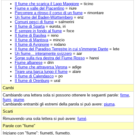
Il fiume che scarica il Lago Maggiore
= ticino
Fiume e valle del Piacentino
= nure
Percorrere a ritroso il corso di un fiume
= rimontare
Un fiume del Baden-Württemberg
= enz
Comuni pesci di fiume
= salmerini
Il fiume di Sparta
= eurota, iri
È sempre in fondo al fiume
= foce
Il fiume di Basilea
= reno
Il fiume di Mantova
= mincio
Il fiume di Avignone
= rodano
Il fiume del Paradiso Terrestre in cui s'immerge Dante
= lete
Un fiume... interamente svizzero
= aar
Sorge sulla riva destra del Fiume Rosso
= hanoi
Fiume albanese
= drin
Il fiume che attraversa Verona
= adige
Tirare una barca lungo il fiume
= alare
Il fiume di Calendasco
= po
Il fiume di Orenburg
= ural
Cambi
Cambiando una lettera sola si possono ottenere le seguenti parole:
firme
,
fiumi
,
piume
.
Cambiando entrambi gli estremi della parola si può avere:
piuma
.
Scarti
Rimuovendo una sola lettera si può avere:
fumé
.
Parole con "fiume"
Iniziano con "fiume": fiumetti, fiumetto.