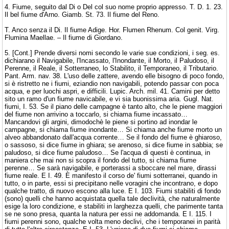
4. Fiume, seguito dal Di o Del col suo nome proprio appresso. T. D. 1. 23.
Il bel fiume d'Arno. Giamb. St. 73. Il fiume del Reno.
T. Anco senza il Di. Il fiume Adige. Hor. Flumen Rhenum. Col genit. Virg.
Flumina Maellae. – Il fiume di Giordano.
5. [Cont.] Prende diversi nomi secondo le varie sue condizioni, i seg. es.
dichiarano il Navigabile, l'Incassato, l'Inondante, il Morto, il Paludoso, il
Perenne, il Reale, il Sotterraneo, lo Stabilito, il Temporaneo, il Tributario.
Pant. Arm. nav. 38. L'uso delle zattere, avendo elle bisogno di poco fondo,
si è ristretto ne i fiumi, eziandio non navigabili, potendo passar con poca
acqua, e per luochi aspri, e difficili. Lupic. Arch. mil. 41. Camini per detto
sito un ramo d'un fiume navicabile, e vi sia buonissima aria. Gugl. Nat.
fiumi, I. 53. Se il piano delle campagne è tanto alto, che le piene maggiori
del fiume non arrivino a toccarlo, si chiama fiume incassato…
Mancandovi gli argini, dimodochè le piene si portino ad inondar le
campagne, si chiama fiume inondante… Si chiama anche fiume morto un
alveo abbandonato dall'acqua corrente… Se il fondo del fiume è ghiaroso,
o sassoso, si dice fiume in ghiara; se arenoso, si dice fiume in sabbia; se
paludoso, si dice fiume paludoso… Se l'acqua di questi è continua, in
maniera che mai non si scopra il fondo del tutto, si chiama fiume
perenne… Se sarà navigabile, e porterassi a sboccare nel mare, dirassi
fiume reale. E I. 49. È manifesto il corso de' fiumi sotterranei, quando in
tutto, o in parte, essi si precipitano nelle voragini che incontrano, e dopo
qualche tratto, di nuovo escono alla luce. E I. 103. Fiumi stabiliti di fondo
(sono) quelli che hanno acquistata quella tale declività, che naturalmente
esige la loro condizione, e stabiliti in larghezza quelli, che parimente tanta
se ne sono presa, quanta la natura per essi ne addomanda. E I. 115. I
fiumi perenni sono, qualche volta meno declivi, che i temporanei in parità