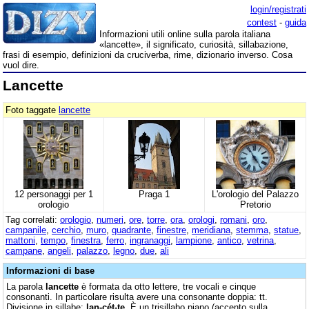
login/registrati
contest
-
guida
Informazioni utili online sulla parola italiana
«lancette», il significato, curiosità, sillabazione,
frasi di esempio, definizioni da cruciverba, rime, dizionario inverso. Cosa
vuol dire.
Lancette
Foto taggate
lancette
12 personaggi per 1
Praga 1
L'orologio del Palazzo
orologio
Pretorio
Tag correlati:
orologio
,
numeri
,
ore
,
torre
,
ora
,
orologi
,
romani
,
oro
,
campanile
,
cerchio
,
muro
,
quadrante
,
finestre
,
meridiana
,
stemma
,
statue
,
mattoni
,
tempo
,
finestra
,
ferro
,
ingranaggi
,
lampione
,
antico
,
vetrina
,
campane
,
angeli
,
palazzo
,
legno
,
due
,
ali
Informazioni di base
La parola
lancette
è formata da otto lettere, tre vocali e cinque
consonanti. In particolare risulta avere una consonante doppia: tt.
Divisione in sillabe:
lan-cét-te
. È un trisillabo piano (accento sulla