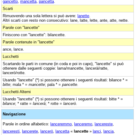
gancetto
,
mancetta
,
pancetta
.
Scarti
Rimuovendo una sola lettera si può avere:
lanette
.
Altri scarti con resto non consecutivo: lane, latte, lette, ante, atte, nette.
Parole con "lancette"
Finiscono con "lancette": bilancette.
Parole contenute in "lancette"
ance, lance.
Lucchetti
Scartando le parti in comune (in coda e poi in capo), "lancette" si può
ottenere dalle seguenti coppie: lama/mancette, lancerà/ratte,
lancerò/rotte.
Usando "lancette" (*) si possono ottenere i seguenti risultati: bilance * =
bitte
; mala * =
mancette
; pala * =
pancette
.
Lucchetti Alterni
Usando "lancette" (*) si possono ottenere i seguenti risultati: bitte * =
bilance
; * ratte =
lancerà
; * rotte =
lancerò
.
Navigazione
Parole in ordine alfabetico:
lanceremmo
,
lanceremo
,
lancereste
,
lanceresti
,
lancerete
,
lancerò
,
lancetta
«
lancette
»
lanci
,
lancia
,