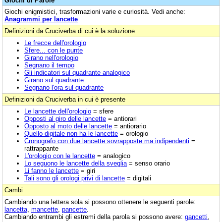
Giochi di Parole
Giochi enigmistici, trasformazioni varie e curiosità. Vedi anche:
Anagrammi per lancette
Definizioni da Cruciverba di cui è la soluzione
Le frecce dell'orologio
Sfere... con le punte
Girano nell'orologio
Segnano il tempo
Gli indicatori sul quadrante analogico
Girano sul quadrante
Segnano l'ora sul quadrante
Definizioni da Cruciverba in cui è presente
Le lancette dell'orologio
= sfere
Opposti al giro delle lancette
= antiorari
Opposto al moto delle lancette
= antiorario
Quello digitale non ha le lancette
= orologio
Cronografo con due lancette sovrapposte ma indipendenti
=
rattrappante
L'orologio con le lancette
= analogico
Lo seguono le lancette della sveglia
= senso orario
Li fanno le lancette
= giri
Tali sono gli orologi privi di lancette
= digitali
Cambi
Cambiando una lettera sola si possono ottenere le seguenti parole:
lancetta
,
mancette
,
pancette
.
Cambiando entrambi gli estremi della parola si possono avere:
gancetti
,