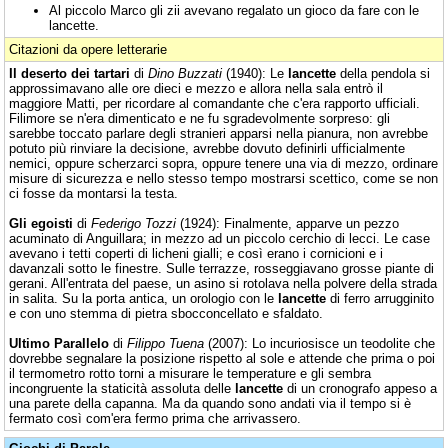
Al piccolo Marco gli zii avevano regalato un gioco da fare con le
lancette.
Citazioni da opere letterarie
Il deserto dei tartari
di
Dino Buzzati
(1940): Le
lancette
della pendola si
approssimavano alle ore dieci e mezzo e allora nella sala entrò il
maggiore Matti, per ricordare al comandante che c'era rapporto ufficiali.
Filimore se n'era dimenticato e ne fu sgradevolmente sorpreso: gli
sarebbe toccato parlare degli stranieri apparsi nella pianura, non avrebbe
potuto più rinviare la decisione, avrebbe dovuto definirli ufficialmente
nemici, oppure scherzarci sopra, oppure tenere una via di mezzo, ordinare
misure di sicurezza e nello stesso tempo mostrarsi scettico, come se non
ci fosse da montarsi la testa.
Gli egoisti
di
Federigo Tozzi
(1924): Finalmente, apparve un pezzo
acuminato di Anguillara; in mezzo ad un piccolo cerchio di lecci. Le case
avevano i tetti coperti di licheni gialli; e così erano i cornicioni e i
davanzali sotto le finestre. Sulle terrazze, rosseggiavano grosse piante di
gerani. All'entrata del paese, un asino si rotolava nella polvere della strada
in salita. Su la porta antica, un orologio con le
lancette
di ferro arrugginito
e con uno stemma di pietra sbocconcellato e sfaldato.
Ultimo Parallelo
di
Filippo Tuena
(2007): Lo incuriosisce un teodolite che
dovrebbe segnalare la posizione rispetto al sole e attende che prima o poi
il termometro rotto torni a misurare le temperature e gli sembra
incongruente la staticità assoluta delle
lancette
di un cronografo appeso a
una parete della capanna. Ma da quando sono andati via il tempo si è
fermato così com'era fermo prima che arrivassero.