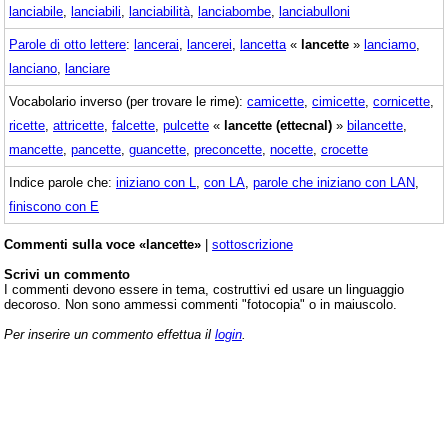
lanciabile
,
lanciabili
,
lanciabilità
,
lanciabombe
,
lanciabulloni
Parole di otto lettere
:
lancerai
,
lancerei
,
lancetta
«
lancette
»
lanciamo
,
lanciano
,
lanciare
Vocabolario inverso (per trovare le rime):
camicette
,
cimicette
,
cornicette
,
ricette
,
attricette
,
falcette
,
pulcette
«
lancette (ettecnal)
»
bilancette
,
mancette
,
pancette
,
guancette
,
preconcette
,
nocette
,
crocette
Indice parole che:
iniziano con L
,
con LA
,
parole che iniziano con LAN
,
finiscono con E
Commenti sulla voce «lancette»
|
sottoscrizione
Scrivi un commento
I commenti devono essere in tema, costruttivi ed usare un linguaggio
decoroso. Non sono ammessi commenti "fotocopia" o in maiuscolo.
Per inserire un commento effettua il
login
.