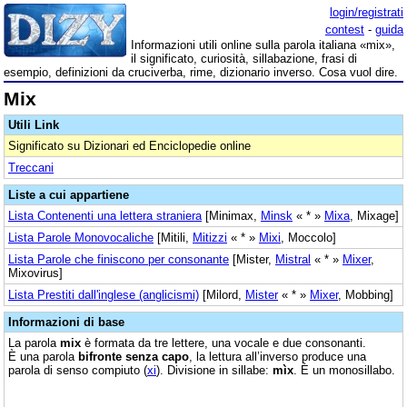
login/registrati
contest
-
guida
Informazioni utili online sulla parola italiana «mix»,
il significato, curiosità, sillabazione, frasi di
esempio, definizioni da cruciverba, rime, dizionario inverso. Cosa vuol dire.
Mix
Utili Link
Significato su Dizionari ed Enciclopedie online
Treccani
Liste a cui appartiene
Lista Contenenti una lettera straniera
[Minimax,
Minsk
« * »
Mixa
, Mixage]
Lista Parole Monovocaliche
[Mitili,
Mitizzi
« * »
Mixi
, Moccolo]
Lista Parole che finiscono per consonante
[Mister,
Mistral
« * »
Mixer
,
Mixovirus]
Lista Prestiti dall'inglese (anglicismi)
[Milord,
Mister
« * »
Mixer
, Mobbing]
Informazioni di base
La parola
mix
è formata da tre lettere, una vocale e due consonanti.
È una parola
bifronte senza capo
, la lettura all’inverso produce una
parola di senso compiuto (
xi
). Divisione in sillabe:
mìx
. È un monosillabo.