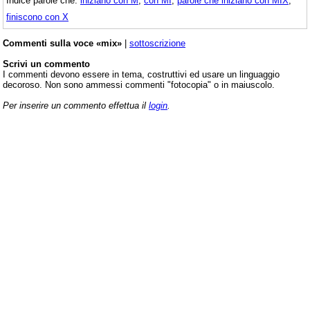
Indice parole che:
iniziano con M
,
con MI
,
parole che iniziano con MIX
,
finiscono con X
Commenti sulla voce «mix»
|
sottoscrizione
Scrivi un commento
I commenti devono essere in tema, costruttivi ed usare un linguaggio
decoroso. Non sono ammessi commenti "fotocopia" o in maiuscolo.
Per inserire un commento effettua il
login
.