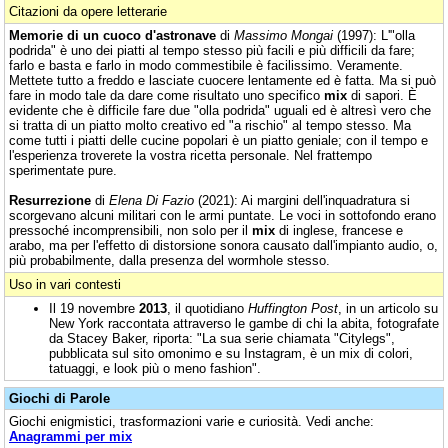
Citazioni da opere letterarie
Memorie di un cuoco d'astronave
di
Massimo Mongai
(1997): L'"olla
podrida" è uno dei piatti al tempo stesso più facili e più difficili da fare;
farlo e basta e farlo in modo commestibile è facilissimo. Veramente.
Mettete tutto a freddo e lasciate cuocere lentamente ed è fatta. Ma si può
fare in modo tale da dare come risultato uno specifico
mix
di sapori. È
evidente che è difficile fare due "olla podrida" uguali ed è altresì vero che
si tratta di un piatto molto creativo ed "a rischio" al tempo stesso. Ma
come tutti i piatti delle cucine popolari è un piatto geniale; con il tempo e
l'esperienza troverete la vostra ricetta personale. Nel frattempo
sperimentate pure.
Resurrezione
di
Elena Di Fazio
(2021): Ai margini dell'inquadratura si
scorgevano alcuni militari con le armi puntate. Le voci in sottofondo erano
pressoché incomprensibili, non solo per il
mix
di inglese, francese e
arabo, ma per l'effetto di distorsione sonora causato dall'impianto audio, o,
più probabilmente, dalla presenza del wormhole stesso.
Uso in vari contesti
Il 19 novembre
2013
, il quotidiano
Huffington Post
, in un articolo su
New York raccontata attraverso le gambe di chi la abita, fotografate
da Stacey Baker, riporta: "La sua serie chiamata "Citylegs",
pubblicata sul sito omonimo e su Instagram, è un mix di colori,
tatuaggi, e look più o meno fashion".
Giochi di Parole
Giochi enigmistici, trasformazioni varie e curiosità. Vedi anche:
Anagrammi per mix