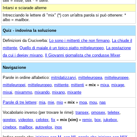
sex =
mise
; sex * =
semi
.
Intarsi e sciarade alterne
Intrecciando le lettere di "mix" (*) con un'altra parola si può ottenere: *
albo =
mailbox
.
Quiz - indovina la soluzione
Definizioni da Cruciverba:
Lo sono i mittenti che non firmano
,
La chiude il
mittente
,
Quello di maiale è un tipico piatto mitteleuropeo
,
La postazione
da cui i deejay mixano
,
Il Giovanni giornalista che condusse Mixer
.
Navigazione
Parole in ordine alfabetico:
mitridatizzarvi
,
mitteleuropea
,
mitteleuropee
,
mitteleuropei
,
mitteleuropeo
,
mittente
,
mittenti
«
mix
»
mixa
,
mixage
,
mixai
,
mixammo
,
mixando
,
mixano
,
mixante
Parole di tre lettere
:
mia
,
mie
,
mio
«
mix
»
moa
,
mou
,
nas
Vocabolario inverso (per trovare le rime):
transex
,
omosex
,
teletex
,
goretex
,
videotex
,
celotex
,
fix
«
mix (xim)
»
remix
,
box
,
jukebox
,
cinebox
,
mailbox
,
autovelox
,
inox