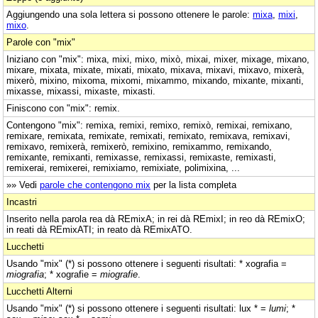
Aggiungendo una sola lettera si possono ottenere le parole:
mixa
,
mixi
,
mixo
.
Parole con "mix"
Iniziano con "mix": mixa, mixi, mixo, mixò, mixai, mixer, mixage, mixano,
mixare, mixata, mixate, mixati, mixato, mixava, mixavi, mixavo, mixerà,
mixerò, mixino, mixoma, mixomi, mixammo, mixando, mixante, mixanti,
mixasse, mixassi, mixaste, mixasti.
Finiscono con "mix": remix.
Contengono "mix": remixa, remixi, remixo, remixò, remixai, remixano,
remixare, remixata, remixate, remixati, remixato, remixava, remixavi,
remixavo, remixerà, remixerò, remixino, remixammo, remixando,
remixante, remixanti, remixasse, remixassi, remixaste, remixasti,
remixerai, remixerei, remixiamo, remixiate, polimixina, ...
»» Vedi
parole che contengono mix
per la lista completa
Incastri
Inserito nella parola rea dà REmixA; in rei dà REmixI; in reo dà REmixO;
in reati dà REmixATI; in reato dà REmixATO.
Lucchetti
Usando "mix" (*) si possono ottenere i seguenti risultati: * xografia =
miografia
; * xografie =
miografie
.
Lucchetti Alterni
Usando "mix" (*) si possono ottenere i seguenti risultati: lux * =
lumi
; *