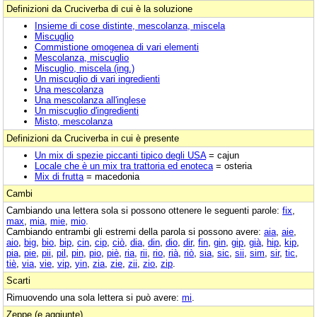
Definizioni da Cruciverba di cui è la soluzione
Insieme di cose distinte, mescolanza, miscela
Miscuglio
Commistione omogenea di vari elementi
Mescolanza, miscuglio
Miscuglio, miscela (ing.)
Un miscuglio di vari ingredienti
Una mescolanza
Una mescolanza all'inglese
Un miscuglio d'ingredienti
Misto, mescolanza
Definizioni da Cruciverba in cui è presente
Un mix di spezie piccanti tipico degli USA
= cajun
Locale che è un mix tra trattoria ed enoteca
= osteria
Mix di frutta
= macedonia
Cambi
Cambiando una lettera sola si possono ottenere le seguenti parole:
fix
,
max
,
mia
,
mie
,
mio
.
Cambiando entrambi gli estremi della parola si possono avere:
aia
,
aie
,
aio
,
big
,
bio
,
bip
,
cin
,
cip
,
ciò
,
dia
,
din
,
dio
,
dir
,
fin
,
gin
,
gip
,
già
,
hip
,
kip
,
pia
,
pie
,
pii
,
pil
,
pin
,
pio
,
piè
,
ria
,
rii
,
rio
,
rià
,
riò
,
sia
,
sic
,
sii
,
sim
,
sir
,
tic
,
tiè
,
via
,
vie
,
vip
,
yin
,
zia
,
zie
,
zii
,
zio
,
zip
.
Scarti
Rimuovendo una sola lettera si può avere:
mi
.
Zeppe (e aggiunte)