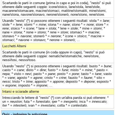
Scartando le parti in comune (prima in capo e poi in coda), "nesto" si può
ottenere dalle seguenti coppie: icone/stoico, lane/stola, lene/stole,
macarene/stomacare, macine/stomaci, matitine/stomatiti, mine/stomi,
nane/stona, navone/stonavo, nerone/stonerò, none/stono, rene/store.
Usando "nesto" (*) si possono ottenere i seguenti risultati: stola * =
lane
;
stole * =
lene
; stomi * =
mine
; stona * =
nane
; stono * =
none
; store * =
rene
; stoico * =
icone
; * lane =
stola
; * lene =
stole
; * mine =
stomi
; *
nane =
stona
; * none =
stono
; * rene =
store
; stomaci * =
macine
;
stonavo * =
navone
; stonerò * =
nerone
; * icone =
stoico
; * macine =
stomaci
; * navone =
stonavo
; * nerone =
stonerò
; ...
Lucchetti Alterni
Scartando le parti in comune (in coda oppure in capo), "nesto" si può
ottenere dalle seguenti coppie: nematiche/stomatiche, nere/store,
nessi/tosi, nesso/toso.
Usando "nesto" (*) si possono ottenere i seguenti risultati: busto * =
bune
;
casto * =
cane
; disto * =
dine
; fusto * =
fune
; misto * =
mine
; * pasto =
nepa
; * visto =
nevi
; pasto * =
pane
; posto * =
pone
; tasto * =
tane
; vasto
* =
vane
; agosto * =
agone
; cristo * =
crine
; fausto * =
faune
; * sito =
nessi
; tristo * =
trine
; apposto * =
appone
; deposto * =
depone
; esposto *
=
espone
; imposto * =
impone
; ...
Intarsi e sciarade alterne
Intrecciando le lettere di "nesto" (*) con un'altra parola si può ottenere: *
un =
neuston
; futa * =
funestato
; iper * =
inesperto
; inca * =
innescato
;
iter * =
intesterò
; ivan * =
investano
; cotta * =
contestato
.
Quiz - indovina la soluzione