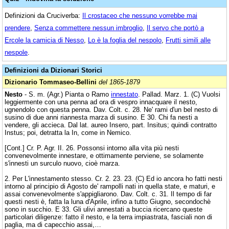
Definizioni da Cruciverba:
Il crostaceo che nessuno vorrebbe mai
prendere
,
Senza commettere nessun imbroglio
,
Il servo che portò a
Ercole la camicia di Nesso
,
Lo è la foglia del nespolo
,
Frutti simili alle
nespole
.
Definizioni da Dizionari Storici
Dizionario Tommaseo-Bellini
del 1865-1879
Nesto
- S. m. (Agr.) Pianta o Ramo
innestato
. Pallad. Marz. 1. (C) Vuolsi
leggiermente con una penna ad ora di vespro innacquare il nesto,
ugnendolo con questa penna. Dav. Colt. c. 28. Ne' rami d'un bel nesto di
susino di due anni riannesta marza di susino. E 30. Chi fa nesti a
vendere, gli accieca. Dal lat. aureo Insero, part. Insitus; quindi contratto
Instus; poi, detratta la In, come in Nemico.
[Cont.] Cr. P. Agr. II. 26. Possonsi intorno alla vita più nesti
convenevolmente innestare, e ottimamente perviene, se solamente
s'innesti un surculo nuovo, cioè marza.
2. Per L'innestamento stesso. Cr. 2. 23. 23. (C) Ed io ancora ho fatti nesti
intorno al principio di Agosto de' rampolli nati in quella state, e maturi, e
assai convenevolmente s'appigliarono. Dav. Colt. c. 31. Il tempo di far
questi nesti è, fatta la luna d'Aprile, infino a tutto Giugno, secondochè
sono in succhio. E 33. Gli ulivi annestati a buccia ricercano queste
particolari diligenze: fatto il nesto, e la terra impiastrata, fasciali non di
paglia, ma di capecchio assai,…