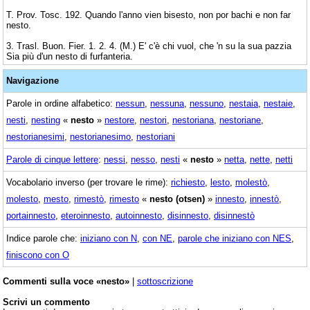
T. Prov. Tosc. 192. Quando l'anno vien bisesto, non por bachi e non far
nesto.
3. Trasl. Buon. Fier. 1. 2. 4. (M.) E' c'è chi vuol, che 'n su la sua pazzia
Sia più d'un nesto di furfanteria.
Navigazione
Parole in ordine alfabetico:
nessun
,
nessuna
,
nessuno
,
nestaia
,
nestaie
,
nesti
,
nesting
«
nesto
»
nestore
,
nestori
,
nestoriana
,
nestoriane
,
nestorianesimi
,
nestorianesimo
,
nestoriani
Parole di cinque lettere
:
nessi
,
nesso
,
nesti
«
nesto
»
netta
,
nette
,
netti
Vocabolario inverso (per trovare le rime):
richiesto
,
lesto
,
molestò
,
molesto
,
mesto
,
rimestò
,
rimesto
«
nesto (otsen)
»
innesto
,
innestò
,
portainnesto
,
eteroinnesto
,
autoinnesto
,
disinnesto
,
disinnestò
Indice parole che:
iniziano con N
,
con NE
,
parole che iniziano con NES
,
finiscono con O
Commenti sulla voce «nesto»
|
sottoscrizione
Scrivi un commento