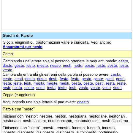
Giochi di Parole
Giochi enigmistici, trasformazioni varie e curiosità. Vedi anche:
Anagrammi per nesto
Cambi
Cambiando una lettera sola si possono ottenere le seguenti parole:
cesto
,
desto
,
gesto
,
lesto
,
mesto
,
nesso
,
nesti
,
netto
,
pesto
,
resto
,
sesto
,
testo
,
vesto
.
Cambiando entrambi gli estremi della parola si possono avere:
cesta
,
ceste
,
cesti
,
desta
,
deste
,
desti
,
festa
,
feste
,
gesta
,
geste
,
gesti
,
gestì
,
lesta
,
leste
,
lesti
,
mesta
,
meste
,
mesti
,
pesta
,
peste
,
pesti
,
resta
,
reste
,
resti
,
sesta
,
seste
,
sesti
,
testa
,
teste
,
testi
,
vesta
,
veste
,
vesti
,
vestì
.
Zeppe (e aggiunte)
Aggiungendo una sola lettera si può avere:
onesto
.
Parole con "nesto"
Iniziano con "nesto": nestore, nestori, nestoriana, nestoriane, nestoriani,
nestoriano, nestorianismi, nestorianismo, nestorianesimi, nestorianesimo.
Finiscono con "nesto": onesto, ernesto, funesto, funestò, innesto,
innestò, disonesto, disinnesto, disinnestò, autoinnesto, portinnesto,