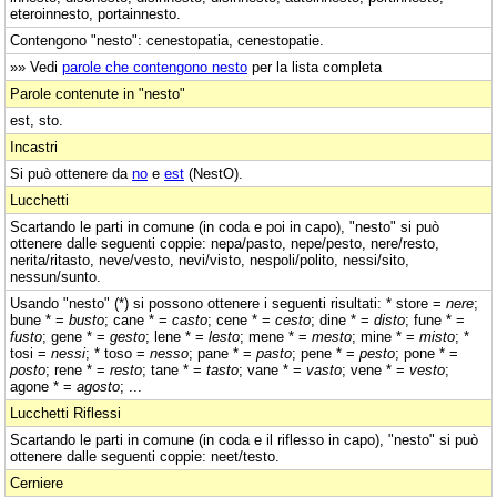
eteroinnesto, portainnesto.
Contengono "nesto": cenestopatia, cenestopatie.
»» Vedi
parole che contengono nesto
per la lista completa
Parole contenute in "nesto"
est, sto.
Incastri
Si può ottenere da
no
e
est
(NestO).
Lucchetti
Scartando le parti in comune (in coda e poi in capo), "nesto" si può
ottenere dalle seguenti coppie: nepa/pasto, nepe/pesto, nere/resto,
nerita/ritasto, neve/vesto, nevi/visto, nespoli/polito, nessi/sito,
nessun/sunto.
Usando "nesto" (*) si possono ottenere i seguenti risultati: * store =
nere
;
bune * =
busto
; cane * =
casto
; cene * =
cesto
; dine * =
disto
; fune * =
fusto
; gene * =
gesto
; lene * =
lesto
; mene * =
mesto
; mine * =
misto
; *
tosi =
nessi
; * toso =
nesso
; pane * =
pasto
; pene * =
pesto
; pone * =
posto
; rene * =
resto
; tane * =
tasto
; vane * =
vasto
; vene * =
vesto
;
agone * =
agosto
; ...
Lucchetti Riflessi
Scartando le parti in comune (in coda e il riflesso in capo), "nesto" si può
ottenere dalle seguenti coppie: neet/testo.
Cerniere