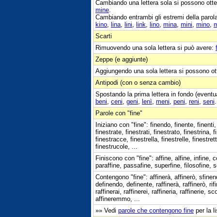
Cambiando una lettera sola si possono otte
mine
.
Cambiando entrambi gli estremi della parol
kino
,
lina
,
lini
,
link
,
lino
,
mina
,
mini
,
mino
,
m
Scarti
Rimuovendo una sola lettera si può avere:
Zeppe (e aggiunte)
Aggiungendo una sola lettera si possono ot
Antipodi (con o senza cambio)
Spostando la prima lettera in fondo (eventu
beni
,
ceni
,
geni
,
lenì
,
meni
,
peni
,
reni
,
seni
.
Parole con "fine"
Iniziano con "fine": finendo, finente, finenti
finestrate, finestrati, finestrato, finestrina, f
finestracce, finestrella, finestrelle, finestre
finestrucole, ...
Finiscono con "fine": affine, alfine, infine, c
paraffine, passafine, superfine, filosofine, s
Contengono "fine": affinerà, affinerò, sfinend
definendo, definente, raffinerà, raffinerò, rif
raffinerai, raffinerei, raffineria, raffinerie, 
affineremmo, ...
»» Vedi
parole che contengono fine
per la l