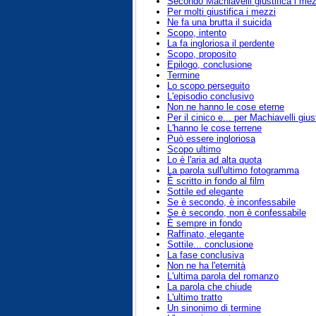
Secondo Machiavelli giustifica i mez
Per molti giustifica i mezzi
Ne fa una brutta il suicida
Scopo, intento
La fa ingloriosa il perdente
Scopo, proposito
Epilogo, conclusione
Termine
Lo scopo perseguito
L'episodio conclusivo
Non ne hanno le cose eterne
Per il cinico e... per Machiavelli gius
L'hanno le cose terrene
Può essere ingloriosa
Scopo ultimo
Lo è l'aria ad alta quota
La parola sull'ultimo fotogramma
È scritto in fondo al film
Sottile ed elegante
Se è secondo, è inconfessabile
Se è secondo, non è confessabile
È sempre in fondo
Raffinato, elegante
Sottile... conclusione
La fase conclusiva
Non ne ha l'eternità
L'ultima parola del romanzo
La parola che chiude
L'ultimo tratto
Un sinonimo di termine