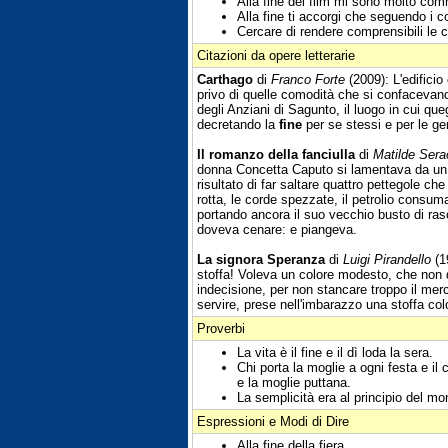
Alla fine del film mi sono molto comm
Alla fine ti accorgi che seguendo i c
Cercare di rendere comprensibili le c
Citazioni da opere letterarie
Carthago
di
Franco Forte
(2009): L'edificio
privo di quelle comodità che si confacevan
degli Anziani di Sagunto, il luogo in cui que
decretando la
fine
per se stessi e per le ge
Il romanzo della fanciulla
di
Matilde Sera
donna Concetta Caputo si lamentava da un qua
risultato di far saltare quattro pettegole 
rotta, le corde spezzate, il petrolio consuma
portando ancora il suo vecchio busto di raso
doveva cenare: e piangeva.
La signora Speranza
di
Luigi Pirandello
(19
stoffa! Voleva un colore modesto, che non 
indecisione, per non stancare troppo il me
servire, prese nell'imbarazzo una stoffa col
Proverbi
La vita è il fine e il dì loda la sera.
Chi porta la moglie a ogni festa e il 
e la moglie puttana.
La semplicità era al principio del mo
Espressioni e Modi di Dire
Alla fine della fiera