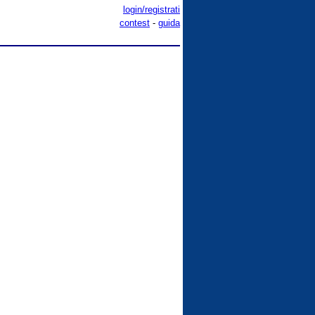
login/registrati
contest
-
guida