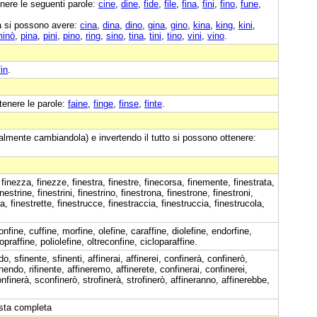
nere le seguenti parole:
cine
,
dine
,
fide
,
file
,
fina
,
fini
,
fino
,
fune
,
a si possono avere:
cina
,
dina
,
dino
,
gina
,
gino
,
kina
,
king
,
kini
,
inò
,
pina
,
pini
,
pino
,
ring
,
sino
,
tina
,
tini
,
tino
,
vini
,
vino
.
fin
.
tenere le parole:
faine
,
finge
,
finse
,
finte
.
almente cambiandola) e invertendo il tutto si possono ottenere:
, finezza, finezze, finestra, finestre, finecorsa, finemente, finestrata,
inestrine, finestrini, finestrino, finestrona, finestrone, finestroni,
tta, finestrette, finestrucce, finestraccia, finestruccia, finestrucola,
onfine, cuffine, morfine, olefine, caraffine, diolefine, endorfine,
opraffine, poliolefine, oltreconfine, cicloparaffine.
o, sfinente, sfinenti, affinerai, affinerei, confinerà, confinerò,
inendo, rifinente, affineremo, affinerete, confinerai, confinerei,
sconfinerà, sconfinerò, strofinerà, strofinerò, affineranno, affinerebbe,
ista completa