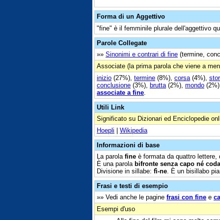
Forma di un Aggettivo
"fine" è il femminile plurale dell'aggettivo q
Parole Collegate
»»
Sinonimi e contrari di fine
(termine, concl
Associate (la prima parola che viene a men
inizio
(27%),
termine
(8%),
corsa
(4%),
stor
conclusione
(3%),
brutta
(2%),
mondo
(2%)
associate a fine
.
Utili Link
Significato su Dizionari ed Enciclopedie onl
Hoepli
|
Wikipedia
Informazioni di base
La parola
fine
è formata da quattro lettere,
È una parola
bifronte senza capo né cod
Divisione in sillabe:
fì-ne
. È un bisillabo pi
Frasi e testi di esempio
»» Vedi anche le pagine
frasi con fine
e
ca
Esempi d'uso