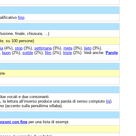
ualificativo
fino
.
usione, finale, chiusura, ...)
te, su 100 persone)
ia
(4%),
stop
(3%),
settimana
(3%),
meta
(3%),
lieto
(3%),
,
buon
(2%),
sottile
(2%),
film
(2%),
triste
(2%). Vedi anche:
Parole
ine
 due vocali e due consonanti.
a
, la lettura all’inverso produce una parola di senso compiuto (
ni
).
ano (accento sulla penultima sillaba).
nzoni con fine
per una lista di esempi.