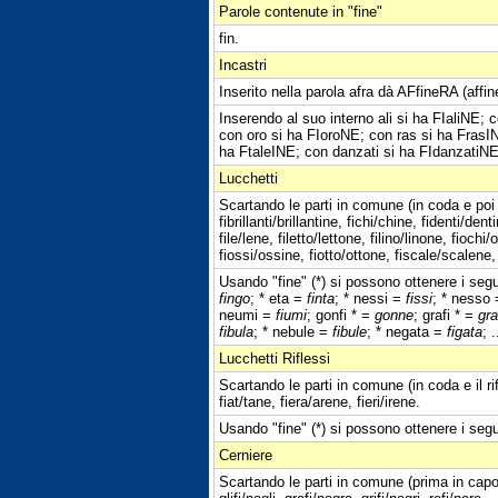
Parole contenute in "fine"
fin.
Incastri
Inserito nella parola afra dà AFfineRA (affi
Inserendo al suo interno ali si ha FIaliNE; 
con oro si ha FIoroNE; con ras si ha FrasIN
ha FtaleINE; con danzati si ha FIdanzatiN
Lucchetti
Scartando le parti in comune (in coda e poi 
fibrillanti/brillantine, fichi/chine, fidenti/denti
file/lene, filetto/lettone, filino/linone, fioch
fiossi/ossine, fiotto/ottone, fiscale/scalene,
Usando "fine" (*) si possono ottenere i segue
fingo
; * eta =
finta
; * nessi =
fissi
; * nesso
neumi =
fiumi
; gonfi * =
gonne
; grafi * =
gr
fibula
; * nebule =
fibule
; * negata =
figata
; .
Lucchetti Riflessi
Scartando le parti in comune (in coda e il ri
fiat/tane, fiera/arene, fieri/irene.
Usando "fine" (*) si possono ottenere i segue
Cerniere
Scartando le parti in comune (prima in capo 