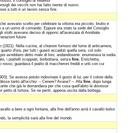
osso, ti consiglio di vederlo!
onsigli dei vecchi non hai fatto niente di nuovo.
ose a tutti è un lavoro senza fine.
 che avevano scelto per celebrare la vittoria era piccolo, brutto e
o a un uomo di comando. Eppure era stato la sede del Consiglio
gli stolti avevano deciso di opporsi all'avanzata di Annibale,
nerazioni future.
o
(1921): Nella cucina, al chiarore fumoso del lume di anticamera,
rto d'ora, per tutti i guasti accaduti quella sera, col solo
che poi avrebbero detto male di loro, andandosene: enumerava la sedia
to, i piattelli scoppiati, borbottava, senza
fine
, Enrichetta,
 rosso, guardava il piatto di maccheroni freddi e unti con cui
03): Se avesse potuto indovinare il gusto di lui, per il colore della
désse tanto all'occhio: – Cenere? Avana? –. Alla
fine
, dopo lunga
rcante che già le domandava per che cosa quell'abito le dovesse
or petto di tortora. Se ne pentì, appena uscita dalla bottega.
cavallo a bere a ogni fontana, alla fine dell'anno avrà il cavallo bolso
ndo, la semplicità sarà alla fine del mondo.