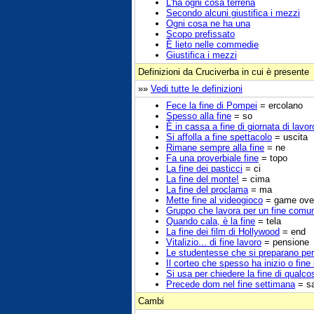
L'ha ogni cosa terrena
Secondo alcuni giustifica i mezzi
Ogni cosa ne ha una
Scopo prefissato
È lieto nelle commedie
Giustifica i mezzi
Definizioni da Cruciverba in cui è presente
»»
Vedi tutte le definizioni
Fece la fine di Pompei
= ercolano
Spesso alla fine
= so
È in cassa a fine di giornata di lavor
Si affolla a fine spettacolo
= uscita
Rimane sempre alla fine
= ne
Fa una proverbiale fine
= topo
La fine dei pasticci
= ci
La fine del monte!
= cima
La fine del proclama
= ma
Mette fine al videogioco
= game ove
Gruppo che lavora per un fine comu
Quando cala, è la fine
= tela
La fine dei film di Hollywood
= end
Vitalizio... di fine lavoro
= pensione
Le studentesse che si preparano per 
Il corteo che spesso ha inizio o fine
Si usa per chiedere la fine di qualco
Precede dom nel fine settimana
= s
Cambi