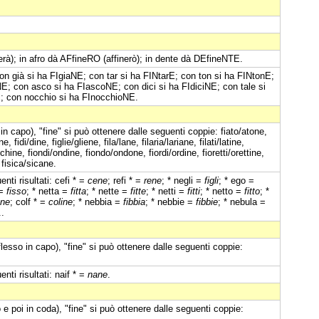
nerà); in afro dà AFfineRO (affinerò); in dente dà DEfineNTE.
con già si ha FIgiaNE; con tar si ha FINtarE; con ton si ha FINtonE;
E; con asco si ha FIascoNE; con dici si ha FIdiciNE; con tale si
E; con nocchio si ha FInocchioNE.
in capo), "fine" si può ottenere dalle seguenti coppie: fiato/atone,
ne, fidi/dine, figlie/gliene, fila/lane, filaria/lariane, filati/latine,
i/ochine, fiondi/ondine, fiondo/ondone, fiordi/ordine, fioretti/orettine,
 fisica/sicane.
nti risultati: cefi * =
cene
; refi * =
rene
; * negli =
figli
; * ego =
 =
fisso
; * netta =
fitta
; * nette =
fitte
; * netti =
fitti
; * netto =
fitto
; *
ane
; colf * =
coline
; * nebbia =
fibbia
; * nebbie =
fibbie
; * nebula =
..
flesso in capo), "fine" si può ottenere dalle seguenti coppie:
nti risultati: naif * =
nane
.
e poi in coda), "fine" si può ottenere dalle seguenti coppie: